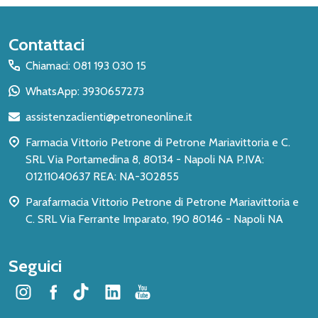
Inizio
Contattaci
del
Chiamaci: 081 193 030 15
piè
WhatsApp: 3930657273
di
assistenzaclienti@petroneonline.it
pagina
Farmacia Vittorio Petrone di Petrone Mariavittoria e C.
SRL Via Portamedina 8, 80134 - Napoli NA P.IVA:
01211040637 REA: NA-302855
Parafarmacia Vittorio Petrone di Petrone Mariavittoria e
C. SRL Via Ferrante Imparato, 190 80146 - Napoli NA
Seguici