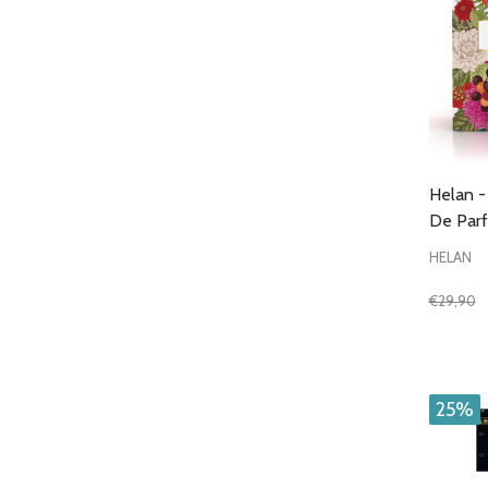
Helan -
De Par
HELAN
€29,90
Quantit
DIMIN
25%