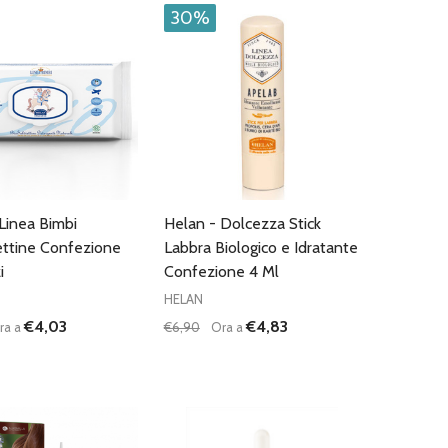
30%
Linea Bimbi
Helan - Dolcezza Stick
ettine Confezione
Labbra Biologico e Idratante
i
Confezione 4 Ml
HELAN
€4,03
€4,83
ra a
€6,90
Ora a
:
Quantità:
D
FINED
UISCI QUANTITÀ DI UNDEFINED
AUMENTA QUANTITÀ DI UNDEFINED
DIMINUISCI QUANTITÀ DI UNDEFINE
AUMENTA QUANTITÀ DI UNDEF
AGGIUNGI AL
AGGIUNGI AL
CARRELLO
CARRELLO