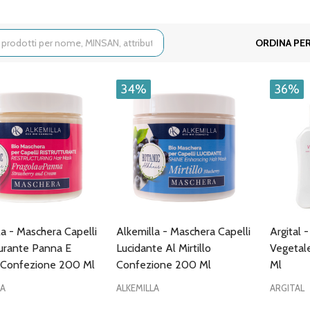
ORDINA PER
34%
36%
la - Maschera Capelli
Alkemilla - Maschera Capelli
Argital 
turante Panna E
Lucidante Al Mirtillo
Vegetal
 Confezione 200 Ml
Confezione 200 Ml
Ml
LA
ALKEMILLA
ARGITAL