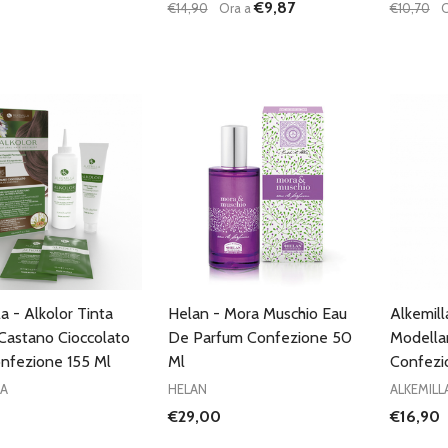
€9,87
€14,90
Ora a
€10,70
O
à:
Quantità:
Quantità
UISCI QUANTITÀ DI UNDEFINED
AUMENTA QUANTITÀ DI UNDEFINED
DIMINUISCI QUANTITÀ DI UNDEFINE
AUMENTA QUANTITÀ DI UNDE
DIMIN
AGGIUNGI AL
AGGIUNGI AL
CARRELLO
CARRELLO
a - Alkolor Tinta
Helan - Mora Muschio Eau
Alkemill
 Castano Cioccolato
De Parfum Confezione 50
Modellan
nfezione 155 Ml
Ml
Confezi
LA
HELAN
ALKEMILL
€29,00
€16,90
à:
Quantità
UISCI QUANTITÀ DI UNDEFINED
AUMENTA QUANTITÀ DI UNDEFINED
DIMIN
AGGIUNGI AL