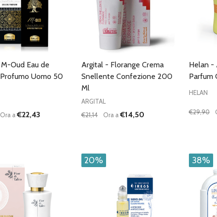
- M-Oud Eau de
Argital - Florange Crema
Helan -
 Profumo Uomo 50
Snellente Confezione 200
Parfum 
Ml
HELAN
ARGITAL
€29,90
€22,43
€14,50
Ora a
€21,14
Ora a
à:
Quantità:
Quantità
UISCI QUANTITÀ DI UNDEFINED
AUMENTA QUANTITÀ DI UNDEFINED
DIMINUISCI QUANTITÀ DI UNDEFINE
AUMENTA QUANTITÀ DI UNDE
DIMIN
AGGIUNGI AL
AGGIUNGI AL
CARRELLO
CARRELLO
20%
38%