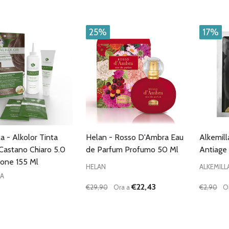
CARRELLO
25%
17%
a - Alkolor Tinta
Helan - Rosso D'Ambra Eau
Alkemill
 Castano Chiaro 5.0
de Parfum Profumo 50 Ml
Antiage
one 155 Ml
HELAN
ALKEMILL
LA
€22,43
€29,90
Ora a
€2,90
O
à:
Quantità:
Quantità
UISCI QUANTITÀ DI UNDEFINED
AUMENTA QUANTITÀ DI UNDEFINED
DIMINUISCI QUANTITÀ DI UNDEFINE
AUMENTA QUANTITÀ DI UNDE
DIMIN
AGGIUNGI AL
AGGIUNGI AL
CARRELLO
CARRELLO