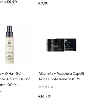
€6,90
ra a
€9,90
:
Quantità:
D
FINED
UISCI QUANTITÀ DI UNDEFINED
AUMENTA QUANTITÀ DI UNDEFINED
DIMINUISCI QUANTITÀ DI UNDEFINE
AUMENTA QUANTITÀ DI UNDEF
AGGIUNGI AL
AGGIUNGI AL
CARRELLO
CARRELLO
a - K-Hair Gel
Alkemilla - Maschera Capelli
te Ai Semi Di Lino
Acida Confezione 200 Ml
one 100 Ml
ALKEMILLA
A
€16,90
:
Quantità:
UISCI QUANTITÀ DI UNDEFINED
AUMENTA QUANTITÀ DI UNDEFINED
DIMINUISCI QUANTITÀ DI UNDEFINE
AUMENTA QUANTITÀ DI UNDEF
AGGIUNGI AL
AGGIUNGI AL