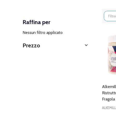
Filtra
Raffina per
per
Nessun filtro applicato
Prezzo
Alkemil
Ristrut
Fragola
ALKEMIL