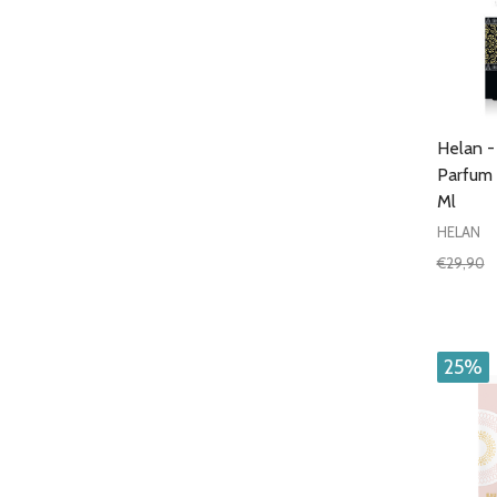
Helan 
Parfum
Ml
HELAN
€29,90
Quantit
DIMIN
25%