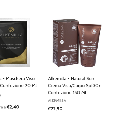
CARRELLO
CARRELLO
a - Maschera Viso
Alkemilla - Natural Sun
 Confezione 20 Ml
Crema Viso/Corpo Spf30+
Confezione 150 Ml
A
ALKEMILLA
€2,40
ra a
€22,90
:
D
FINED
UISCI QUANTITÀ DI UNDEFINED
AUMENTA QUANTITÀ DI UNDEFINED
AGGIUNGI AL
CARRELLO