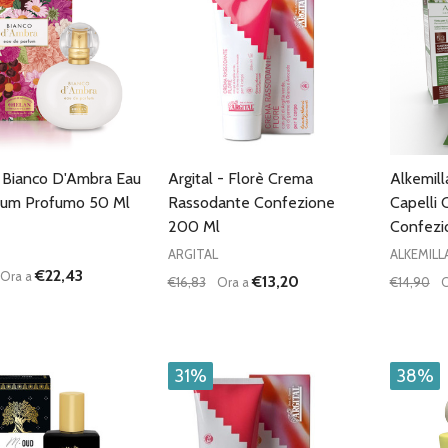
 Bianco D'Ambra Eau
Argital - Florè Crema
Alkemill
fum Profumo 50 Ml
Rassodante Confezione
Capelli 
200 Ml
Confezi
ARGITAL
ALKEMILL
€22,43
Ora a
€13,20
€16,83
Ora a
€14,90
O
à:
Quantità:
Quantità
UISCI QUANTITÀ DI UNDEFINED
AUMENTA QUANTITÀ DI UNDEFINED
DIMINUISCI QUANTITÀ DI UNDEFINE
AUMENTA QUANTITÀ DI UNDE
DIMIN
AGGIUNGI AL
AGGIUNGI AL
CARRELLO
CARRELLO
31%
38%