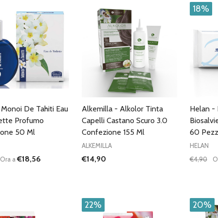
18%
 Monoi De Tahiti Eau
Alkemilla - Alkolor Tinta
Helan - 
ette Profumo
Capelli Castano Scuro 3.0
Biosalvi
ione 50 Ml
Confezione 155 Ml
60 Pezz
ALKEMILLA
HELAN
€18,56
€14,90
Ora a
€4,90
O
à:
Quantità:
Quantità
UISCI QUANTITÀ DI UNDEFINED
AUMENTA QUANTITÀ DI UNDEFINED
DIMINUISCI QUANTITÀ DI UNDEFINE
AUMENTA QUANTITÀ DI UNDE
DIMIN
AGGIUNGI AL
AGGIUNGI AL
CARRELLO
CARRELLO
22%
20%