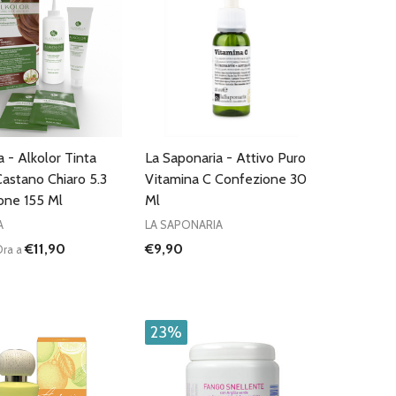
a - Alkolor Tinta
La Saponaria - Attivo Puro
Castano Chiaro 5.3
Vitamina C Confezione 30
one 155 Ml
Ml
A
LA SAPONARIA
€11,90
€9,90
ra a
:
D
FINED
UISCI QUANTITÀ DI UNDEFINED
AUMENTA QUANTITÀ DI UNDEFINED
AGGIUNGI AL
CARRELLO
23%