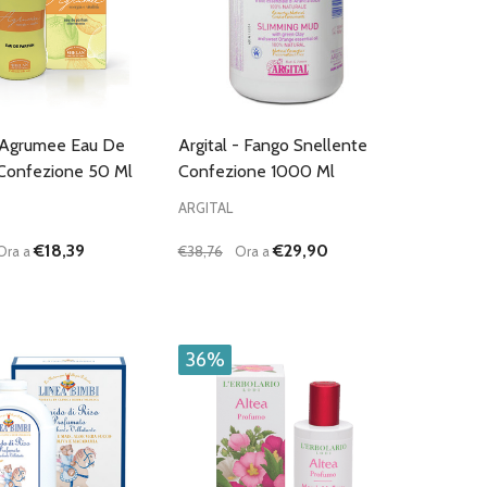
 Agrumee Eau De
Argital - Fango Snellente
Confezione 50 Ml
Confezione 1000 Ml
ARGITAL
€18,39
€29,90
Ora a
€38,76
Ora a
:
Quantità:
D
FINED
UISCI QUANTITÀ DI UNDEFINED
AUMENTA QUANTITÀ DI UNDEFINED
DIMINUISCI QUANTITÀ DI UNDEFINE
AUMENTA QUANTITÀ DI UNDEF
AGGIUNGI AL
AGGIUNGI AL
CARRELLO
CARRELLO
36%