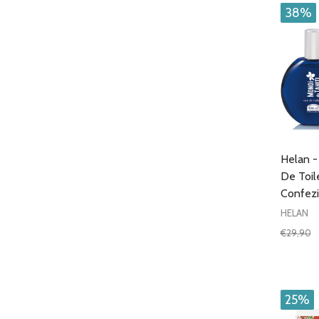
38%
Helan -
De Toil
Confez
HELAN
€29,90
Quantit
DIMIN
25%