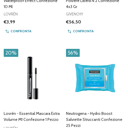
Waterproof Effect Confezione
Polvere Libera N 2 Confezione
10 Ml
4x3 Gr
LOVRÉN
GIVENCHY
€3,99
€56,50
CONFRONTA
CONFRONTA
20%
56%
Lovrén - Essential Mascara Extra
Neutrogena - Hydro Boost
Volume M1 Confezione 1 Pezzo
Salviette Struccanti Confezione
25 Pezzi