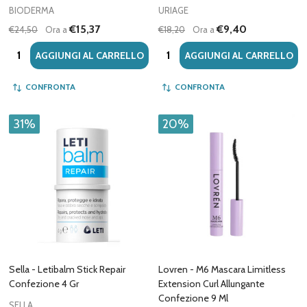
BIODERMA
URIAGE
€15,37
€9,40
€24,50
Ora a
€18,20
Ora a
Quantità:
Quantità:
AGGIUNGI AL CARRELLO
AGGIUNGI AL CARRELLO
CONFRONTA
CONFRONTA
31%
20%
Sella - Letibalm Stick Repair
Lovren - M6 Mascara Limitless
Confezione 4 Gr
Extension Curl Allungante
Confezione 9 Ml
SELLA