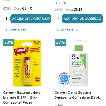
LOVRÉN
€5,40
€7,80
Ora a
€3,19
€3,99
Ora a
Quantità:
Quantità:
AGGIUNGI AL CARRELLO
AGGIUNGI AL CARRELLO
CONFRONTA
CONFRONTA
23%
33%
Carmex - Balsamo Labbra
Cerave - Crema Schiuma
Idratante 15 SPF in Stick
Detergente Confezione 236 Ml
Confezione 1 Pezzo
CERAVE