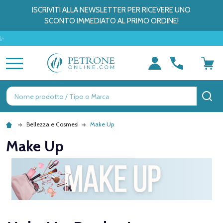
ISCRIVITI ALLA NEWSLETTER PER RICEVERE UNO
SCONTO IMMEDIATO AL PRIMO ORDINE!
MENU
Ricerca
CE
Bellezza e Cosmesi
Make Up
Make Up