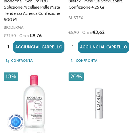
Bioderma - Sebium H2O
Blistex - MedPlus Stick Labbra
Soluzione Micellare Pelle Mista
Confezione 4,25 Gr
Tendenza Acneica Confezione
BLISTEX
500 Ml
BIODERMA
€3,62
€5,90
Ora a
€9,76
€22,50
Ora a
Quantità:
Quantità:
AGGIUNGI AL CARRELLO
AGGIUNGI AL CARRELLO
CONFRONTA
CONFRONTA
10%
20%