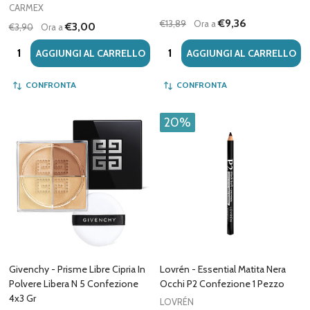
CARMEX
€9,36
€13,89
Ora a
€3,00
€3,90
Ora a
Quantità:
Quantità:
AGGIUNGI AL CARRELLO
AGGIUNGI AL CARRELLO
CONFRONTA
CONFRONTA
20%
Givenchy - Prisme Libre Cipria In
Lovrén - Essential Matita Nera
Polvere Libera N 5 Confezione
Occhi P2 Confezione 1 Pezzo
4x3 Gr
LOVRÉN