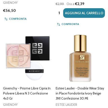
GIVENCHY
€2,39
€2,99
Ora a
€56,50
Quantità:
AGGIUNGI AL CARRELLO
CONFRONTA
CONFRONTA
Givenchy - Prisme Libre Cipria In
Estee Lauder - Double Wear Stay
Polvere Libera N 3 Confezione
in Place Fondotinta Ivory Beige
4x3 Gr
3N1 Confezione 30 Ml
GIVENCHY
ESTEE LAUDER