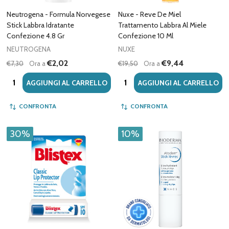
Neutrogena - Formula Norvegese
Nuxe - Reve De Miel
Stick Labbra Idratante
Trattamento Labbra Al Miele
Confezione 4.8 Gr
Confezione 10 Ml
NEUTROGENA
NUXE
€2,02
€9,44
€7,30
Ora a
€19,50
Ora a
Quantità:
Quantità:
AGGIUNGI AL CARRELLO
AGGIUNGI AL CARRELLO
CONFRONTA
CONFRONTA
30%
10%