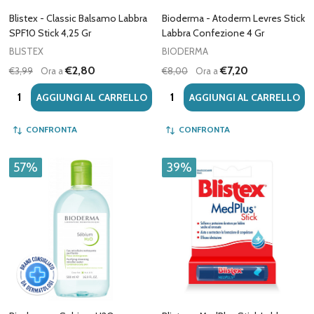
Blistex - Classic Balsamo Labbra
Bioderma - Atoderm Levres Stick
SPF10 Stick 4,25 Gr
Labbra Confezione 4 Gr
BLISTEX
BIODERMA
€2,80
€7,20
€3,99
Ora a
€8,00
Ora a
Quantità:
Quantità:
AGGIUNGI AL CARRELLO
AGGIUNGI AL CARRELLO
CONFRONTA
CONFRONTA
57%
39%