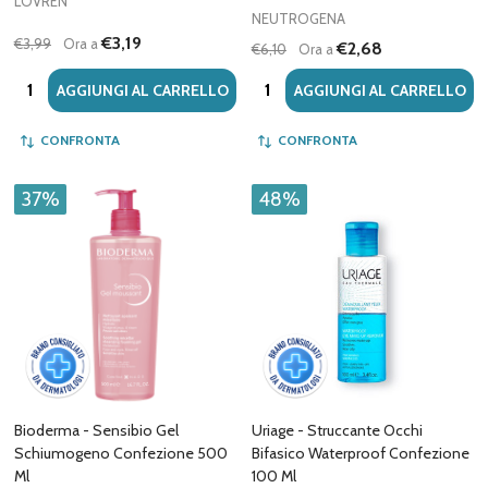
LOVRÉN
NEUTROGENA
€3,19
€3,99
Ora a
€2,68
€6,10
Ora a
Quantità:
Quantità:
AGGIUNGI AL CARRELLO
AGGIUNGI AL CARRELLO
CONFRONTA
CONFRONTA
37%
48%
Bioderma - Sensibio Gel
Uriage - Struccante Occhi
Schiumogeno Confezione 500
Bifasico Waterproof Confezione
Ml
100 Ml