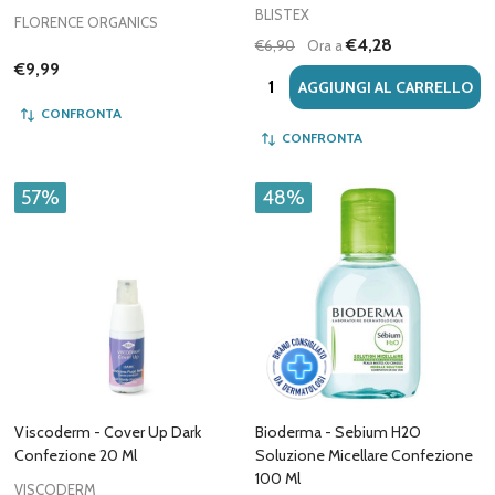
BLISTEX
FLORENCE ORGANICS
€4,28
€6,90
Ora a
€9,99
Quantità:
AGGIUNGI AL CARRELLO
CONFRONTA
CONFRONTA
57%
48%
Viscoderm - Cover Up Dark
Bioderma - Sebium H2O
Confezione 20 Ml
Soluzione Micellare Confezione
100 Ml
VISCODERM