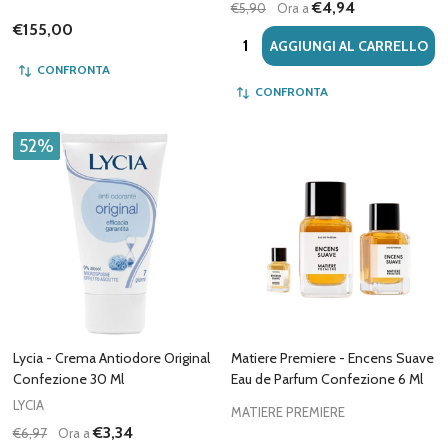
€4,94
€5,90
Ora a
€155,00
Quantità:
AGGIUNGI AL CARRELLO
CONFRONTA
CONFRONTA
52%
Lycia - Crema Antiodore Original
Matiere Premiere - Encens Suave
Confezione 30 Ml
Eau de Parfum Confezione 6 Ml
LYCIA
MATIERE PREMIERE
€3,34
€6,97
Ora a