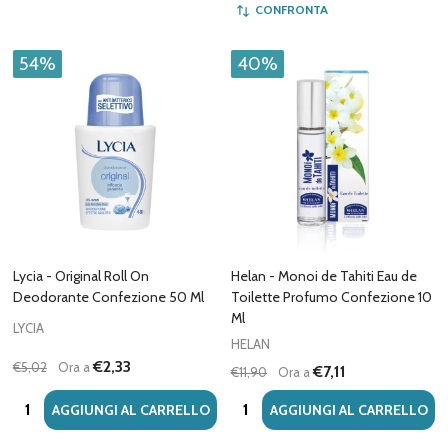
CONFRONTA
54%
40%
Lycia - Original Roll On
Helan - Monoi de Tahiti Eau de
Deodorante Confezione 50 Ml
Toilette Profumo Confezione 10
Ml
LYCIA
HELAN
€2,33
€5,02
Ora a
€7,11
€11,90
Ora a
Quantità:
Quantità:
AGGIUNGI AL CARRELLO
AGGIUNGI AL CARRELLO