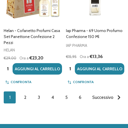
Helan - Cofanetto Profumi Casa
Iap Pharma - 69 Uomo Profumo
Set Panettone Confezione 2
Confezione 150 Ml
Pezzi
IAP PHARMA
HELAN
€13,36
€15,95
Ora a
€23,20
€29,00
Ora a
Quantità:
Quantità:
AGGIUNGI AL CARRELLO
AGGIUNGI AL CARRELLO
CONFRONTA
CONFRONTA
1
2
3
4
5
6
Successivo