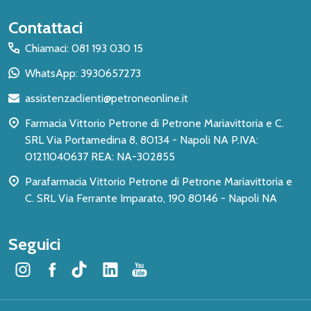
Inizio
Contattaci
del
Chiamaci: 081 193 030 15
piè
WhatsApp: 3930657273
di
assistenzaclienti@petroneonline.it
pagina
Farmacia Vittorio Petrone di Petrone Mariavittoria e C.
SRL Via Portamedina 8, 80134 - Napoli NA P.IVA:
01211040637 REA: NA-302855
Parafarmacia Vittorio Petrone di Petrone Mariavittoria e
C. SRL Via Ferrante Imparato, 190 80146 - Napoli NA
Seguici