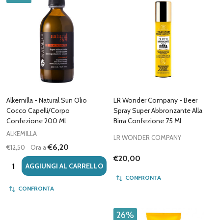
Alkemilla - Natural Sun Olio
LR Wonder Company - Beer
Cocco Capelli/Corpo
Spray Super Abbronzante Alla
Confezione 200 Ml
Birra Confezione 75 Ml
ALKEMILLA
LR WONDER COMPANY
€6,20
€12,50
Ora a
€20,00
Quantità:
AGGIUNGI AL CARRELLO
CONFRONTA
CONFRONTA
26%