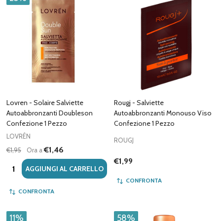
Lovren - Solaire Salviette
Rougj - Salviette
Autoabbronzanti Doubleson
Autoabbronzanti Monouso Viso
Confezione 1 Pezzo
Confezione 1 Pezzo
LOVRÉN
ROUGJ
€1,46
€1,95
Ora a
€1,99
Quantità:
AGGIUNGI AL CARRELLO
CONFRONTA
CONFRONTA
11%
58%