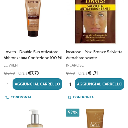
Lovren - Double Sun Attivatore
Incarose - Maxi Bronze Salvietta
Abbronzatura Confezione 100 Ml
Autoabbronzante
LOVRÉN
INCAROSE
€7,73
€1,71
€16,90
Ora a
€1,90
Ora a
Quantità:
Quantità:
AGGIUNGI AL CARRELLO
AGGIUNGI AL CARRELLO
CONFRONTA
CONFRONTA
52%