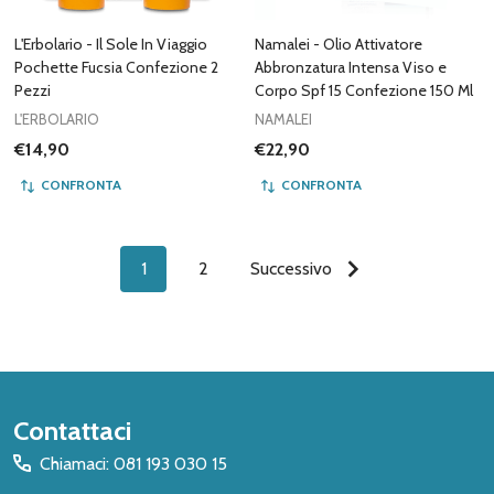
L'Erbolario - Il Sole In Viaggio
Namalei - Olio Attivatore
Pochette Fucsia Confezione 2
Abbronzatura Intensa Viso e
Pezzi
Corpo Spf 15 Confezione 150 Ml
L'ERBOLARIO
NAMALEI
€14,90
€22,90
CONFRONTA
CONFRONTA
1
2
Successivo
Inizio
Contattaci
del
Chiamaci: 081 193 030 15
piè