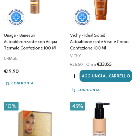
Uriage - Bariésun
Vichy - Ideal Soleil
Autoabbronzante con Acqua
Autoabbronzante Viso e Corpo
Termale Confezione 100 Ml
Confezione 100 Ml
VICHY
URIAGE
€23,85
€26,50
Ora a
€19,90
Quantità:
AGGIUNGI AL CARRELLO
CONFRONTA
CONFRONTA
10%
45%