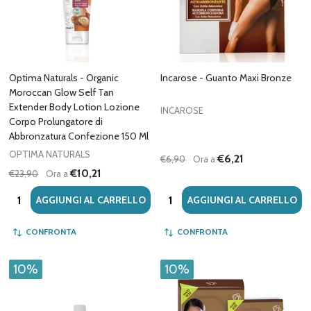
Optima Naturals - Organic
Incarose - Guanto Maxi Bronze
Moroccan Glow Self Tan
Extender Body Lotion Lozione
INCAROSE
Corpo Prolungatore di
Abbronzatura Confezione 150 Ml
OPTIMA NATURALS
€6,21
€6,90
Ora a
€10,21
€23,90
Ora a
Quantità:
Quantità:
AGGIUNGI AL CARRELLO
AGGIUNGI AL CARRELLO
CONFRONTA
CONFRONTA
10%
10%