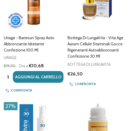
Uriage - Bariesun Spray Auto
Bottega Di LungaVita - Vita Age
Abbronzante Idratante
Aurum Cellule Staminali Gocce
Confezione 100 Ml
Rigeneranti Autoabbronzanti
Confezione 30 Ml
URIAGE
BOTTEGA DI LUNGAVITA
€10,68
€19,90
Ora a
€26,50
Quantità:
AGGIUNGI AL CARRELLO
CONFRONTA
CONFRONTA
27%