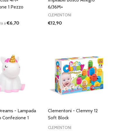
one 1 Pezzo
6/36M+
CLEMENTONI
€6,70
€12,90
ra a
:
D
FINED
UISCI QUANTITÀ DI UNDEFINED
AUMENTA QUANTITÀ DI UNDEFINED
AGGIUNGI AL
CARRELLO
reams - Lampada
Clementoni - Clemmy 12
o Confezione 1
Soft Block
CLEMENTONI