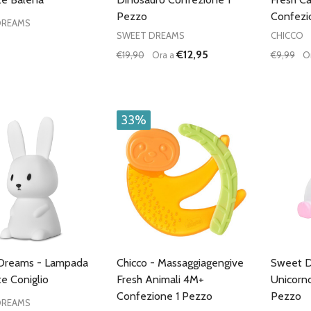
Pezzo
Confezi
DREAMS
SWEET DREAMS
CHICCO
€12,95
€19,90
Ora a
€9,99
O
Quantità:
Quantità
DIMINUISCI QUANTITÀ DI UNDEFINE
AUMENTA QUANTITÀ DI UNDE
DIMIN
AGGIUNGI AL
CARRELLO
33%
Dreams - Lampada
Chicco - Massaggiagengive
Sweet D
e Coniglio
Fresh Animali 4M+
Unicorn
Confezione 1 Pezzo
Pezzo
DREAMS