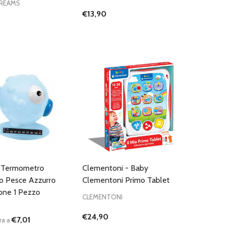
REAMS
€13,90
D
FINED
- Termometro
Clementoni - Baby
o Pesce Azzurro
Clementoni Primo Tablet
one 1 Pezzo
CLEMENTONI
€24,90
€7,01
ra a