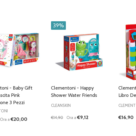
Quantità
DIMIN
39%
oni - Baby Gift
Clementoni - Happy
Clemento
scita Pink
Shower Water Friends
Libro De
one 3 Pezzi
CLEANSKIN
CLEMENT
TONI
€9,12
€16,90
€14,90
Ora a
€20,00
Ora a
Quantità:
DIMINUISCI QUANTITÀ DI UNDEFINE
AUMENTA QUANTITÀ DI UNDE
AGGIUNGI AL
CARRELLO