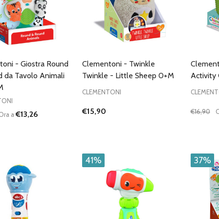
oni - Giostra Round
Clementoni - Twinkle
Clement
 da Tavolo Animali
Twinkle - Little Sheep 0+M
Activity
M
CLEMENTONI
CLEMENT
TONI
€15,90
€16,90
O
€13,26
Ora a
à:
Quantità
UISCI QUANTITÀ DI UNDEFINED
AUMENTA QUANTITÀ DI UNDEFINED
DIMIN
AGGIUNGI AL
CARRELLO
41%
37%