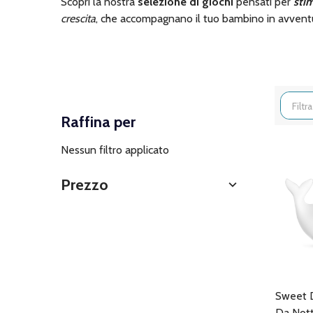
Scopri la nostra
selezione di giochi
pensati per
stim
crescita
, che accompagnano il tuo bambino in avvent
Filtra
Raffina per
per
Nessun filtro applicato
Prezzo
Sweet 
Da Not