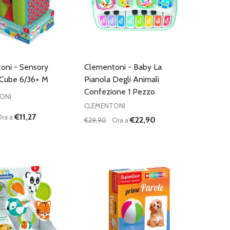
oni - Sensory
Clementoni - Baby La
 Cube 6/36+ M
Pianola Degli Animali
Confezione 1 Pezzo
ONI
CLEMENTONI
€11,27
ra a
€22,90
€29,90
Ora a
:
Quantità:
UISCI QUANTITÀ DI UNDEFINED
AUMENTA QUANTITÀ DI UNDEFINED
DIMINUISCI QUANTITÀ DI UNDEFINE
AUMENTA QUANTITÀ DI UNDEF
AGGIUNGI AL
AGGIUNGI AL
CARRELLO
CARRELLO