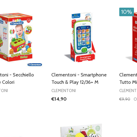
10%
oni - Secchiello
Clementoni - Smartphone
Clement
 Colori
Touch & Play 12/36+ M
Tutto M
TONI
CLEMENTONI
CLEMENT
€14,90
€9,90
O
Quantità
DIMIN