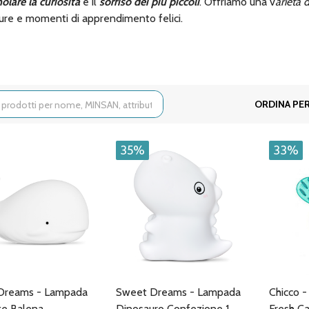
olare la curiosità
e il
sorriso dei più piccoli
. Offriamo una v
arietà d
ure e momenti di apprendimento felici.
ORDINA PER
35%
33%
Dreams - Lampada
Sweet Dreams - Lampada
Chicco 
te Balena
Dinosauro Confezione 1
Fresh C