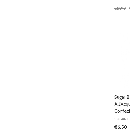
€19,90
Quantit
DIMIN
Sugar B
All'Acq
Confezi
SUGAR B
€6,50