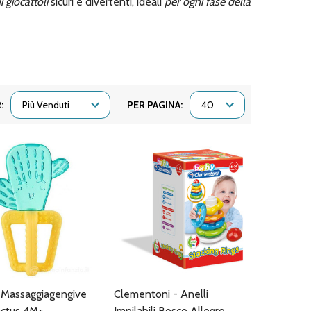
i giocattoli
sicuri e divertenti, ideali
per ogni fase della
:
PER PAGINA:
- Massaggiagengive
Clementoni - Anelli
actus 4M+
Impilabili Bosco Allegro