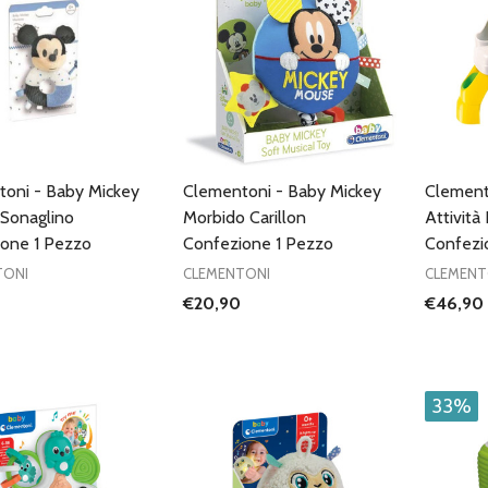
oni - Baby Mickey
Clementoni - Baby Mickey
Clement
 Sonaglino
Morbido Carillon
Attività
one 1 Pezzo
Confezione 1 Pezzo
Confezi
TONI
CLEMENTONI
CLEMENT
€20,90
€46,90
à:
UISCI QUANTITÀ DI UNDEFINED
AUMENTA QUANTITÀ DI UNDEFINED
AGGIUNGI AL
CARRELLO
33%