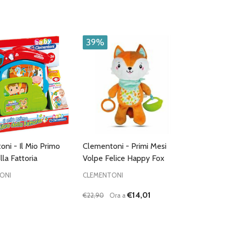
:
UISCI QUANTITÀ DI UNDEFINED
AUMENTA QUANTITÀ DI UNDEFINED
AGGIUNGI AL
CARRELLO
39%
ni - Il Mio Primo
Clementoni - Primi Mesi
lla Fattoria
Volpe Felice Happy Fox
ONI
CLEMENTONI
€14,01
€22,90
Ora a
Quantità:
D
FINED
DIMINUISCI QUANTITÀ DI UNDEFINE
AUMENTA QUANTITÀ DI UNDEF
AGGIUNGI AL
CARRELLO