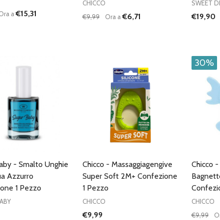
CHICCO
SWEET D
€15,31
Ora a
€6,71
€19,90
€9,99
Ora a
à:
Quantità:
UISCI QUANTITÀ DI UNDEFINED
AUMENTA QUANTITÀ DI UNDEFINED
DIMINUISCI QUANTITÀ DI UNDEFINE
AUMENTA QUANTITÀ DI UNDE
AGGIUNGI AL
AGGIUNGI AL
CARRELLO
CARRELLO
30%
aby - Smalto Unghie
Chicco - Massaggiagengive
Chicco 
ua Azzurro
Super Soft 2M+ Confezione
Bagnett
one 1 Pezzo
1 Pezzo
Confezi
ABY
CHICCO
CHICCO
€9,99
€9,99
O