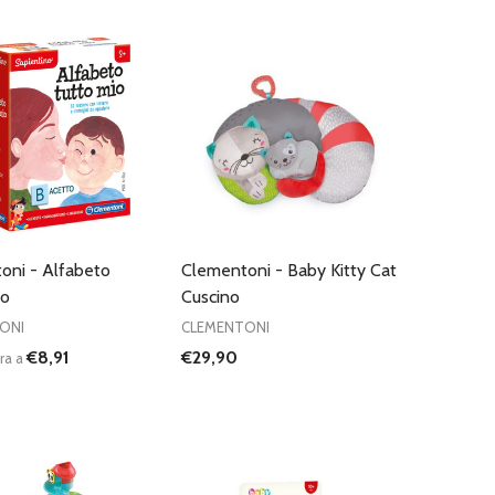
oni - Alfabeto
Clementoni - Baby Kitty Cat
io
Cuscino
ONI
CLEMENTONI
€8,91
€29,90
ra a
:
UISCI QUANTITÀ DI UNDEFINED
AUMENTA QUANTITÀ DI UNDEFINED
AGGIUNGI AL
CARRELLO