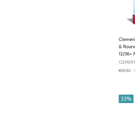
Clement
& Round
12/36+ 
CLEMEN
€19,90
Quantit
DIMIN
33%