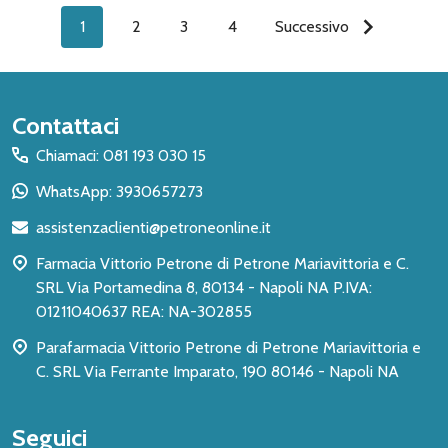
1
2
3
4
Successivo
Inizio
Contattaci
del
Chiamaci: 081 193 030 15
piè
WhatsApp: 3930657273
di
assistenzaclienti@petroneonline.it
pagina
Farmacia Vittorio Petrone di Petrone Mariavittoria e C.
SRL Via Portamedina 8, 80134 - Napoli NA P.IVA:
01211040637 REA: NA-302855
Parafarmacia Vittorio Petrone di Petrone Mariavittoria e
C. SRL Via Ferrante Imparato, 190 80146 - Napoli NA
Seguici