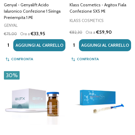
Genyal - Genyalift Acido
Klass Cosmetics - Argitox Fiala
Ialuronico Confezione 1 Siringa
Confezione 5X5 Ml
Preriempita 1 Ml
KLASS COSMETICS
GENYAL
€59,90
€82,30
Ora a
€33,95
€75,00
Ora a
Quantità:
Quantità:
AGGIUNGI AL CARRELLO
AGGIUNGI AL CARRELLO
CONFRONTA
CONFRONTA
30%