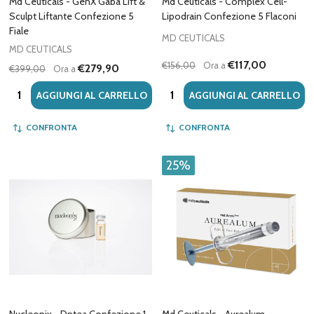
Md Ceuticals - GenX Gaba Lift &
Md Ceuticals - Complex Cell-
Sculpt Liftante Confezione 5
Lipodrain Confezione 5 Flaconi
Fiale
MD CEUTICALS
MD CEUTICALS
€117,00
€156,00
Ora a
€279,90
€399,00
Ora a
Quantità:
Quantità:
AGGIUNGI AL CARRELLO
AGGIUNGI AL CARRELLO
CONFRONTA
CONFRONTA
25%
Nucleonix - Dntea Confezione 1
Md Ceuticals - Aurealum