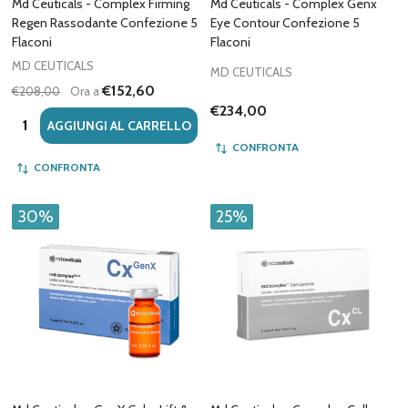
Md Ceuticals - Complex Firming
Md Ceuticals - Complex Genx
Regen Rassodante Confezione 5
Eye Contour Confezione 5
Flaconi
Flaconi
MD CEUTICALS
MD CEUTICALS
€152,60
€208,00
Ora a
€234,00
Quantità:
AGGIUNGI AL CARRELLO
CONFRONTA
CONFRONTA
30%
25%