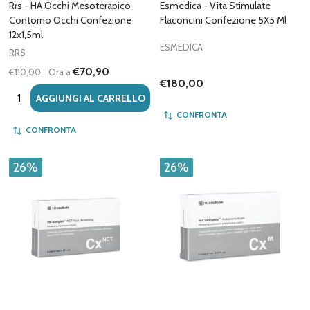
Rrs - HA Occhi Mesoterapico
Esmedica - Vita Stimulate
Contorno Occhi Confezione
Flaconcini Confezione 5X5 Ml
12x1,5ml
ESMEDICA
RRS
€70,90
€110,00
Ora a
€180,00
Quantità:
AGGIUNGI AL CARRELLO
CONFRONTA
CONFRONTA
26%
26%