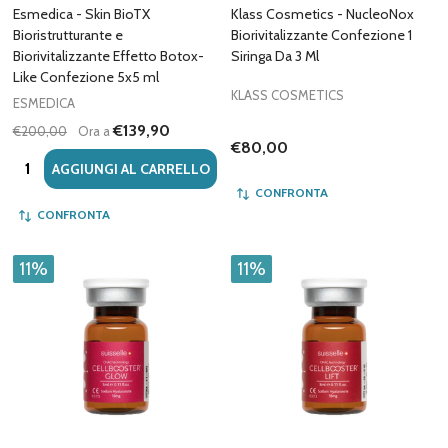
Esmedica - Skin BioTX
Klass Cosmetics - NucleoNox
Bioristrutturante e
Biorivitalizzante Confezione 1
Biorivitalizzante Effetto Botox-
Siringa Da 3 Ml
Like Confezione 5x5 ml
KLASS COSMETICS
ESMEDICA
€139,90
€200,00
Ora a
€80,00
Quantità:
AGGIUNGI AL CARRELLO
CONFRONTA
CONFRONTA
11%
11%