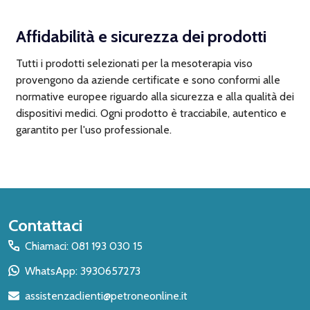
Affidabilità e sicurezza dei prodotti
Tutti i prodotti selezionati per la mesoterapia viso
provengono da aziende certificate e sono conformi alle
normative europee riguardo alla sicurezza e alla qualità dei
dispositivi medici. Ogni prodotto è tracciabile, autentico e
garantito per l'uso professionale.
Inizio
Contattaci
del
Chiamaci: 081 193 030 15
piè
WhatsApp: 3930657273
di
assistenzaclienti@petroneonline.it
pagina