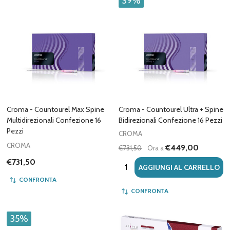
39%
Croma - Countourel Max Spine
Croma - Countourel Ultra + Spine
Multidirezionali Confezione 16
Bidirezionali Confezione 16 Pezzi
Pezzi
CROMA
CROMA
€449,00
€731,50
Ora a
€731,50
Quantità:
AGGIUNGI AL CARRELLO
CONFRONTA
CONFRONTA
35%