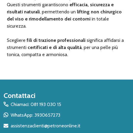
Questi strumenti garantiscono
efficacia, sicurezza e
risultati naturali
, permettendo un
lifting non chirurgico
del viso e rimodellamento dei contorni
in totale
sicurezza.
Scegliere
fili di trazione professionali
significa affidarsi a
strumenti
certificati e di alta qualità
, per una pelle più
tonica, compatta e armoniosa.
Inizio
Contattaci
del
Chiamaci: 081 193 030 15
piè
WhatsApp: 3930657273
di
assistenzaclienti@petroneonline.it
pagina