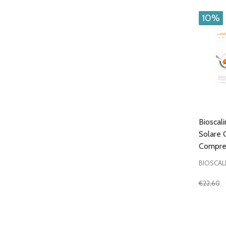
10%
Bioscali
Solare 
Compre
BIOSCAL
€22,60
Quantit
DIMIN