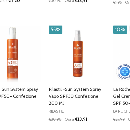
€7,20
€13,91
Ora a
€30,90
Ora a
€1,95
Or
à:
Quantità:
Quantità
UISCI QUANTITÀ DI UNDEFINED
AUMENTA QUANTITÀ DI UNDEFINED
DIMINUISCI QUANTITÀ DI UNDEFINE
AUMENTA QUANTITÀ DI UNDE
DIMIN
AGGIUNGI AL
AGGIUNGI AL
CARRELLO
CARRELLO
55%
10%
l - Sun System Spray
Rilastil -Sun System Spray
La Roch
PF50+ Confezione
Vapo SPF30 Confezione
Gel Cre
200 Ml
SPF 50+
RILASTIL
LA ROCH
€13,91
€30,90
Ora a
€27,99
O
Quantità:
Quantità
DIMINUISCI QUANTITÀ DI UNDEFINE
AUMENTA QUANTITÀ DI UNDE
DIMIN
AGGIUNGI AL