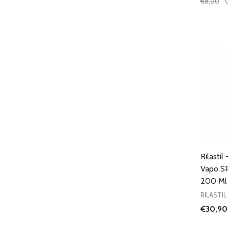
€8,00
Quantit
DIMIN
Rilasti
Vapo S
200 Ml
RILASTIL
€30,90