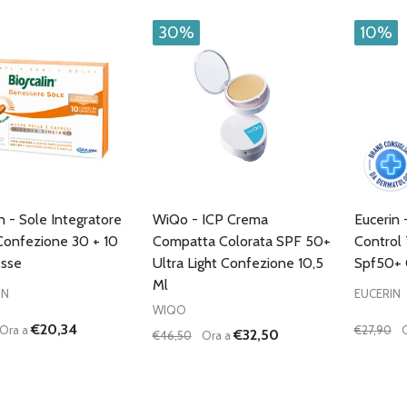
30%
10%
n - Sole Integratore
WiQo - ICP Crema
Eucerin
Confezione 30 + 10
Compatta Colorata SPF 50+
Control 
sse
Ultra Light Confezione 10,5
Spf50+ 
Ml
IN
EUCERIN
WIQO
€20,34
Ora a
€27,90
€32,50
€46,50
Ora a
à:
Quantità:
Quantità
UISCI QUANTITÀ DI UNDEFINED
AUMENTA QUANTITÀ DI UNDEFINED
DIMINUISCI QUANTITÀ DI UNDEFINE
AUMENTA QUANTITÀ DI UNDE
DIMIN
AGGIUNGI AL
AGGIUNGI AL
CARRELLO
CARRELLO