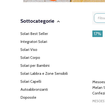
Sottocategorie
Filtra
per
17%
Solari Best Seller
Integratori Solari
Solari Viso
Solari Corpo
Solari per Bambini
Solari Labbra e Zone Sensibili
Solari Capelli
Mesoest
Melan 1
Autoabbronzanti
Confez
Doposole
MESOES