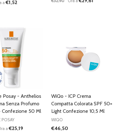
€29,61
€32,90
Ora a
€1,52
a a
:
Quantità:
D
FINED
UISCI QUANTITÀ DI UNDEFINED
AUMENTA QUANTITÀ DI UNDEFINED
DIMINUISCI QUANTITÀ DI UNDEFINE
AUMENTA QUANTITÀ DI UNDEF
AGGIUNGI AL
AGGIUNGI AL
CARRELLO
CARRELLO
e Posay - Anthelios
WiQo - ICP Crema
ma Senza Profumo
Compatta Colorata SPF 50+
 Confezione 50 Ml
Light Confezione 10,5 Ml
E POSAY
WIQO
€25,19
€46,50
ra a
:
Quantità:
D
FINED
UISCI QUANTITÀ DI UNDEFINED
AUMENTA QUANTITÀ DI UNDEFINED
DIMINUISCI QUANTITÀ DI UNDEFINE
AUMENTA QUANTITÀ DI UNDEF
AGGIUNGI AL
AGGIUNGI AL