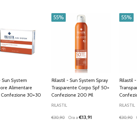
CARRELLO
55%
55%
 - Sun System
Rilastil - Sun System Spray
Rilastil
tore Alimentare
Trasparente Corpo Spf 50+
Transpa
o Confezione 30+30
Confezione 200 Ml
Confezi
e
RILASTIL
RILASTIL
€13,91
€30,90
Ora a
€30,90
Quantità:
Quantità
DIMINUISCI QUANTITÀ DI UNDEFINE
AUMENTA QUANTITÀ DI UNDE
DIMIN
AGGIUNGI AL
CARRELLO