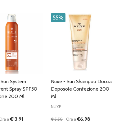
CARRELLO
CARRELLO
55%
 - Sun System
Nuxe - Sun Shampoo Doccia
rent Spray SPF30
Doposole Confezione 200
one 200 Ml
Ml
NUXE
€13,91
€6,98
Ora a
€15,50
Ora a
:
Quantità:
D
FINED
UISCI QUANTITÀ DI UNDEFINED
AUMENTA QUANTITÀ DI UNDEFINED
DIMINUISCI QUANTITÀ DI UNDEFINE
AUMENTA QUANTITÀ DI UNDEF
AGGIUNGI AL
AGGIUNGI AL
CARRELLO
CARRELLO