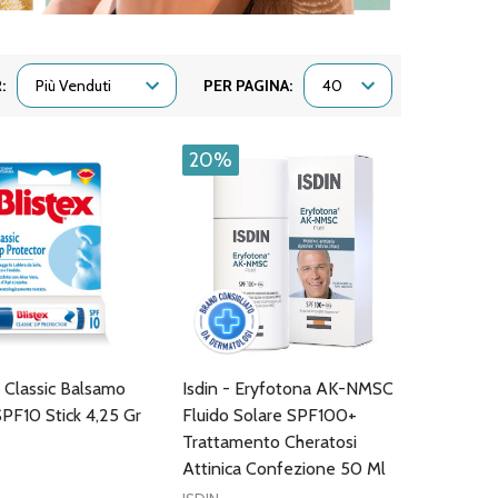
:
PER PAGINA:
20%
- Classic Balsamo
Isdin - Eryfotona AK-NMSC
PF10 Stick 4,25 Gr
Fluido Solare SPF100+
Trattamento Cheratosi
Attinica Confezione 50 Ml