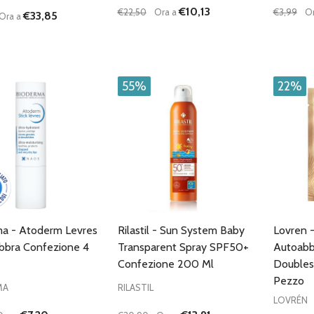
€10,13
€22,50
Ora a
€3,99
O
€33,85
Ora a
à:
Quantità:
Quantità
UISCI QUANTITÀ DI UNDEFINED
AUMENTA QUANTITÀ DI UNDEFINED
DIMINUISCI QUANTITÀ DI UNDEFINE
AUMENTA QUANTITÀ DI UNDE
DIMIN
AGGIUNGI AL
AGGIUNGI AL
CARRELLO
CARRELLO
55%
22%
a - Atoderm Levres
Rilastil - Sun System Baby
Lovren -
abbra Confezione 4
Transparent Spray SPF50+
Autoabb
Confezione 200 Ml
Doubles
Pezzo
MA
RILASTIL
LOVRÉN