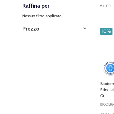
Raffina per
€41,00
Quantit
DIMIN
Nessun filtro applicato
Prezzo
10%
Bioderm
Stick L
Gr
BIODER