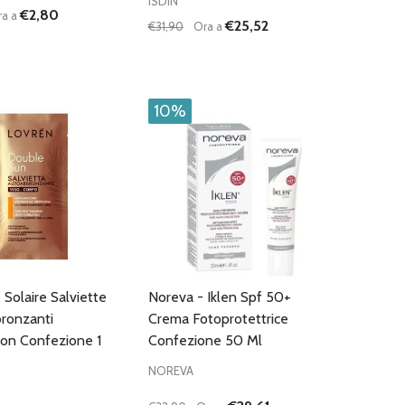
ISDIN
€2,80
ra a
€25,52
€31,90
Ora a
:
Quantità:
D
FINED
UISCI QUANTITÀ DI UNDEFINED
AUMENTA QUANTITÀ DI UNDEFINED
DIMINUISCI QUANTITÀ DI UNDEFINE
AUMENTA QUANTITÀ DI UNDEF
AGGIUNGI AL
AGGIUNGI AL
CARRELLO
CARRELLO
10%
 Solaire Salviette
Noreva - Iklen Spf 50+
ronzanti
Crema Fotoprotettrice
on Confezione 1
Confezione 50 Ml
NOREVA