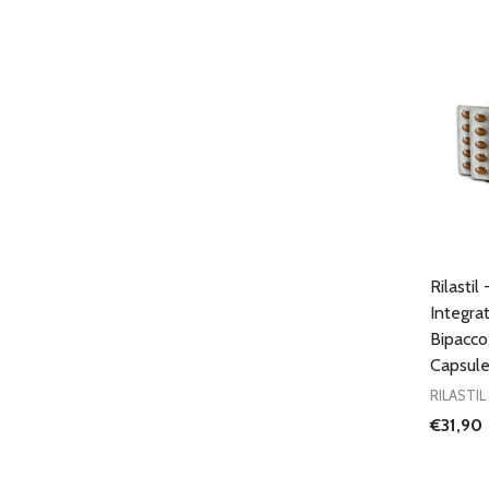
Rilastil
Integra
Bipacc
Capsul
RILASTIL
€31,90