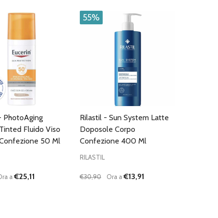
55%
 - PhotoAging
Rilastil - Sun System Latte
Tinted Fluido Viso
Doposole Corpo
Confezione 50 Ml
Confezione 400 Ml
RILASTIL
€25,11
€13,91
Ora a
€30,90
Ora a
:
Quantità:
D
FINED
UISCI QUANTITÀ DI UNDEFINED
AUMENTA QUANTITÀ DI UNDEFINED
DIMINUISCI QUANTITÀ DI UNDEFINE
AUMENTA QUANTITÀ DI UNDEF
AGGIUNGI AL
AGGIUNGI AL
CARRELLO
CARRELLO