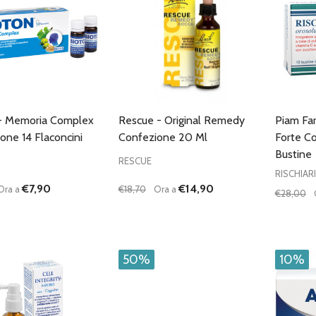
 - Memoria Complex
Rescue - Original Remedy
Piam Far
one 14 Flaconcini
Confezione 20 Ml
Forte C
Bustine
RESCUE
RISCHIARI
€7,90
€14,90
Ora a
€18,70
Ora a
€28,00
à:
Quantità:
Quantità
UISCI QUANTITÀ DI UNDEFINED
AUMENTA QUANTITÀ DI UNDEFINED
DIMINUISCI QUANTITÀ DI UNDEFINE
AUMENTA QUANTITÀ DI UNDE
DIMIN
AGGIUNGI AL
AGGIUNGI AL
CARRELLO
CARRELLO
50%
10%