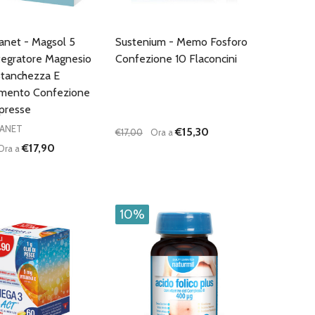
anet - Magsol 5
Sustenium - Memo Fosforo
tegratore Magnesio
Confezione 10 Flaconcini
Stanchezza E
amento Confezione
presse
ANET
€15,30
€17,00
Ora a
€17,90
Ora a
:
Quantità:
D
FINED
UISCI QUANTITÀ DI UNDEFINED
AUMENTA QUANTITÀ DI UNDEFINED
DIMINUISCI QUANTITÀ DI UNDEFINE
AUMENTA QUANTITÀ DI UNDEF
AGGIUNGI AL
AGGIUNGI AL
CARRELLO
CARRELLO
10%