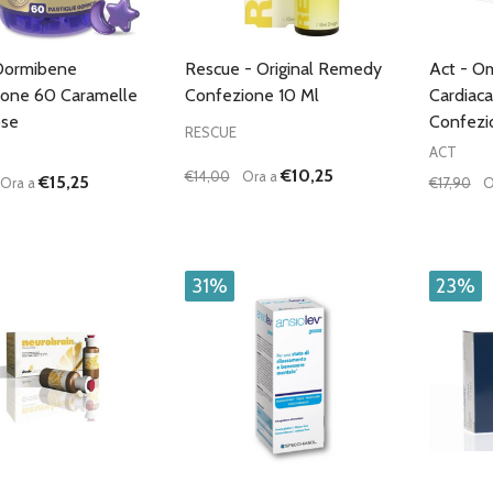
 Dormibene
Rescue - Original Remedy
Act - O
one 60 Caramelle
Confezione 10 Ml
Cardiaca
se
Confezi
RESCUE
ACT
€10,25
€14,00
Ora a
€15,25
Ora a
€17,90
O
à:
Quantità:
Quantità
UISCI QUANTITÀ DI UNDEFINED
AUMENTA QUANTITÀ DI UNDEFINED
DIMINUISCI QUANTITÀ DI UNDEFINE
AUMENTA QUANTITÀ DI UNDE
DIMIN
AGGIUNGI AL
AGGIUNGI AL
CARRELLO
CARRELLO
31%
23%