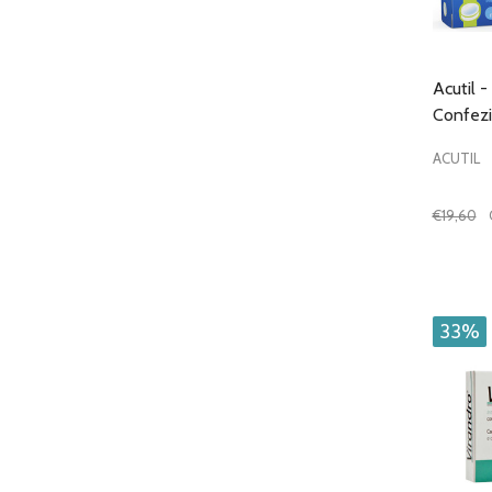
Acutil 
Confez
ACUTIL
€19,60
Quantit
DIMIN
33%