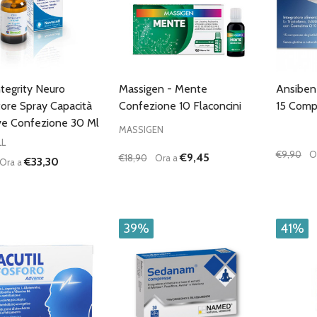
ntegrity Neuro
Massigen - Mente
Ansiben
tore Spray Capacità
Confezione 10 Flaconcini
15 Comp
ve Confezione 30 Ml
MASSIGEN
L
€9,90
O
€9,45
€18,90
Ora a
€33,30
Ora a
à:
Quantità:
Quantità
UISCI QUANTITÀ DI UNDEFINED
AUMENTA QUANTITÀ DI UNDEFINED
DIMINUISCI QUANTITÀ DI UNDEFINE
AUMENTA QUANTITÀ DI UNDE
DIMIN
AGGIUNGI AL
AGGIUNGI AL
CARRELLO
CARRELLO
39%
41%