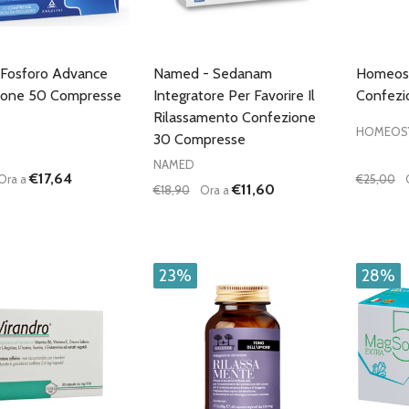
- Fosforo Advance
Named - Sedanam
Homeosy
ione 50 Compresse
Integratore Per Favorire Il
Confezi
Rilassamento Confezione
HOMEOS
30 Compresse
NAMED
€17,64
Ora a
€25,00
€11,60
€18,90
Ora a
à:
Quantità:
Quantità
UISCI QUANTITÀ DI UNDEFINED
AUMENTA QUANTITÀ DI UNDEFINED
DIMINUISCI QUANTITÀ DI UNDEFINE
AUMENTA QUANTITÀ DI UNDE
DIMIN
AGGIUNGI AL
AGGIUNGI AL
CARRELLO
CARRELLO
23%
28%