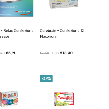
 - Relax Confezione
Cerebrain - Confezione 12
resse
Flaconcini
€8,91
€16,40
ra a
€21,50
Ora a
:
Quantità:
D
FINED
UISCI QUANTITÀ DI UNDEFINED
AUMENTA QUANTITÀ DI UNDEFINED
DIMINUISCI QUANTITÀ DI UNDEFINE
AUMENTA QUANTITÀ DI UNDEF
AGGIUNGI AL
AGGIUNGI AL
CARRELLO
CARRELLO
30%