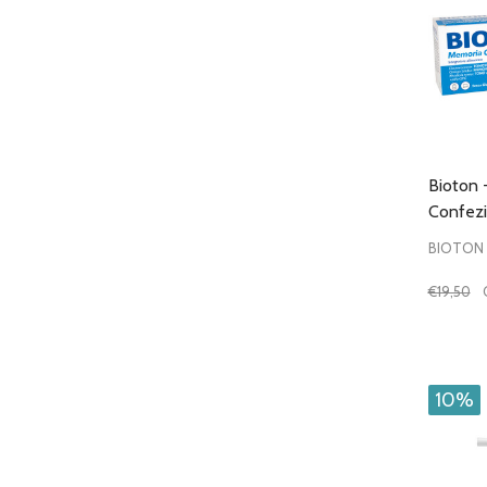
Bioton
Confezi
BIOTON
€19,50
Quantit
DIMIN
10%