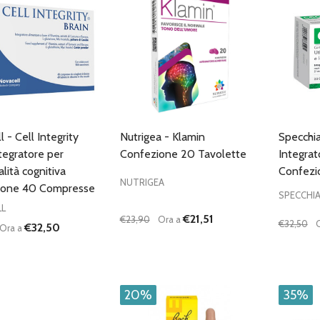
 - Cell Integrity
Nutrigea - Klamin
Specchia
tegratore per
Confezione 20 Tavolette
Integrat
lità cognitiva
Confezi
NUTRIGEA
ione 40 Compresse
SPECCHI
L
€21,51
€23,90
Ora a
€32,50
€32,50
Ora a
à:
Quantità:
Quantità
UISCI QUANTITÀ DI UNDEFINED
AUMENTA QUANTITÀ DI UNDEFINED
DIMINUISCI QUANTITÀ DI UNDEFINE
AUMENTA QUANTITÀ DI UNDE
DIMIN
AGGIUNGI AL
AGGIUNGI AL
CARRELLO
CARRELLO
20%
35%