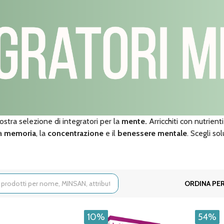
ostra selezione di integratori per la
mente.
Arricchiti con nutrien
la
memoria
, la
concentrazione
e il
benessere mentale
. Scegli so
ORDINA PER
10%
54%