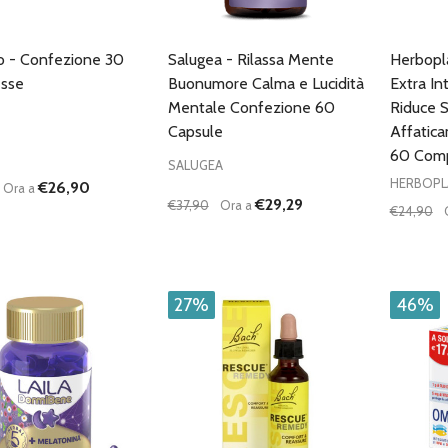
o - Confezione 30
Salugea - Rilassa Mente
Herbopl
sse
Buonumore Calma e Lucidità
Extra In
Mentale Confezione 60
Riduce 
Capsule
Affatic
60 Com
SALUGEA
HERBOPL
€26,90
Ora a
€29,29
€37,90
Ora a
€24,90
à:
Quantità:
Quantità
UISCI QUANTITÀ DI UNDEFINED
AUMENTA QUANTITÀ DI UNDEFINED
DIMINUISCI QUANTITÀ DI UNDEFINE
AUMENTA QUANTITÀ DI UNDE
DIMIN
AGGIUNGI AL
AGGIUNGI AL
CARRELLO
CARRELLO
27%
46%