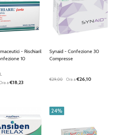
maceutici - Rischiaril
Synaid - Confezione 30
onfezione 10
Compresse
L
€26,10
€29,00
Ora a
€18,23
Ora a
:
Quantità:
D
FINED
UISCI QUANTITÀ DI UNDEFINED
AUMENTA QUANTITÀ DI UNDEFINED
DIMINUISCI QUANTITÀ DI UNDEFINE
AUMENTA QUANTITÀ DI UNDEF
AGGIUNGI AL
AGGIUNGI AL
CARRELLO
CARRELLO
24%