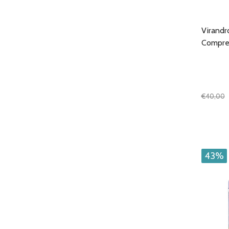
Virandr
Compre
€40,00
Quantit
DIMIN
43%