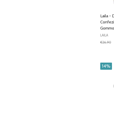
Laila -
Confezi
Gommo
LAILA
€26,90
Quantit
DIMIN
14%