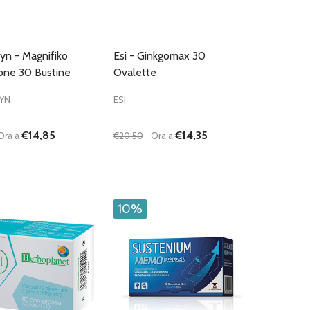
n - Magnifiko
Esi - Ginkgomax 30
one 30 Bustine
Ovalette
YN
ESI
€14,85
€14,35
Ora a
€20,50
Ora a
:
Quantità:
D
FINED
UISCI QUANTITÀ DI UNDEFINED
AUMENTA QUANTITÀ DI UNDEFINED
DIMINUISCI QUANTITÀ DI UNDEFINE
AUMENTA QUANTITÀ DI UNDEF
AGGIUNGI AL
AGGIUNGI AL
CARRELLO
CARRELLO
10%