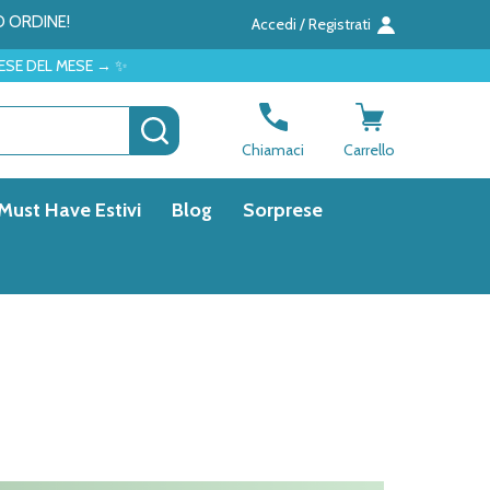
O ORDINE!
Accedi / Registrati
→ ✨
CERCA
Chiamaci
Carrello
Must Have Estivi
Blog
Sorprese