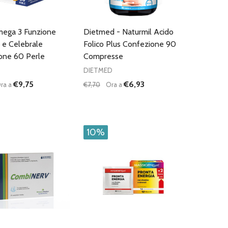
mega 3 Funzione
Dietmed - Naturmil Acido
 e Celebrale
Folico Plus Confezione 90
one 60 Perle
Compresse
DIETMED
€9,75
€6,93
ra a
€7,70
Ora a
:
Quantità:
D
FINED
UISCI QUANTITÀ DI UNDEFINED
AUMENTA QUANTITÀ DI UNDEFINED
DIMINUISCI QUANTITÀ DI UNDEFINE
AUMENTA QUANTITÀ DI UNDEF
AGGIUNGI AL
AGGIUNGI AL
CARRELLO
CARRELLO
10%