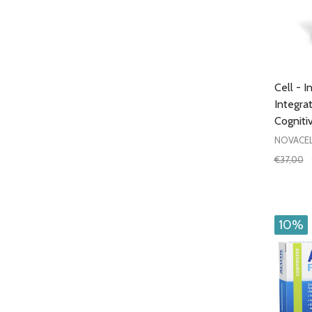
Cell - I
Integra
Cogniti
NOVACEL
€37,00
Quantit
DIMIN
10%