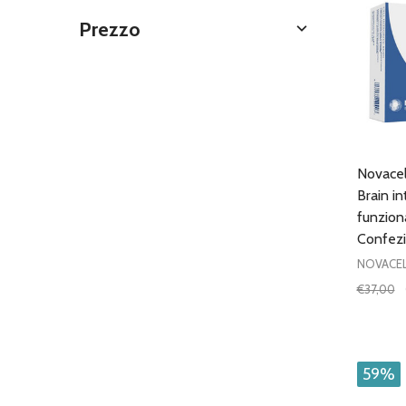
Prezzo
Novacell
Brain in
funziona
Confez
NOVACEL
€37,00
Quantit
DIMIN
59%