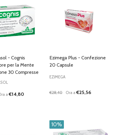
sol - Cognis
Ezimega Plus - Confezione
ore per la Mente
20 Capsule
one 30 Compresse
EZIMEGA
ASOL
€25,56
€28,40
Ora a
€14,80
Ora a
:
Quantità:
D
FINED
UISCI QUANTITÀ DI UNDEFINED
AUMENTA QUANTITÀ DI UNDEFINED
DIMINUISCI QUANTITÀ DI UNDEFINE
AUMENTA QUANTITÀ DI UNDEF
AGGIUNGI AL
AGGIUNGI AL
CARRELLO
CARRELLO
10%