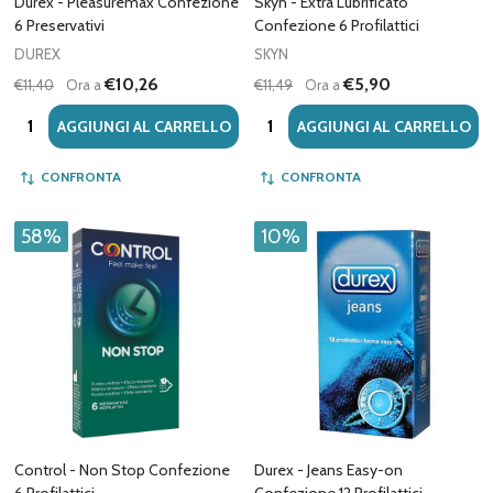
Durex - Pleasuremax Confezione
Skyn - Extra Lubrificato
6 Preservativi
Confezione 6 Profilattici
DUREX
SKYN
€10,26
€5,90
€11,40
Ora a
€11,49
Ora a
Quantità:
Quantità:
AGGIUNGI AL CARRELLO
AGGIUNGI AL CARRELLO
CONFRONTA
CONFRONTA
58%
10%
Control - Non Stop Confezione
Durex - Jeans Easy-on
6 Profilattici
Confezione 12 Profilattici