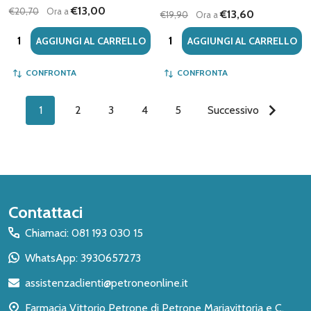
€13,00
€20,70
Ora a
€13,60
€19,90
Ora a
Quantità:
Quantità:
AGGIUNGI AL CARRELLO
AGGIUNGI AL CARRELLO
CONFRONTA
CONFRONTA
1
2
3
4
5
Successivo
Inizio
Contattaci
del
Chiamaci: 081 193 030 15
piè
WhatsApp: 3930657273
di
assistenzaclienti@petroneonline.it
pagina
Farmacia Vittorio Petrone di Petrone Mariavittoria e C.