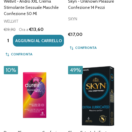
Wellvit - Andro XXL Crema
Skyn - Unknown Pleasure
Stimolante Sessuale Maschile
Confezione 14 Pezzi
Confezione 50 Ml
SKYN
WELLVIT
€13,60
€19,90
Ora a
€17,00
Quantità:
AGGIUNGI AL CARRELLO
CONFRONTA
CONFRONTA
10%
49%