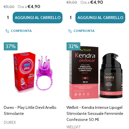
€4,90
€11,00
Ora a
€4,90
€11,00
Ora a
Quantità:
Quantità:
AGGIUNGI AL CARRELLO
AGGIUNGI AL CARRELLO
CONFRONTA
CONFRONTA
37%
32%
Durex - Play Little Devil Anello
Wellvit - Kendra Intense Lipogel
Stimolante
Stimolante Sessuale Femminile
Confezione 50 Ml
DUREX
WELLVIT