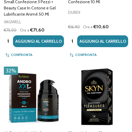
Small Confezione 3 Pezzi +
Confezione 10 Ml
Beauty Case In Cotone e Gel
DUREX
Lubrificante Animé 50 Ml
VAGIWELL
€10,60
€16,90
Ora a
€71,60
€75,00
Ora a
Quantità:
Quantità:
AGGIUNGI AL CARRELLO
AGGIUNGI AL CARRELLO
CONFRONTA
CONFRONTA
32%