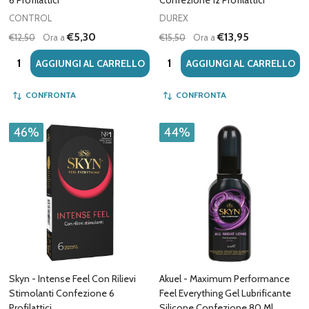
CONTROL
DUREX
€5,30
€13,95
€12,50
Ora a
€15,50
Ora a
Quantità:
Quantità:
AGGIUNGI AL CARRELLO
AGGIUNGI AL CARRELLO
CONFRONTA
CONFRONTA
46%
44%
Skyn - Intense Feel Con Rilievi
Akuel - Maximum Performance
Stimolanti Confezione 6
Feel Everything Gel Lubrificante
Profilattici
Silicone Confezione 80 Ml