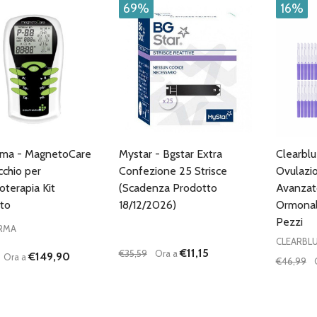
69%
16%
rma - MagnetoCare
Mystar - Bgstar Extra
Clearblu
chio per
Confezione 25 Strisce
Ovulazio
terapia Kit
(Scadenza Prodotto
Avanzat
to
18/12/2026)
Ormonal
Pezzi
RMA
CLEARBL
€11,15
€35,59
Ora a
€149,90
Ora a
€46,99
à:
Quantità:
Quantità
UISCI QUANTITÀ DI UNDEFINED
AUMENTA QUANTITÀ DI UNDEFINED
DIMINUISCI QUANTITÀ DI UNDEFINE
AUMENTA QUANTITÀ DI UNDE
DIMIN
AGGIUNGI AL
AGGIUNGI AL
CARRELLO
CARRELLO