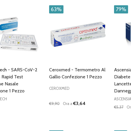
63%
79%
tech - SARS-CoV-2
Ceroxmed - Termometro Al
Ascensia
 Rapid Test
Gallio Confezione 1 Pezzo
Diabete
e Nasale
Lancett
CEROXMED
one 1 Pezzo
Dannegg
TECH
ASCENSI
€3,64
€9,90
Ora a
€5,37
Or
Quantità:
Quantità
DIMINUISCI QUANTITÀ DI UNDEFINE
AUMENTA QUANTITÀ DI UNDE
DIMIN
AGGIUNGI AL
CARRELLO