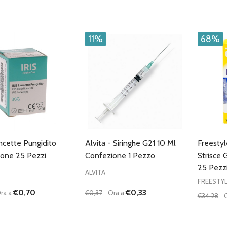
à:
Quantità:
Quantità
UISCI QUANTITÀ DI UNDEFINED
AUMENTA QUANTITÀ DI UNDEFINED
DIMINUISCI QUANTITÀ DI UNDEFINE
AUMENTA QUANTITÀ DI UNDE
DIMIN
AGGIUNGI AL
AGGIUNGI AL
CARRELLO
CARRELLO
11%
68%
ancette Pungidito
Alvita - Siringhe G21 10 Ml
Freestyl
one 25 Pezzi
Confezione 1 Pezzo
Strisce 
25 Pezz
ALVITA
FREESTY
€0,70
€0,33
ra a
€0,37
Ora a
€34,28
à:
Quantità:
Quantità
UISCI QUANTITÀ DI UNDEFINED
AUMENTA QUANTITÀ DI UNDEFINED
DIMINUISCI QUANTITÀ DI UNDEFINE
AUMENTA QUANTITÀ DI UNDE
DIMIN
AGGIUNGI AL
AGGIUNGI AL
CARRELLO
CARRELLO