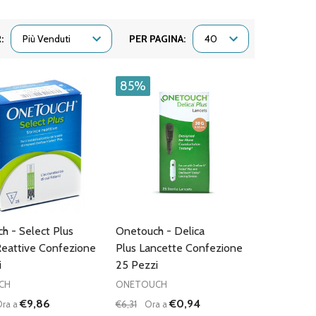
:
PER PAGINA:
85%
h - Select Plus
Onetouch - Delica
Reattive Confezione
Plus Lancette Confezione
i
25 Pezzi
CH
ONETOUCH
€9,86
€0,94
ra a
€6,31
Ora a