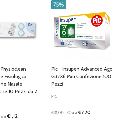
75%
 Physioclean
Pic - Insupen Advanced Ago
e Fisiologica
G32X6 Mm Confezione 100
one Nasale
Pezzi
one 10 Pezzi da 2
PIC
€7,70
€31,00
Ora a
€1,12
ra a
:
Quantità:
D
FINED
UISCI QUANTITÀ DI UNDEFINED
AUMENTA QUANTITÀ DI UNDEFINED
DIMINUISCI QUANTITÀ DI UNDEFINE
AUMENTA QUANTITÀ DI UNDEF
AGGIUNGI AL
AGGIUNGI AL
CARRELLO
CARRELLO