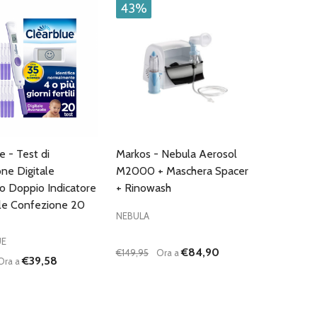
43%
e - Test di
Markos - Nebula Aerosol
ne Digitale
M2000 + Maschera Spacer
o Doppio Indicatore
+ Rinowash
e Confezione 20
NEBULA
UE
€84,90
€149,95
Ora a
€39,58
Ora a
:
Quantità:
D
FINED
UISCI QUANTITÀ DI UNDEFINED
AUMENTA QUANTITÀ DI UNDEFINED
DIMINUISCI QUANTITÀ DI UNDEFINE
AUMENTA QUANTITÀ DI UNDEF
AGGIUNGI AL
AGGIUNGI AL
CARRELLO
CARRELLO