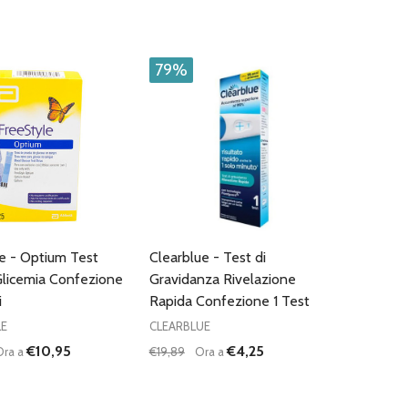
:
Quantità:
D
FINED
UISCI QUANTITÀ DI UNDEFINED
AUMENTA QUANTITÀ DI UNDEFINED
DIMINUISCI QUANTITÀ DI UNDEFINE
AUMENTA QUANTITÀ DI UNDEF
AGGIUNGI AL
AGGIUNGI AL
CARRELLO
CARRELLO
79%
e - Optium Test
Clearblue - Test di
Glicemia Confezione
Gravidanza Rivelazione
i
Rapida Confezione 1 Test
LE
CLEARBLUE
€10,95
€4,25
Ora a
€19,89
Ora a
:
Quantità:
D
FINED
UISCI QUANTITÀ DI UNDEFINED
AUMENTA QUANTITÀ DI UNDEFINED
DIMINUISCI QUANTITÀ DI UNDEFINE
AUMENTA QUANTITÀ DI UNDEF
AGGIUNGI AL
AGGIUNGI AL
CARRELLO
CARRELLO