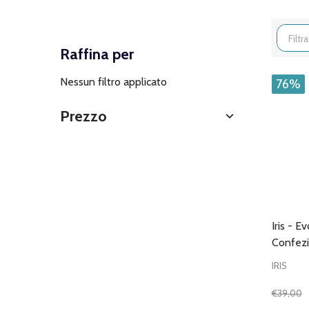
Filtra
Raffina per
per
Nessun filtro applicato
76%
Prezzo
Iris - E
Confezi
IRIS
€39,00