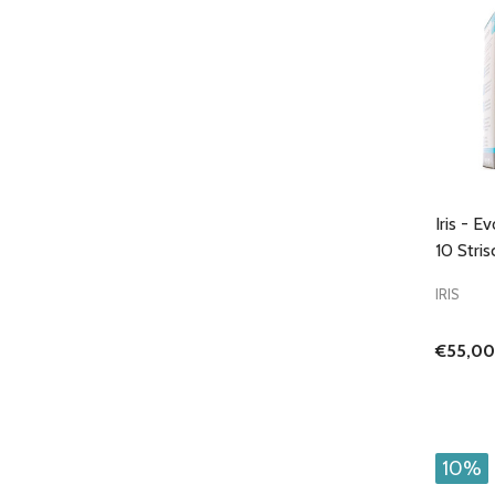
Iris - E
10 Stri
IRIS
€55,00
10%