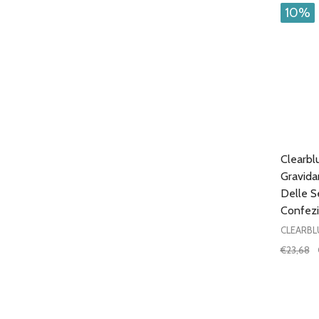
10%
Clearbl
Gravida
Delle S
Confezi
CLEARBL
€23,68
Quantit
DIMIN