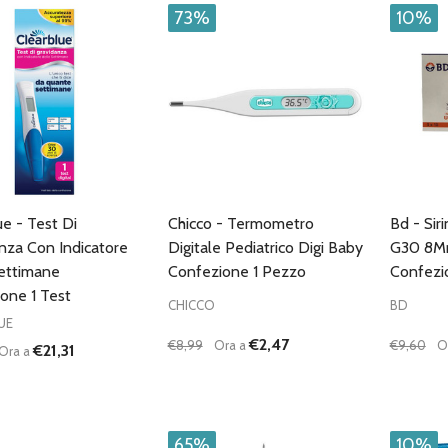
73%
10%
ue - Test Di
Chicco - Termometro
Bd - Sir
nza Con Indicatore
Digitale Pediatrico Digi Baby
G30 8Mm
ettimane
Confezione 1 Pezzo
Confezi
one 1 Test
CHICCO
BD
UE
€2,47
€8,99
Ora a
€9,60
O
€21,31
Ora a
à:
Quantità:
Quantità
UISCI QUANTITÀ DI UNDEFINED
AUMENTA QUANTITÀ DI UNDEFINED
DIMINUISCI QUANTITÀ DI UNDEFINE
AUMENTA QUANTITÀ DI UNDE
DIMIN
AGGIUNGI AL
AGGIUNGI AL
CARRELLO
CARRELLO
65%
10%