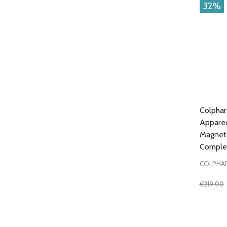
32%
Colpha
Apparec
Magneto
Comple
COLPHA
€219,00
Quantit
DIMIN