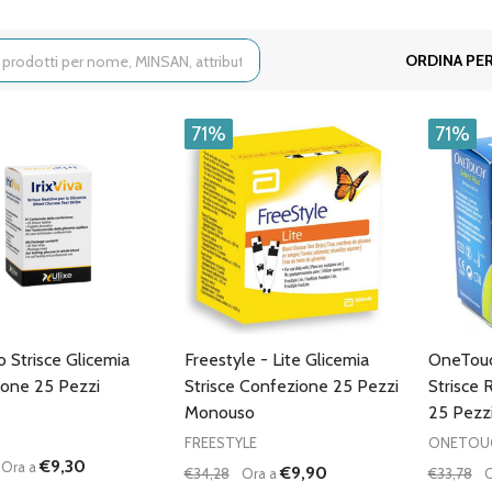
ORDINA PER
71%
71%
vo Strisce Glicemia
Freestyle - Lite Glicemia
OneTouc
one 25 Pezzi
Strisce Confezione 25 Pezzi
Strisce 
Monouso
25 Pezz
FREESTYLE
ONETOU
€9,30
Ora a
€9,90
€34,28
Ora a
€33,78
O