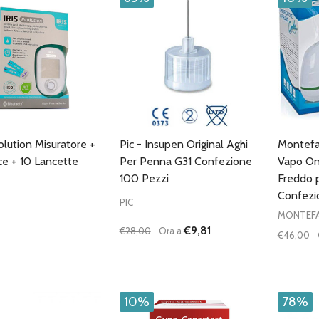
volution Misuratore +
Pic - Insupen Original Aghi
Montefa
sce + 10 Lancette
Per Penna G31 Confezione
Vapo On
100 Pezzi
Freddo 
Confezi
PIC
MONTEF
€9,81
€28,00
Ora a
€46,00
Quantità:
DIMINUISCI QUANTITÀ DI UNDEFINE
AUMENTA QUANTITÀ DI UNDE
AGGIUNGI AL
CARRELLO
10%
78%