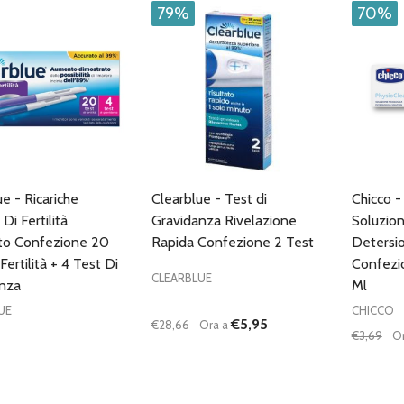
79%
70%
e - Ricariche
Clearblue - Test di
Chicco -
Di Fertilità
Gravidanza Rivelazione
Soluzion
to Confezione 20
Rapida Confezione 2 Test
Detersi
Fertilità + 4 Test Di
Confezi
CLEARBLUE
nza
Ml
UE
CHICCO
€5,95
€28,66
Ora a
€3,69
O
à:
Quantità:
Quantità
UISCI QUANTITÀ DI UNDEFINED
AUMENTA QUANTITÀ DI UNDEFINED
DIMINUISCI QUANTITÀ DI UNDEFINE
AUMENTA QUANTITÀ DI UNDE
DIMIN
AGGIUNGI AL
AGGIUNGI AL
CARRELLO
CARRELLO