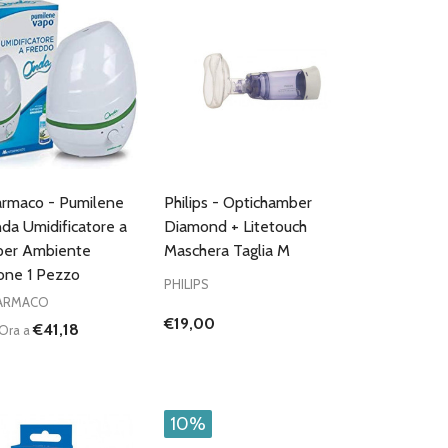
rmaco - Pumilene
Philips - Optichamber
da Umidificatore a
Diamond + Litetouch
per Ambiente
Maschera Taglia M
one 1 Pezzo
PHILIPS
ARMACO
€19,00
€41,18
Ora a
D
FINED
10%