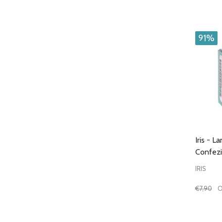
Quantit
DIMIN
91%
Iris - L
Confezi
IRIS
€7,90
O
Quantit
DIMIN