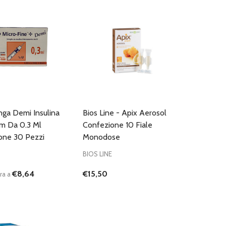
inga Demi Insulina
Bios Line - Apix Aerosol
 Da 0.3 Ml
Confezione 10 Fiale
one 30 Pezzi
Monodose
BIOS LINE
€8,64
€15,50
ra a
:
D
FINED
UISCI QUANTITÀ DI UNDEFINED
AUMENTA QUANTITÀ DI UNDEFINED
AGGIUNGI AL
CARRELLO