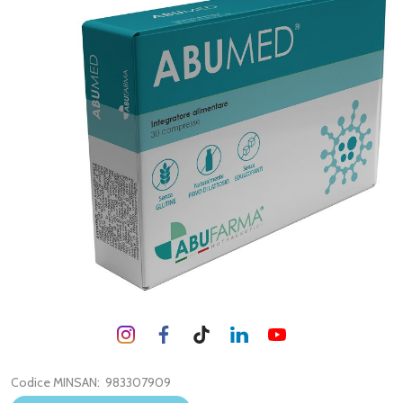
Codice MINSAN:
983307909