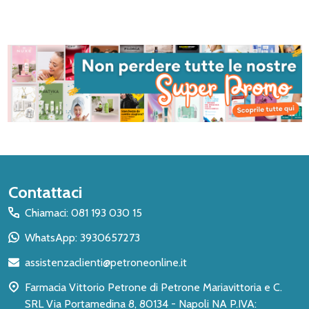
Inizio
Contattaci
del
Chiamaci: 081 193 030 15
piè
WhatsApp: 3930657273
di
assistenzaclienti@petroneonline.it
pagina
Farmacia Vittorio Petrone di Petrone Mariavittoria e C.
SRL Via Portamedina 8, 80134 - Napoli NA P.IVA: