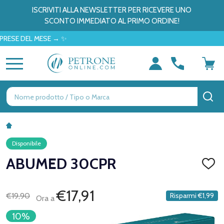
ISCRIVITI ALLA NEWSLETTER PER RICEVERE UNO
SCONTO IMMEDIATO AL PRIMO ORDINE!
DEL MESE → ✨
MENU
Ricerca
CE
Disponibile
ABUMED 30CPR
AGGI
ALLA
LISTA
DEI
€17,91
€19,90
Risparmi
€1,99
Ora a
DESID
10%