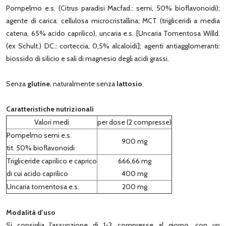
Pompelmo e.s. (Citrus paradisi Macfad.: semi, 50% bioflavonoidi);
agente di carica: cellulosa microcristallina; MCT (trigliceridi a media
catena, 65% acido caprilico), uncaria e.s. [Uncaria Tomentosa Willd.
(ex Schult.) DC.: corteccia, 0,5% alcaloidi]; agenti antiagglomeranti:
biossido di silicio e sali di magnesio degli acidi grassi.
Senza
glutine
, naturalmente senza
lattosio
.
Caratteristiche nutrizionali
Valori medi
per dose (2 compresse)
Pompelmo semi e.s.
900 mg
tit. 50% bioflavonoidi
Trigliceride caprilico e caprico
666,66 mg
di cui acido caprilico
400 mg
Uncaria tomentosa e.s.
200 mg
Modalità d'uso
Si consiglia l’assunzione di 1-2 compresse al giorno, con un