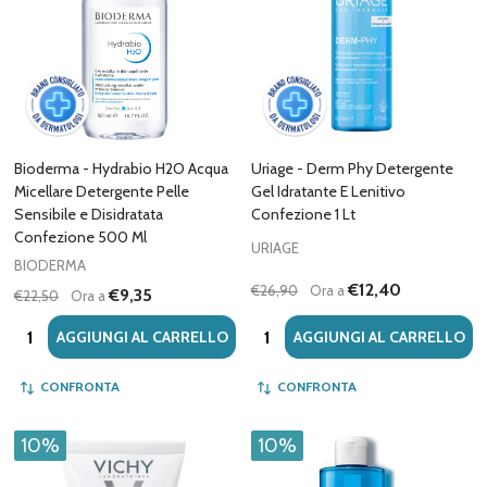
Bioderma - Hydrabio H2O Acqua
Uriage - Derm Phy Detergente
Micellare Detergente Pelle
Gel Idratante E Lenitivo
Sensibile e Disidratata
Confezione 1 Lt
Confezione 500 Ml
URIAGE
BIODERMA
€12,40
€26,90
Ora a
€9,35
€22,50
Ora a
Quantità:
Quantità:
AGGIUNGI AL CARRELLO
AGGIUNGI AL CARRELLO
CONFRONTA
CONFRONTA
10%
10%