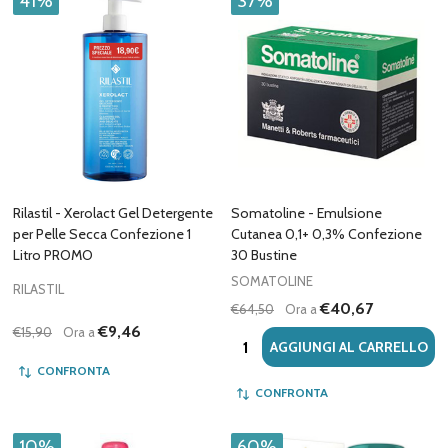
41%
37%
Rilastil - Xerolact Gel Detergente
Somatoline - Emulsione
per Pelle Secca Confezione 1
Cutanea 0,1+ 0,3% Confezione
Litro PROMO
30 Bustine
SOMATOLINE
RILASTIL
€40,67
€64,50
Ora a
€9,46
€15,90
Ora a
Quantità:
AGGIUNGI AL CARRELLO
CONFRONTA
CONFRONTA
10%
60%