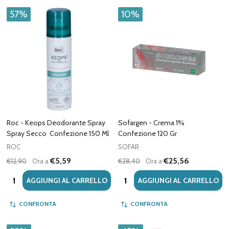
57%
10%
Roc - Keops Deodorante Spray
Sofargen - Crema 1%
Spray Secco Confezione 150 Ml
Confezione 120 Gr
ROC
SOFAR
€5,59
€25,56
€12,90
Ora a
€28,40
Ora a
Quantità:
Quantità:
AGGIUNGI AL CARRELLO
AGGIUNGI AL CARRELLO
CONFRONTA
CONFRONTA