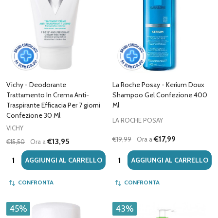
Vichy - Deodorante
La Roche Posay - Kerium Doux
Trattamento In Crema Anti-
Shampoo Gel Confezione 400
Traspirante Efficacia Per 7 giorni
Ml
Confezione 30 Ml
LA ROCHE POSAY
VICHY
€17,99
€19,99
Ora a
€13,95
€15,50
Ora a
Quantità:
Quantità:
AGGIUNGI AL CARRELLO
AGGIUNGI AL CARRELLO
CONFRONTA
CONFRONTA
45%
43%