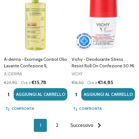
A-derma - Exomega Control Olio
Vichy - Deodorante Stress
Lavante Confezione 1L
Resist Roll On Confezione 50 Ml
A-DERMA
VICHY
€15,78
€14,85
€24,90
Ora a
€16,50
Ora a
Quantità:
Quantità:
AGGIUNGI AL CARRELLO
AGGIUNGI AL CARRELLO
CONFRONTA
CONFRONTA
1
2
Successivo