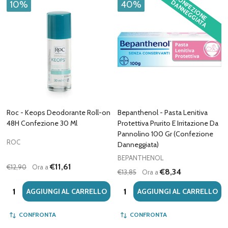
C
O
F
E
Z
IO
N
E
A
N
N
E
G
G
IA
T
A
N
D
10%
40%
Roc - Keops Deodorante Roll-on
Bepanthenol - Pasta Lenitiva
48H Confezione 30 Ml
Protettiva Prurito E Irritazione Da
Pannolino 100 Gr (Confezione
ROC
Danneggiata)
BEPANTHENOL
€11,61
€12,90
Ora a
€8,34
€13,85
Ora a
Quantità:
Quantità:
AGGIUNGI AL CARRELLO
AGGIUNGI AL CARRELLO
CONFRONTA
CONFRONTA