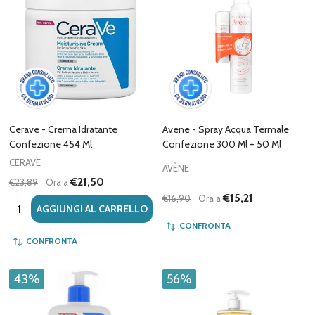
Cerave - Crema Idratante
Avene - Spray Acqua Termale
Confezione 454 Ml
Confezione 300 Ml + 50 Ml
CERAVE
AVÈNE
€21,50
€23,89
Ora a
€15,21
€16,90
Ora a
Quantità:
AGGIUNGI AL CARRELLO
CONFRONTA
CONFRONTA
43%
56%