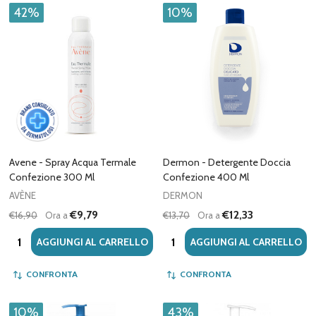
42%
10%
Avene - Spray Acqua Termale
Dermon - Detergente Doccia
Confezione 300 Ml
Confezione 400 Ml
AVÈNE
DERMON
€9,79
€12,33
€16,90
Ora a
€13,70
Ora a
Quantità:
Quantità:
AGGIUNGI AL CARRELLO
AGGIUNGI AL CARRELLO
CONFRONTA
CONFRONTA
10%
43%