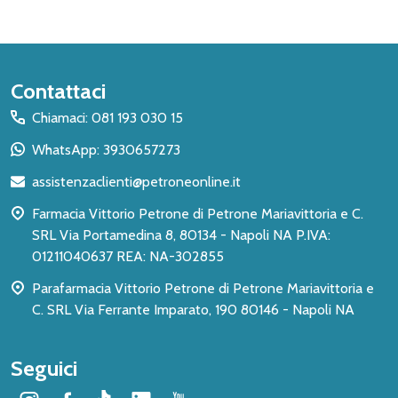
Inizio
Contattaci
del
Chiamaci: 081 193 030 15
piè
WhatsApp: 3930657273
di
assistenzaclienti@petroneonline.it
pagina
Farmacia Vittorio Petrone di Petrone Mariavittoria e C.
SRL Via Portamedina 8, 80134 - Napoli NA P.IVA:
01211040637 REA: NA-302855
Parafarmacia Vittorio Petrone di Petrone Mariavittoria e
C. SRL Via Ferrante Imparato, 190 80146 - Napoli NA
Seguici