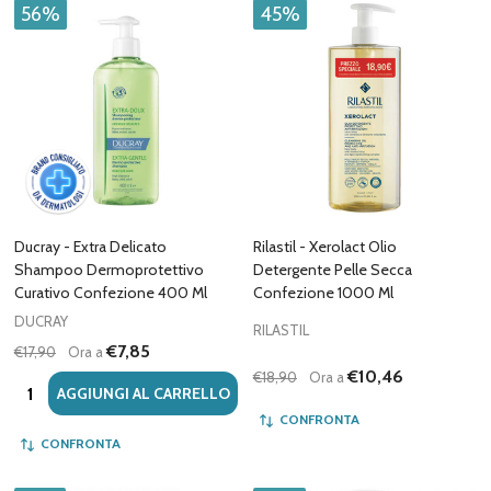
56%
45%
Ducray - Extra Delicato
Rilastil - Xerolact Olio
Shampoo Dermoprotettivo
Detergente Pelle Secca
Curativo Confezione 400 Ml
Confezione 1000 Ml
DUCRAY
RILASTIL
€7,85
€17,90
Ora a
€10,46
€18,90
Ora a
Quantità:
AGGIUNGI AL CARRELLO
CONFRONTA
CONFRONTA