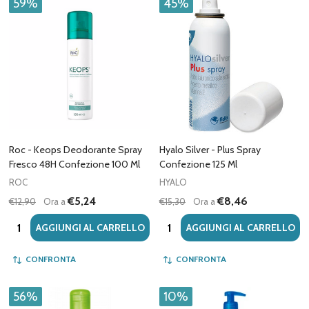
59%
45%
Roc - Keops Deodorante Spray
Hyalo Silver - Plus Spray
Fresco 48H Confezione 100 Ml
Confezione 125 Ml
ROC
HYALO
€5,24
€8,46
€12,90
Ora a
€15,30
Ora a
Quantità:
Quantità:
AGGIUNGI AL CARRELLO
AGGIUNGI AL CARRELLO
CONFRONTA
CONFRONTA
56%
10%