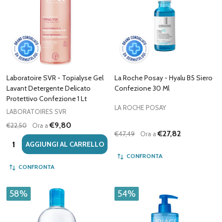
Laboratoire SVR - Topialyse Gel
La Roche Posay - Hyalu B5 Siero
Lavant Detergente Delicato
Confezione 30 Ml
Protettivo Confezione 1 Lt
LA ROCHE POSAY
LABORATOIRES SVR
€9,80
€22,50
Ora a
€27,82
€47,49
Ora a
Quantità:
AGGIUNGI AL CARRELLO
CONFRONTA
CONFRONTA
58%
54%