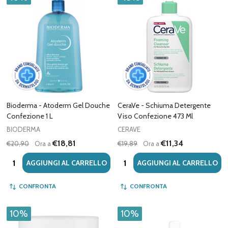
Bioderma - Atoderm Gel Douche
CeraVe - Schiuma Detergente
Confezione 1 L
Viso Confezione 473 Ml
BIODERMA
CERAVE
€18,81
€11,34
€20,90
Ora a
€19,89
Ora a
Quantità:
Quantità:
AGGIUNGI AL CARRELLO
AGGIUNGI AL CARRELLO
CONFRONTA
CONFRONTA
10%
10%