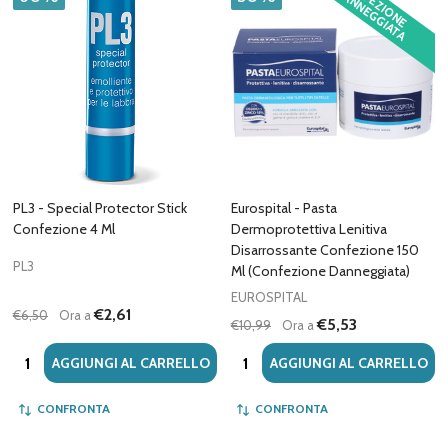
C
O
F
E
Z
IO
N
E
A
N
N
E
G
G
IA
T
A
N
D
PL3 - Special Protector Stick
Eurospital - Pasta
Confezione 4 Ml
Dermoprotettiva Lenitiva
Disarrossante Confezione 150
PL3
Ml (Confezione Danneggiata)
EUROSPITAL
€2,61
€6,50
Ora a
€5,53
€10,99
Ora a
Quantità:
Quantità:
AGGIUNGI AL CARRELLO
AGGIUNGI AL CARRELLO
CONFRONTA
CONFRONTA