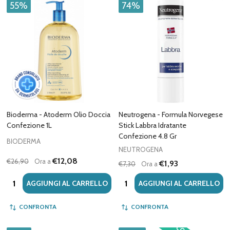
55%
74%
Bioderma - Atoderm Olio Doccia
Neutrogena - Formula Norvegese
Confezione 1L
Stick Labbra Idratante
Confezione 4.8 Gr
BIODERMA
NEUTROGENA
€12,08
€26,90
Ora a
€1,93
€7,30
Ora a
Quantità:
Quantità:
AGGIUNGI AL CARRELLO
AGGIUNGI AL CARRELLO
CONFRONTA
CONFRONTA