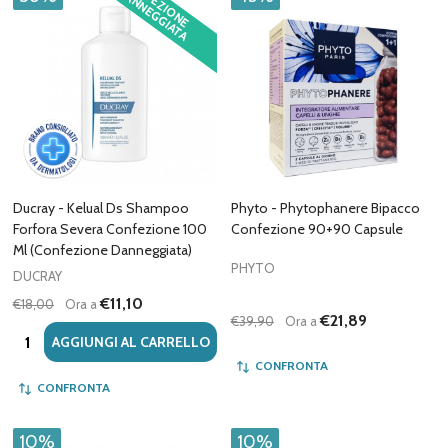
C
O
F
E
Z
IO
N
E
A
N
N
E
G
G
IA
T
A
N
D
Ducray - Kelual Ds Shampoo
Phyto - Phytophanere Bipacco
Forfora Severa Confezione 100
Confezione 90+90 Capsule
Ml (Confezione Danneggiata)
PHYTO
DUCRAY
€11,10
€18,00
Ora a
€21,89
€39,90
Ora a
Quantità:
AGGIUNGI AL CARRELLO
CONFRONTA
CONFRONTA
10%
10%