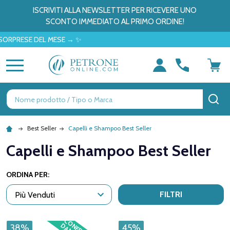
ISCRIVITI ALLA NEWSLETTER PER RICEVERE UNO
SCONTO IMMEDIATO AL PRIMO ORDINE!
RPRESE DEL MESE → ✨
MENU
Ricerca
CE
Best Seller
Capelli e Shampoo Best Seller
Capelli e Shampoo Best Seller
ORDINA PER:
FILTRI
38%
45%