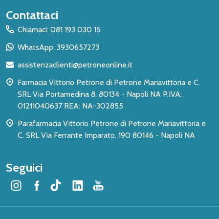
Inizio
Contattaci
del
Chiamaci: 081 193 030 15
piè
WhatsApp: 3930657273
di
assistenzaclienti@petroneonline.it
pagina
Farmacia Vittorio Petrone di Petrone Mariavittoria e C.
SRL Via Portamedina 8, 80134 - Napoli NA P.IVA:
01211040637 REA: NA-302855
Parafarmacia Vittorio Petrone di Petrone Mariavittoria e
C. SRL Via Ferrante Imparato, 190 80146 - Napoli NA
Seguici