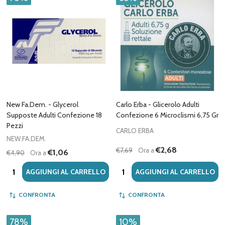
New Fa.Dem. - Glycerol
Carlo Erba - Glicerolo Adulti
Supposte Adulti Confezione 18
Confezione 6 Microclismi 6,75 Gr
Pezzi
CARLO ERBA
NEW.FA.DEM.
€2,68
€7,69
Ora a
€1,06
€4,90
Ora a
Quantità:
Quantità:
AGGIUNGI AL CARRELLO
AGGIUNGI AL CARRELLO
CONFRONTA
CONFRONTA
78%
10%