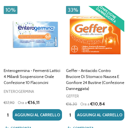
C
O
F
E
Z
IO
N
E
A
N
N
E
G
G
IA
T
A
N
D
10%
33%
Enterogermina - Fermenti Lattici
Geffer - Antiacido Contro
4 Miliardi Sospensione Orale
Bruciore Di Stomaco Nausea E
Confezione 10 Flaconcini
Gonfiore 24 Bustine (Confezione
Danneggiata)
ENTEROGERMINA
GEFFER
€16,11
€17,90
Ora a
€10,84
€16,30
Ora a
Quantità:
Quantità:
AGGIUNGI AL CARRELLO
AGGIUNGI AL CARRELLO
CONFRONTA
CONFRONTA