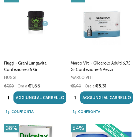
Fiuggi - Grani Lungavita
Marco Viti - Glicerolo Adulti 6,75
Confezione 35 Gr
Gr Confezione 6 Pezzi
FIUGGI
MARCO VITI
€1,66
€5,31
€7,50
Ora a
€5,90
Ora a
Quantità:
Quantità:
AGGIUNGI AL CARRELLO
AGGIUNGI AL CARRELLO
CONFRONTA
CONFRONTA
C
O
F
E
Z
IO
N
E
A
N
N
E
G
G
IA
T
A
N
D
38%
64%