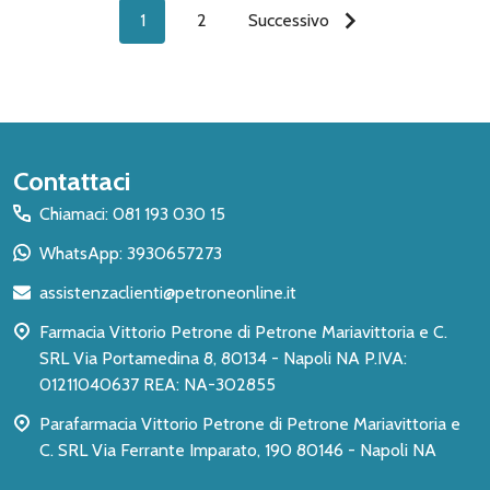
1
2
Successivo
Inizio
Contattaci
del
Chiamaci: 081 193 030 15
piè
WhatsApp: 3930657273
di
assistenzaclienti@petroneonline.it
pagina
Farmacia Vittorio Petrone di Petrone Mariavittoria e C.
SRL Via Portamedina 8, 80134 - Napoli NA P.IVA:
01211040637 REA: NA-302855
Parafarmacia Vittorio Petrone di Petrone Mariavittoria e
C. SRL Via Ferrante Imparato, 190 80146 - Napoli NA