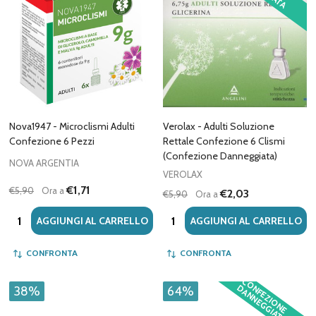
Nova1947 - Microclismi Adulti
Verolax - Adulti Soluzione
Confezione 6 Pezzi
Rettale Confezione 6 Clismi
(Confezione Danneggiata)
NOVA ARGENTIA
VEROLAX
€1,71
€5,90
Ora a
€2,03
€5,90
Ora a
Quantità:
Quantità:
AGGIUNGI AL CARRELLO
AGGIUNGI AL CARRELLO
CONFRONTA
CONFRONTA
C
O
F
E
Z
IO
N
E
A
N
N
E
G
G
IA
T
A
N
D
38%
64%