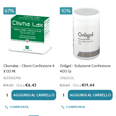
67%
10%
Clismalax - Clismi Confezione 4
Onligol - Soluzione Confezione
X 133 Ml
400 Gr
ALFASIGMA
ONLIGOL
€6,43
€19,44
€19,30
Ora a
€21,60
Ora a
Quantità:
Quantità:
AGGIUNGI AL CARRELLO
AGGIUNGI AL CARRELLO
CONFRONTA
CONFRONTA