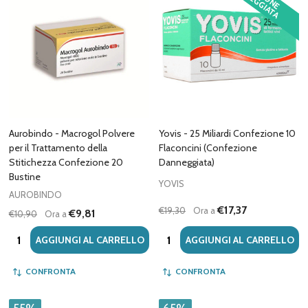
N
D
Aurobindo - Macrogol Polvere
Yovis - 25 Miliardi Confezione 10
per il Trattamento della
Flaconcini (Confezione
Stitichezza Confezione 20
Danneggiata)
Bustine
YOVIS
AUROBINDO
€17,37
€19,30
Ora a
€9,81
€10,90
Ora a
Quantità:
Quantità:
AGGIUNGI AL CARRELLO
AGGIUNGI AL CARRELLO
CONFRONTA
CONFRONTA