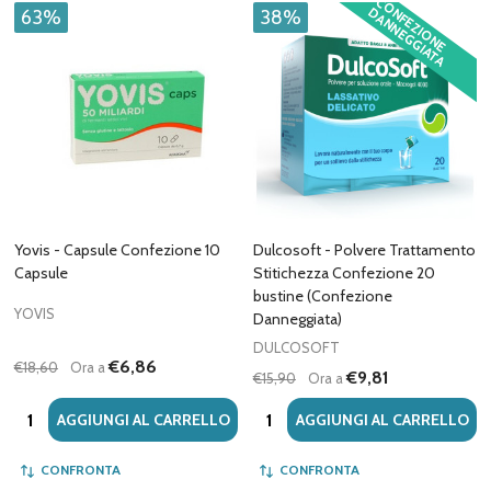
C
O
F
E
Z
IO
N
E
A
N
N
E
G
G
IA
T
A
N
D
63%
38%
Yovis - Capsule Confezione 10
Dulcosoft - Polvere Trattamento
Capsule
Stitichezza Confezione 20
bustine (Confezione
YOVIS
Danneggiata)
DULCOSOFT
€6,86
€18,60
Ora a
€9,81
€15,90
Ora a
Quantità:
Quantità:
AGGIUNGI AL CARRELLO
AGGIUNGI AL CARRELLO
CONFRONTA
CONFRONTA