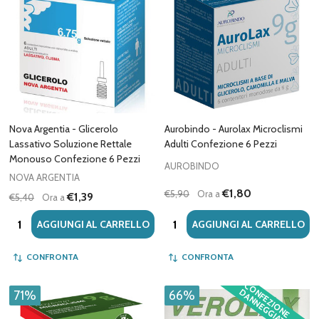
Nova Argentia - Glicerolo
Aurobindo - Aurolax Microclismi
Lassativo Soluzione Rettale
Adulti Confezione 6 Pezzi
Monouso Confezione 6 Pezzi
AUROBINDO
NOVA ARGENTIA
€1,80
€5,90
Ora a
€1,39
€5,40
Ora a
Quantità:
Quantità:
AGGIUNGI AL CARRELLO
AGGIUNGI AL CARRELLO
CONFRONTA
CONFRONTA
C
O
F
E
Z
IO
N
E
A
N
N
E
G
G
IA
T
A
N
D
71%
66%