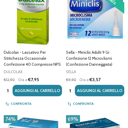
Dulcolax - Lassativo Per
Sella - Miniclis Adulti 9 Gr
Stitichezza Occasionale
Confezione 12 Microclismi
Confezione 40 Compresse NPS
(Confezione Danneggiata)
DULCOLAX
SELLA
€7,95
€3,57
€12,90
Ora a
€9,90
Ora a
Quantità:
Quantità:
AGGIUNGI AL CARRELLO
AGGIUNGI AL CARRELLO
CONFRONTA
CONFRONTA
74%
69%