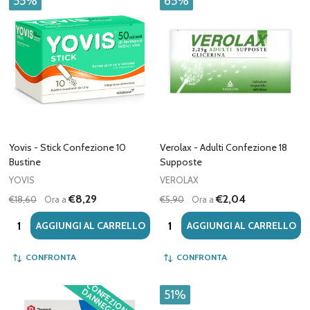
55%
65%
Yovis - Stick Confezione 10
Verolax - Adulti Confezione 18
Bustine
Supposte
YOVIS
VEROLAX
€8,29
€2,04
€18,60
Ora a
€5,90
Ora a
Quantità:
Quantità:
AGGIUNGI AL CARRELLO
AGGIUNGI AL CARRELLO
CONFRONTA
CONFRONTA
C
O
F
E
Z
IO
N
E
A
N
N
E
G
G
IA
T
A
N
D
51%