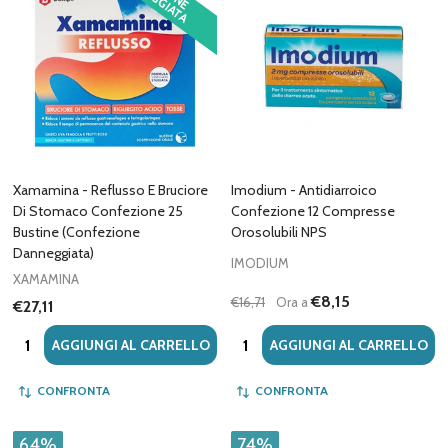
Xamamina - Reflusso E Bruciore
Imodium - Antidiarroico
Di Stomaco Confezione 25
Confezione 12 Compresse
Bustine (Confezione
Orosolubili NPS
Danneggiata)
IMODIUM
XAMAMINA
€8,15
€16,71
Ora a
€27,11
Quantità:
Quantità:
AGGIUNGI AL CARRELLO
AGGIUNGI AL CARRELLO
CONFRONTA
CONFRONTA
64%
74%