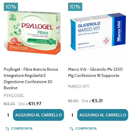
10%
10%
Psyllogel - Fibra Arancia Rossa
Marco Viti - Glicerolo Mv 2250
Integratore Regolarità E
Mg Confezione 18 Supposte
Digestione Confezione 20
MARCO VITI
Bustine
PSYLLOGEL
€5,31
€5,90
Ora a
€11,97
€13,30
Ora a
Quantità:
Quantità:
AGGIUNGI AL CARRELLO
AGGIUNGI AL CARRELLO
CONFRONTA
CONFRONTA