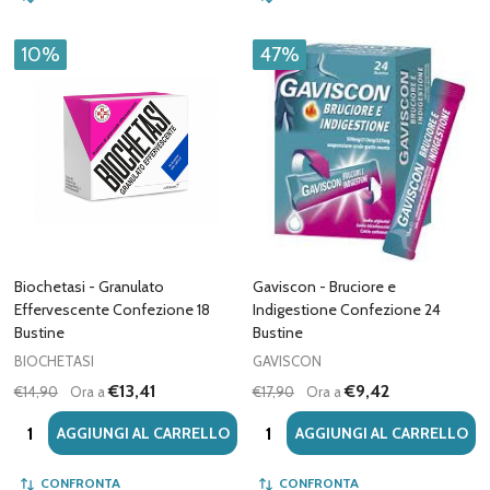
10%
47%
Biochetasi - Granulato
Gaviscon - Bruciore e
Effervescente Confezione 18
Indigestione Confezione 24
Bustine
Bustine
BIOCHETASI
GAVISCON
€13,41
€9,42
€14,90
Ora a
€17,90
Ora a
Quantità:
Quantità:
AGGIUNGI AL CARRELLO
AGGIUNGI AL CARRELLO
CONFRONTA
CONFRONTA