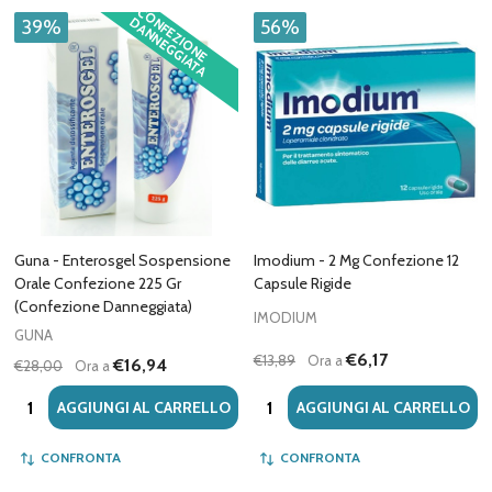
C
O
F
E
Z
IO
N
E
A
N
N
E
G
G
IA
T
A
N
D
39%
56%
Guna - Enterosgel Sospensione
Imodium - 2 Mg Confezione 12
Orale Confezione 225 Gr
Capsule Rigide
(Confezione Danneggiata)
IMODIUM
GUNA
€6,17
€13,89
Ora a
€16,94
€28,00
Ora a
Quantità:
Quantità:
AGGIUNGI AL CARRELLO
AGGIUNGI AL CARRELLO
CONFRONTA
CONFRONTA