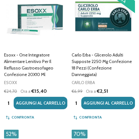
Esoxx - One Integratore
Carlo Erba - Glicerolo Adulti
Alimentare Lenitivo Per Il
Supposte 2250 Mg Confezione
Reflusso Gastroesofageo
18 Pezzi (Confezione
Confezione 20X10 Ml
Danneggiata)
ESOXX
CARLO ERBA
€15,40
€2,51
€24,70
Ora a
€6,99
Ora a
Quantità:
Quantità:
AGGIUNGI AL CARRELLO
AGGIUNGI AL CARRELLO
CONFRONTA
CONFRONTA
52%
70%