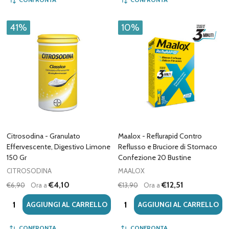
41%
10%
Citrosodina - Granulato
Maalox - Reflurapid Contro
Effervescente, Digestivo Limone
Reflusso e Bruciore di Stomaco
150 Gr
Confezione 20 Bustine
CITROSODINA
MAALOX
€4,10
€12,51
€6,90
Ora a
€13,90
Ora a
Quantità:
Quantità:
AGGIUNGI AL CARRELLO
AGGIUNGI AL CARRELLO
CONFRONTA
CONFRONTA