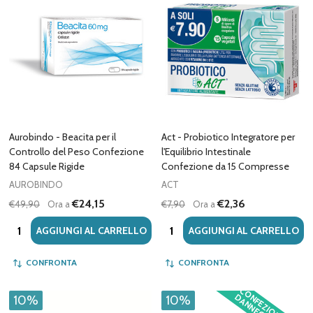
Aurobindo - Beacita per il
Act - Probiotico Integratore per
Controllo del Peso Confezione
l'Equilibrio Intestinale
84 Capsule Rigide
Confezione da 15 Compresse
AUROBINDO
ACT
€24,15
€2,36
€49,90
Ora a
€7,90
Ora a
Quantità:
Quantità:
AGGIUNGI AL CARRELLO
AGGIUNGI AL CARRELLO
CONFRONTA
CONFRONTA
C
O
F
E
Z
IO
N
E
A
N
N
E
G
G
IA
T
A
10%
10%