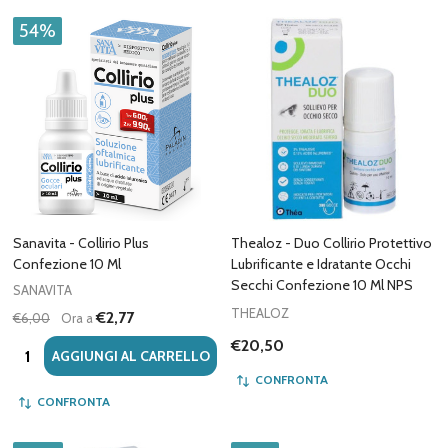
54%
Sanavita - Collirio Plus
Thealoz - Duo Collirio Protettivo
Confezione 10 Ml
Lubrificante e Idratante Occhi
Secchi Confezione 10 Ml NPS
SANAVITA
THEALOZ
€2,77
€6,00
Ora a
€20,50
Quantità:
AGGIUNGI AL CARRELLO
CONFRONTA
CONFRONTA