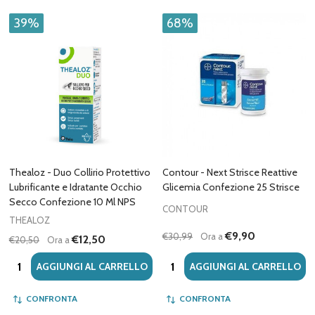
39%
68%
Thealoz - Duo Collirio Protettivo
Contour - Next Strisce Reattive
Lubrificante e Idratante Occhio
Glicemia Confezione 25 Strisce
Secco Confezione 10 Ml NPS
CONTOUR
THEALOZ
€9,90
€30,99
Ora a
€12,50
€20,50
Ora a
Quantità:
Quantità:
AGGIUNGI AL CARRELLO
AGGIUNGI AL CARRELLO
CONFRONTA
CONFRONTA