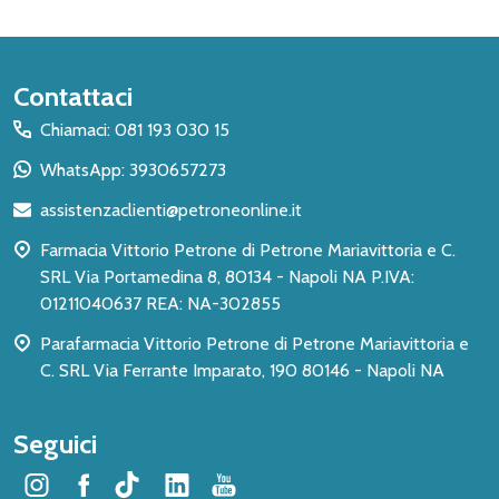
Inizio
Contattaci
del
Chiamaci: 081 193 030 15
piè
WhatsApp: 3930657273
di
assistenzaclienti@petroneonline.it
pagina
Farmacia Vittorio Petrone di Petrone Mariavittoria e C.
SRL Via Portamedina 8, 80134 - Napoli NA P.IVA:
01211040637 REA: NA-302855
Parafarmacia Vittorio Petrone di Petrone Mariavittoria e
C. SRL Via Ferrante Imparato, 190 80146 - Napoli NA
Seguici