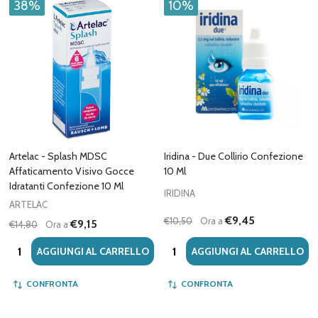
38%
10%
Artelac - Splash MDSC
Iridina - Due Collirio Confezione
Affaticamento Visivo Gocce
10 Ml
Idratanti Confezione 10 Ml
IRIDINA
ARTELAC
€9,45
€10,50
Ora a
€9,15
€14,80
Ora a
Quantità:
Quantità:
AGGIUNGI AL CARRELLO
AGGIUNGI AL CARRELLO
CONFRONTA
CONFRONTA