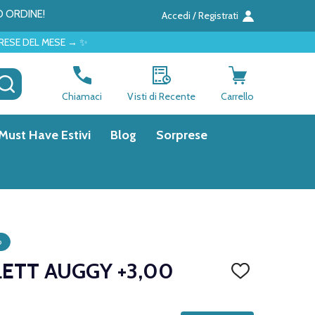
O ORDINE!
Accedi / Registrati
SE → ✨
CERCA
Chiamaci
Visti di Recente
Carrello
Must Have Estivi
Blog
Sorprese
o
LETT AUGGY +3,00
AGGIUNGI
ALLA
LISTA
DEI