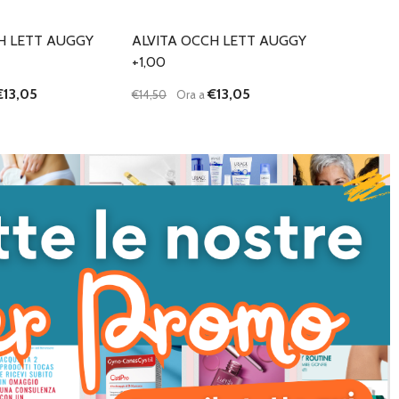
H LETT AUGGY
ALVITA OCCH LETT AUGGY
+1,00
€13,05
€13,05
€14,50
Ora a
Quantità:
I QUANTITÀ DI UNDEFINED
NTA QUANTITÀ DI UNDEFINED
DIMINUISCI QUANTITÀ DI UNDEFINED
AUMENTA QUANTITÀ DI UNDEFI
AGGIUNGI AL
AGGIUNGI AL
CARRELLO
CARRELLO