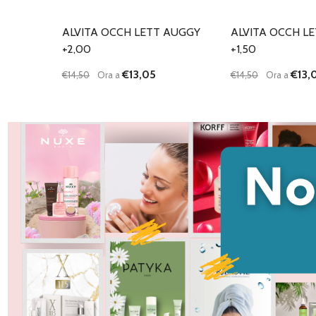
ALVITA OCCH LETT AUGGY
ALVITA OCCH L
+2,00
+1,50
€13,05
€13,
€14,50
Ora a
€14,50
Ora a
Quantità:
Quantità:
DIMINUISCI QUANTITÀ DI UNDEFINED
AUMENTA QUANTITÀ DI UNDEFINED
DIMINUISCI QU
AUMENTA
AGGIUNGI AL
AG
CARRELLO
C