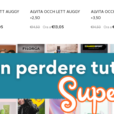
ETT AUGGY
ALVITA OCCH LETT AUGGY
ALVITA OCC
+2,50
+3,50
05
€13,05
€14,50
Ora a
€14,50
Ora a
Quantità:
Quantità:
ANTITÀ DI UNDEFINED
 QUANTITÀ DI UNDEFINED
DIMINUISCI QUANTITÀ DI UNDEFINED
AUMENTA QUANTITÀ DI UNDEFINED
DIMINUISC
AUME
GIUNGI AL
AGGIUNGI AL
ARRELLO
CARRELLO