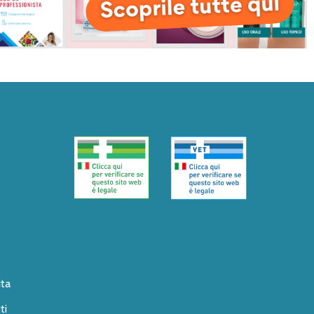
ita
ti