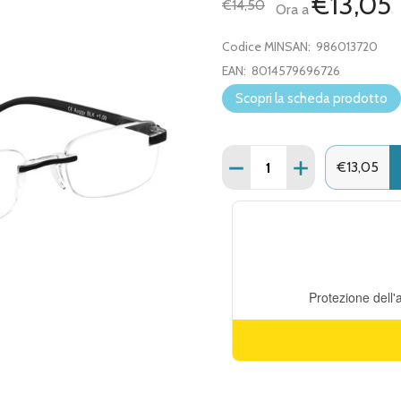
€13,05
€14,50
Ora a
Codice MINSAN:
986013720
EAN:
8014579696726
Scopri la scheda prodotto
Quantità:
DIMINUISCI QUANTITÀ DI
AUMENTA QUANT
€13,05