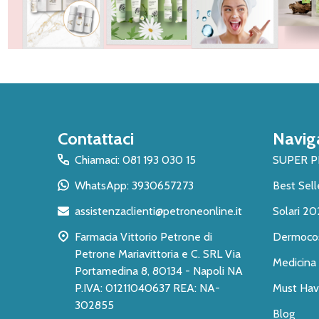
Inizio
Contattaci
Navig
del
piè
Chiamaci: 081 193 030 15
SUPER 
di
WhatsApp: 3930657273
Best Sell
pagina
assistenzaclienti@petroneonline.it
Solari 20
Farmacia Vittorio Petrone di
Dermoco
Petrone Mariavittoria e C. SRL Via
Medicina 
Portamedina 8, 80134 - Napoli NA
P.IVA: 01211040637 REA: NA-
Must Have
302855
Blog