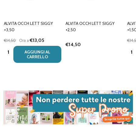
ALVITA OCCH LETT SIGGY
ALVITA OCCH LETT SIGGY
ALV
+3,50
+2,50
+1,5
€13,05
€14,50
Ora a
€14,
€14,50
Quantità:
Quan
AGGIUNGI AL
CARRELLO