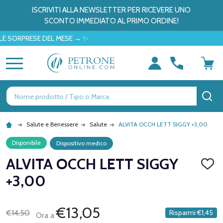
ISCRIVITI ALLA NEWSLETTER PER RICEVERE UNO
SCONTO IMMEDIATO AL PRIMO ORDINE!
ORPRESE DEL MESE → ✨
MENU
Ricerca
CE
Salute e Benessere
Salute
ALVITA OCCH LETT SIGGY +3,00
Disponibile
Dispositivo medico
ALVITA OCCH LETT SIGGY
AGGI
ALLA
+3,00
LISTA
DEI
DESID
€13,05
€14,50
Risparmi
€1,45
Ora a