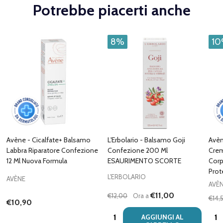
Potrebbe piacerti anche
8%
1
Avène - Cicalfate+ Balsamo
L'Erbolario - Balsamo Goji
Avèn
Labbra Riparatore Confezione
Confezione 200 Ml
Crem
12 Ml Nuova Formula
ESAURIMENTO SCORTE
Corp
Prot
L'ERBOLARIO
AVÈNE
AVÈ
€11,00
€12,00
Ora a
€14,
€10,90
Quantità:
Quan
AGGIUNGI AL