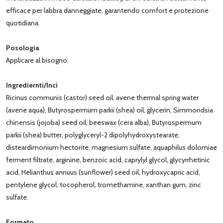
efficace per labbra danneggiate, garantendo comfort e protezione
quotidiana.
Posologia
Applicare al bisogno.
Ingrediernti/Inci
Ricinus communis (castor) seed oil, avene thermal spring water
(avene aqua), Butyrospermum parkii (shea) oil, glycerin, Simmondsia
chinensis (jojoba) seed oil, beeswax (cera alba), Butyrospermum
parkii (shea) butter, polyglyceryl-2 dipolyhydroxystearate,
disteardimonium hectorite, magnesium sulfate, aquaphilus dolomiae
ferment filtrate, arginine, benzoic acid, caprylyl glycol, glycyrrhetinic
acid, Helianthus annuus (sunflower) seed oil, hydroxycapric acid,
pentylene glycol, tocopherol, tromethamine, xanthan gum, zinc
sulfate.
Formato