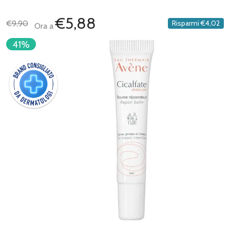
€5,88
€9,90
Risparmi
€4,02
Ora a
41%