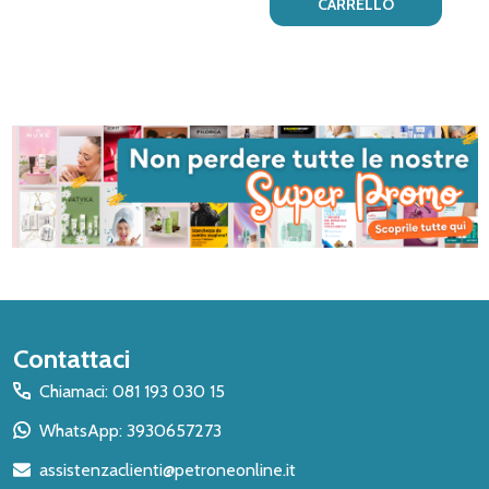
CARRELLO
Inizio
Contattaci
del
Chiamaci: 081 193 030 15
piè
WhatsApp: 3930657273
di
assistenzaclienti@petroneonline.it
pagina