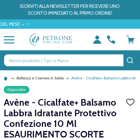
ISCRIVITI ALLA NEWSLETTER PER RICEVERE UNO
SCONTO IMMEDIATO AL PRIMO ORDINE!
ESE → ✨
MENU
Ricerca
CE
Bellezza e Cosmesi in Saldo
Avène - Cicalfate+ Balsamo Labbra Idr
Disponibile
Avène - Cicalfate+ Balsamo
AGGI
ALLA
Labbra Idratante Protettivo
LISTA
DEI
Confezione 10 Ml
DESID
ESAURIMENTO SCORTE