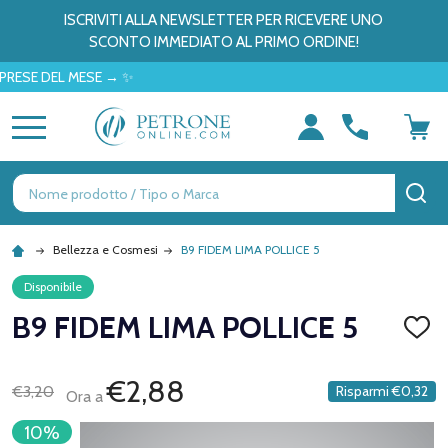
ISCRIVITI ALLA NEWSLETTER PER RICEVERE UNO
SCONTO IMMEDIATO AL PRIMO ORDINE!
SE DEL MESE → ✨
MENU
Ricerca
CE
Bellezza e Cosmesi
B9 FIDEM LIMA POLLICE 5
Disponibile
B9 FIDEM LIMA POLLICE 5
AGGI
ALLA
LISTA
DEI
€2,88
€3,20
Risparmi
€0,32
Ora a
DESID
10%