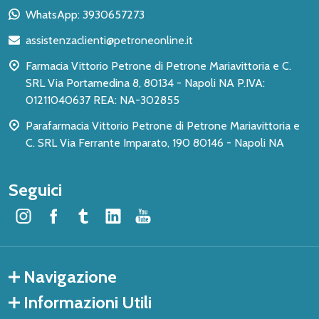
piè
WhatsApp: 3930657273
di
assistenzaclienti@petroneonline.it
pagina
Farmacia Vittorio Petrone di Petrone Mariavittoria e C.
SRL Via Portamedina 8, 80134 - Napoli NA P.IVA:
01211040637 REA: NA-302855
Parafarmacia Vittorio Petrone di Petrone Mariavittoria e
C. SRL Via Ferrante Imparato, 190 80146 - Napoli NA
Seguici
Navigazione
Informazioni Utili