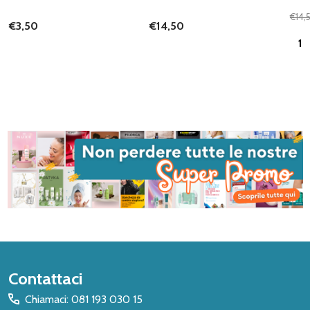
€14,
€3,50
€14,50
Quan
Inizio
Contattaci
del
Chiamaci: 081 193 030 15