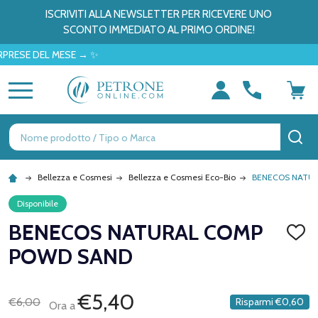
ISCRIVITI ALLA NEWSLETTER PER RICEVERE UNO
SCONTO IMMEDIATO AL PRIMO ORDINE!
E DEL MESE → ✨
MENU
Ricerca
CE
Bellezza e Cosmesi
Bellezza e Cosmesi Eco-Bio
BENECOS NATU
Disponibile
BENECOS NATURAL COMP
AGGI
ALLA
POWD SAND
LISTA
DEI
DESID
€5,40
€6,00
Risparmi
€0,60
Ora a