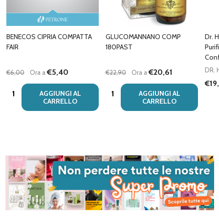
BENECOS CIPRIA COMPATTA
GLUCOMANNANO COMP
Dr. 
FAIR
180PAST
Puri
Conf
DR.
€5,40
€20,61
€6,00
Ora a
€22,90
Ora a
€19
Quantità:
Quantità:
AGGIUNGI AL
AGGIUNGI AL
CARRELLO
CARRELLO