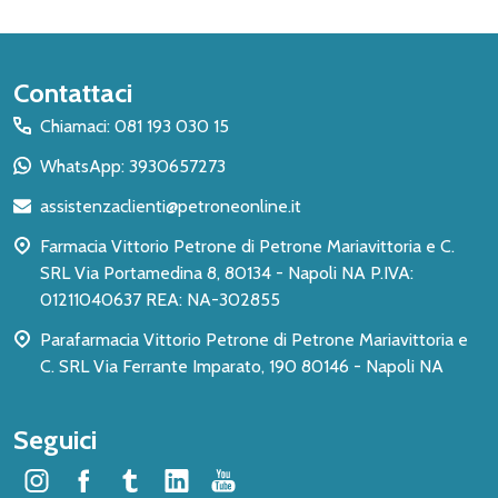
Inizio
Contattaci
del
Chiamaci: 081 193 030 15
piè
WhatsApp: 3930657273
di
assistenzaclienti@petroneonline.it
pagina
Farmacia Vittorio Petrone di Petrone Mariavittoria e C.
SRL Via Portamedina 8, 80134 - Napoli NA P.IVA:
01211040637 REA: NA-302855
Parafarmacia Vittorio Petrone di Petrone Mariavittoria e
C. SRL Via Ferrante Imparato, 190 80146 - Napoli NA
Seguici