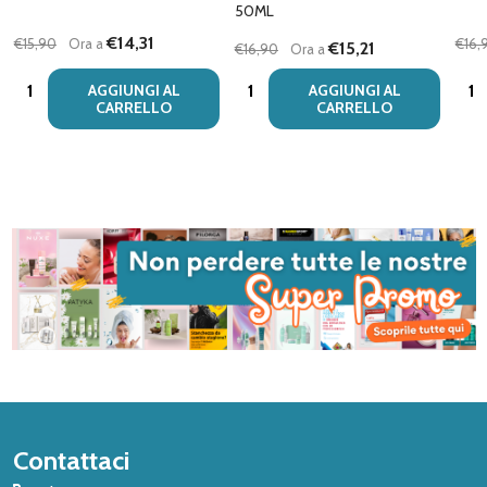
50ML
€14,31
€15,90
Ora a
€16,
€15,21
€16,90
Ora a
Quantità:
Quantità:
Quan
AGGIUNGI AL
AGGIUNGI AL
CARRELLO
CARRELLO
Inizio
Contattaci