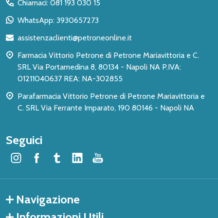
del
Chiamaci: 081 193 030 15
piè
WhatsApp: 3930657273
di
assistenzaclienti@petroneonline.it
pagina
Farmacia Vittorio Petrone di Petrone Mariavittoria e C.
SRL Via Portamedina 8, 80134 - Napoli NA P.IVA:
01211040637 REA: NA-302855
Parafarmacia Vittorio Petrone di Petrone Mariavittoria e
C. SRL Via Ferrante Imparato, 190 80146 - Napoli NA
Seguici
Navigazione
Informazioni Utili