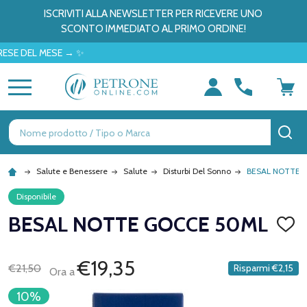
ISCRIVITI ALLA NEWSLETTER PER RICEVERE UNO
SCONTO IMMEDIATO AL PRIMO ORDINE!
 DEL MESE → ✨
MENU
Ricerca
CE
Salute e Benessere
Salute
Disturbi Del Sonno
BESAL NOTTE 
Disponibile
BESAL NOTTE GOCCE 50ML
AGGI
ALLA
LISTA
DEI
€19,35
€21,50
Risparmi
€2,15
Ora a
DESID
10%