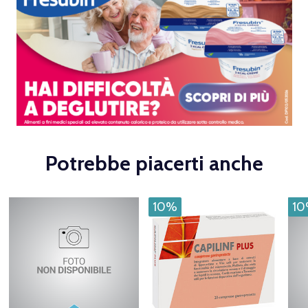
Potrebbe piacerti anche
10%
1