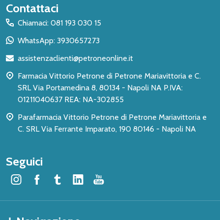
Inizio
Contattaci
del
Chiamaci: 081 193 030 15
piè
WhatsApp: 3930657273
di
assistenzaclienti@petroneonline.it
pagina
Farmacia Vittorio Petrone di Petrone Mariavittoria e C.
SRL Via Portamedina 8, 80134 - Napoli NA P.IVA:
01211040637 REA: NA-302855
Parafarmacia Vittorio Petrone di Petrone Mariavittoria e
C. SRL Via Ferrante Imparato, 190 80146 - Napoli NA
Seguici