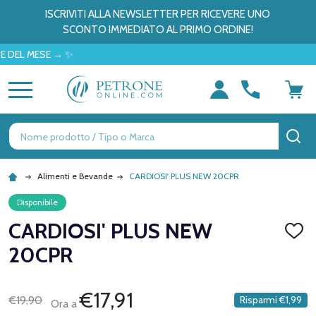
ISCRIVITI ALLA NEWSLETTER PER RICEVERE UNO
SCONTO IMMEDIATO AL PRIMO ORDINE!
L MESE → ✨
MENU
Ricerca
CE
Alimenti e Bevande
CARDIOSI' PLUS NEW 20CPR
Disponibile
CARDIOSI' PLUS NEW
AGGI
ALLA
20CPR
LISTA
DEI
DESID
€17,91
€19,90
Risparmi
€1,99
Ora a