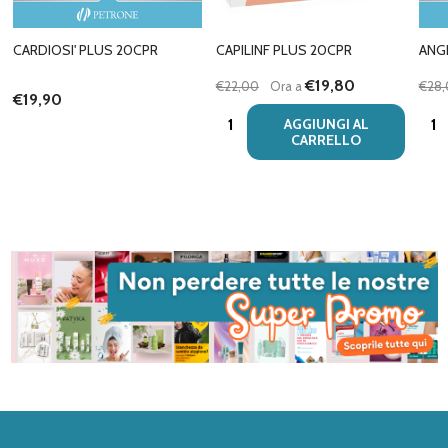
CARDIOSI' PLUS 20CPR
CAPILINF PLUS 20CPR
ANG
€19,80
€22,00
Ora a
€28
€19,90
Quantità:
Quan
AGGIUNGI AL
CARRELLO