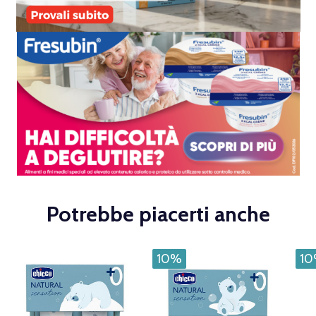
Potrebbe piacerti anche
10%
1