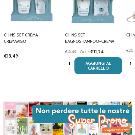
CH NS SET CREMA
CH NS SET
CH 
CREMAVISO
BAGNOSHAMPOO+CREMA
€20,
€11,24
€12,49
Ora a
€13,49
Quantità:
Quan
AGGIUNGI AL
CARRELLO