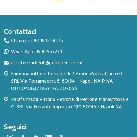
Inizio
Contattaci
del
Chiamaci: 081 193 030 15
piè
WhatsApp: 3930657273
di
assistenzaclienti@petroneonline.it
pagina
Farmacia Vittorio Petrone di Petrone Mariavittoria e C.
SRL Via Portamedina 8, 80134 - Napoli NA P.IVA:
01211040637 REA: NA-302855
Parafarmacia Vittorio Petrone di Petrone Mariavittoria e
C. SRL Via Ferrante Imparato, 190 80146 - Napoli NA
Seguici