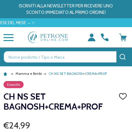
ISCRIVITI ALLA NEWSLETTER PER RICEVERE UNO
SCONTO IMMEDIATO AL PRIMO ORDINE!
EL MESE → ✨
MENU
Ricerca
CE
Mamma e Bimbi
CH NS SET BAGNOSH+CREMA+PROF
Esaurito
CH NS SET
AGGI
ALLA
BAGNOSH+CREMA+PROF
LISTA
DEI
DESID
€24,99