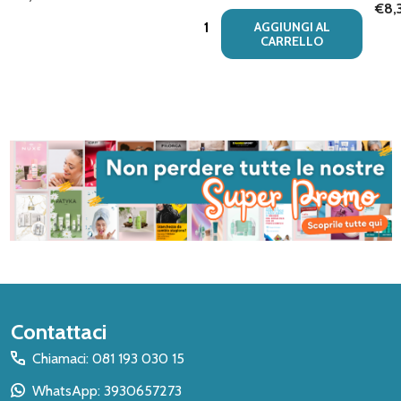
€8,
Quantità:
AGGIUNGI AL
CARRELLO
Inizio
Contattaci
del
Chiamaci: 081 193 030 15
piè
WhatsApp: 3930657273