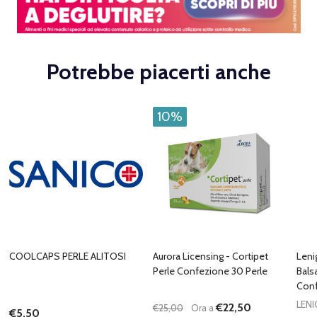
Potrebbe piacerti anche
10%
COOLCAPS PERLE ALITOSI
Aurora Licensing - Cortipet
Leni
Perle Confezione 30 Perle
Bals
Conf
LEN
€22,50
€25,00
Ora a
€5,50