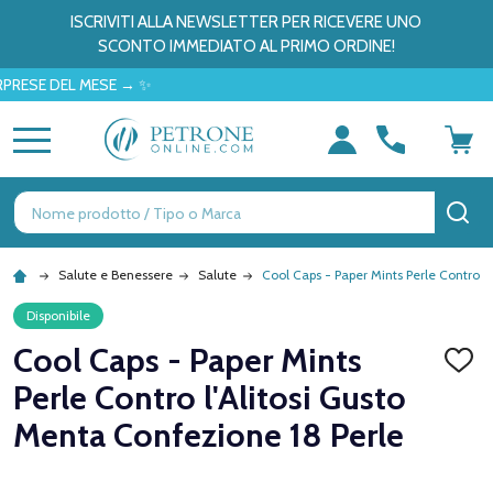
ISCRIVITI ALLA NEWSLETTER PER RICEVERE UNO
SCONTO IMMEDIATO AL PRIMO ORDINE!
 DEL MESE → ✨
MENU
Ricerca
CE
Salute e Benessere
Salute
Cool Caps - Paper Mints Perle Contro l
Disponibile
Cool Caps - Paper Mints
AGGI
ALLA
Perle Contro l'Alitosi Gusto
LISTA
DEI
Menta Confezione 18 Perle
DESID