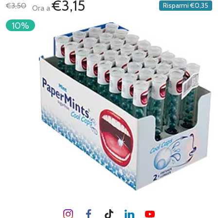
€3,15
€3,50
Risparmi
€0,35
Ora a
10%