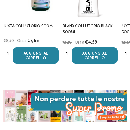
IUXTA COLLUTORIO 500ML
BLANX COLLUTORIO BLACK
IUX
500ML
500
€7,65
€8,50
Ora a
€4,59
€5,10
Ora a
€11,
Quantità:
Quantità:
Quan
AGGIUNGI AL
AGGIUNGI AL
CARRELLO
CARRELLO