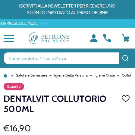
ISCRIVITI ALLA NEWSLETTER PER RICEVERE UNO
SCONTO IMMEDIATO AL PRIMO ORDINE!
RESE DEL MESE → ✨
MENU
Ricerca
CE
Salute e Benessere
Igiene Della Persona
Igiene Orale
Collutor
Esaurito
DENTALVIT COLLUTORIO
AGGI
ALLA
500ML
LISTA
DEI
DESID
€16,90