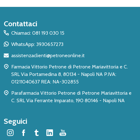
Inizio
Contattaci
del
Chiamaci: 081 193 030 15
piè
WhatsApp: 3930657273
di
assistenzaclienti@petroneonline.it
pagina
Farmacia Vittorio Petrone di Petrone Mariavittoria e C.
SRL Via Portamedina 8, 80134 - Napoli NA P.IVA:
01211040637 REA: NA-302855
Parafarmacia Vittorio Petrone di Petrone Mariavittoria e
C. SRL Via Ferrante Imparato, 190 80146 - Napoli NA
Seguici