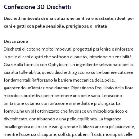
Confezione 30 Dischetti
Dischetti imbevuti di una soluzione lenitiva e idratante, ideali per
cani e gatti con pelle sensibile, pruriginosa o irritata
Descrizione
Dischetti di cotone molto imbevuti, progettati per lenire e rinforzare
la pelle di cani e gatti che soffrono di prurito, irritazione o sensibilità.
Grazie alla formula con Ophytrium, un ingrediente selezionato per la
sua alta tollerabilità, questi dischetti agiscono su tre barriere cutanee
fondamentali: Rafforzano la barriera meccanica della pelle,
garantendo un'idratazione duratura. Ripristinano l'equilibrio della flora
microbica protettiva per mantenere una pelle sana. Leniscono
l'irritazione cutanea con un'azione immediata e prolungata. La
formula ha un pH ottimizzato che favorisce un microbiota ricco e
diversificato, contribuendo a una pelle equilibrata. La fragranza
ipoallergenica di cocco e vaniglia rende l'utilizzo ancora più piacevole,
mentre l'assenza di sapone, solfati, parabeni, ftalati, monoparticelle