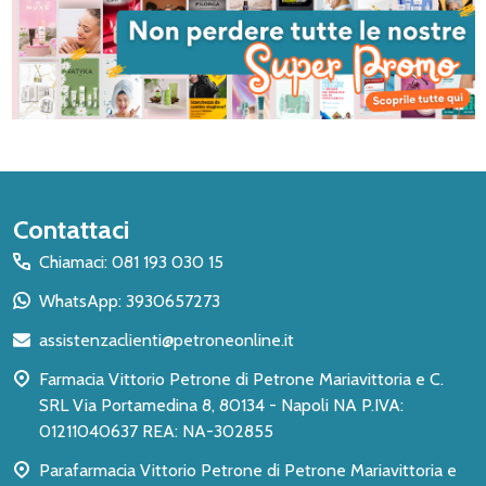
Inizio
Contattaci
del
Chiamaci: 081 193 030 15
piè
WhatsApp: 3930657273
di
assistenzaclienti@petroneonline.it
pagina
Farmacia Vittorio Petrone di Petrone Mariavittoria e C.
SRL Via Portamedina 8, 80134 - Napoli NA P.IVA:
01211040637 REA: NA-302855
Parafarmacia Vittorio Petrone di Petrone Mariavittoria e