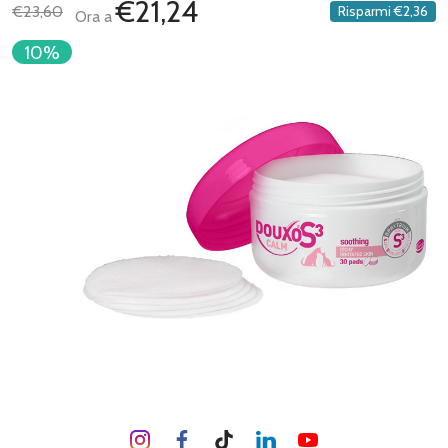
€21,24
€23,60
Risparmi
€2,36
Ora a
10%