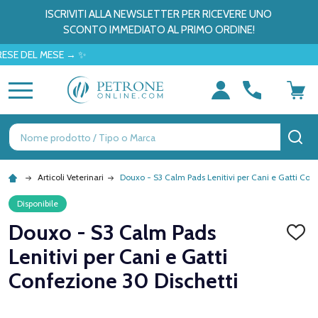
ISCRIVITI ALLA NEWSLETTER PER RICEVERE UNO
SCONTO IMMEDIATO AL PRIMO ORDINE!
EL MESE → ✨
MENU
Ricerca
CE
Articoli Veterinari
Douxo - S3 Calm Pads Lenitivi per Cani e Gatti Con
Disponibile
Douxo - S3 Calm Pads
AGGI
ALLA
Lenitivi per Cani e Gatti
LISTA
DEI
Confezione 30 Dischetti
DESID