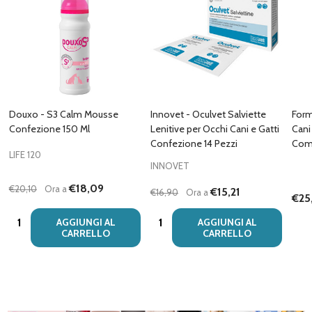
Douxo - S3 Calm Mousse
Innovet - Oculvet Salviette
Form
Confezione 150 Ml
Lenitive per Occhi Cani e Gatti
Cani
Confezione 14 Pezzi
Com
LIFE 120
INNOVET
€18,09
€20,10
Ora a
€15,21
€16,90
Ora a
€25
Quantità:
Quantità:
AGGIUNGI AL
AGGIUNGI AL
CARRELLO
CARRELLO