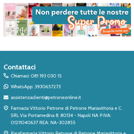
Inizio
Contattaci
del
Chiamaci: 081 193 030 15
piè
WhatsApp: 3930657273
di
assistenzaclienti@petroneonline.it
pagina
Farmacia Vittorio Petrone di Petrone Mariavittoria e C.
SRL Via Portamedina 8, 80134 - Napoli NA P.IVA:
01211040637 REA: NA-302855
Parafarmacia Vittorio Petrone di Petrone Mariavittoria e