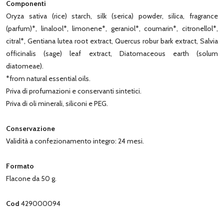
Componenti
Oryza sativa (rice) starch, silk (serica) powder, silica, fragrance
(parfum)*, linalool*, limonene*, geraniol*, coumarin*, citronellol*,
citral*, Gentiana lutea root extract, Quercus robur bark extract, Salvia
officinalis (sage) leaf extract, Diatomaceous earth (solum
diatomeae).
*from natural essential oils.
Priva di profumazioni e conservanti sintetici.
Priva di oli minerali, siliconi e PEG.
Conservazione
Validità a confezionamento integro: 24 mesi.
Formato
Flacone da 50 g.
Cod
429000094