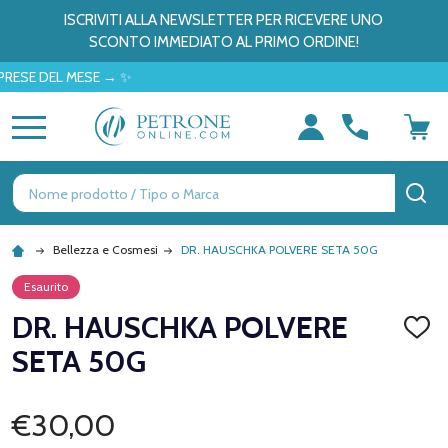
ISCRIVITI ALLA NEWSLETTER PER RICEVERE UNO
SCONTO IMMEDIATO AL PRIMO ORDINE!
 DEL MESE → ✨
MENU
Ricerca
CE
Bellezza e Cosmesi
DR. HAUSCHKA POLVERE SETA 50G
Esaurito
DR. HAUSCHKA POLVERE
AGGI
ALLA
SETA 50G
LISTA
DEI
DESID
€30,00