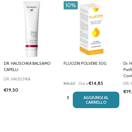
10%
DR. HAUSCHKA BALSAMO
FLUOZIN POLVERE 50G
Dr. 
CAPELLI
Puri
Conf
DR. HAUSCHKA
€14,85
€16,50
Ora a
DR.
€19,50
€19
Quantità:
AGGIUNGI AL
CARRELLO