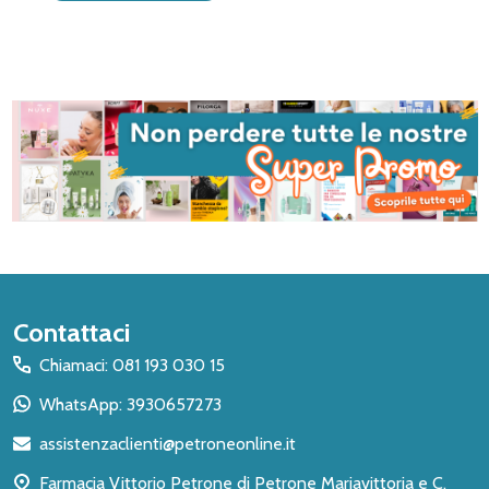
Inizio
Contattaci
del
Chiamaci: 081 193 030 15
piè
WhatsApp: 3930657273
di
assistenzaclienti@petroneonline.it
pagina
Farmacia Vittorio Petrone di Petrone Mariavittoria e C.