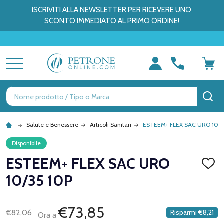
ISCRIVITI ALLA NEWSLETTER PER RICEVERE UNO
SCONTO IMMEDIATO AL PRIMO ORDINE!
MENU
Ricerca
CE
Salute e Benessere
Articoli Sanitari
ESTEEM+ FLEX SAC URO 10/3
Disponibile
ESTEEM+ FLEX SAC URO
AGGI
ALLA
10/35 10P
LISTA
DEI
DESID
€73,85
€82,06
Risparmi
€8,21
Ora a