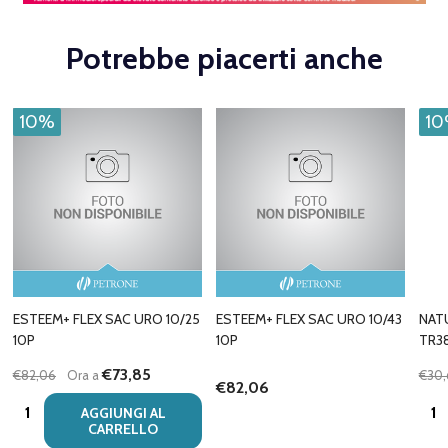
Potrebbe piacerti anche
10%
1
ESTEEM+ FLEX SAC URO 10/25
ESTEEM+ FLEX SAC URO 10/43
NAT
10P
10P
TR38
€73,85
€82,06
Ora a
€30,
€82,06
Quantità:
Quan
AGGIUNGI AL
CARRELLO