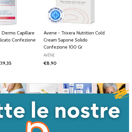
5 Dermo Capillare
Avene - Trixera Nutrition Cold
icato Confezione
Cream Sapone Solido
Confezione 100 Gr
AVÈNE
€19,35
€8,90
I QUANTITÀ DI UNDEFINED
NTA QUANTITÀ DI UNDEFINED
AGGIUNGI AL
CARRELLO