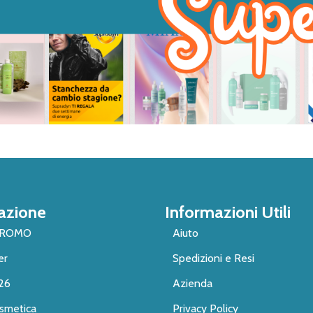
azione
Informazioni Utili
PROMO
Aiuto
er
Spedizioni e Resi
26
Azienda
smetica
Privacy Policy