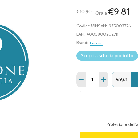
€9,81
€10,90
Ora a
Codice MINSAN:
975003726
EAN:
4005800202711
Brand:
Eucerin
Scopri la scheda prodotto
Quantità:
DIMINUISCI QUANTITÀ DI
AUMENTA QUANT
€9,81