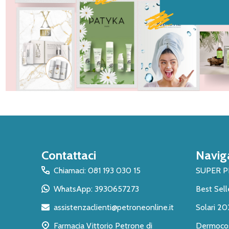
Inizio
Contattaci
Navig
del
piè
Chiamaci: 081 193 030 15
SUPER 
di
WhatsApp: 3930657273
Best Sell
pagina
assistenzaclienti@petroneonline.it
Solari 20
Farmacia Vittorio Petrone di
Dermoco