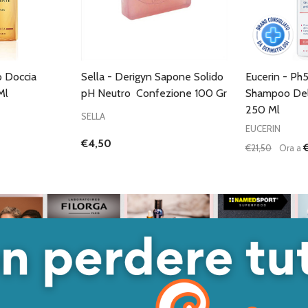
o Doccia
Sella - Derigyn Sapone Solido
Eucerin - Ph
Ml
pH Neutro Confezione 100 Gr
Shampoo Del
250 Ml
SELLA
EUCERIN
€4,50
€21,50
Ora a
Quantità:
DIMINUISC
AUME