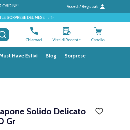
O ORDINE!
Accedi / Registrati
 DEL MESE → ✨
CERCA
Chiamaci
Visti di Recente
Carrello
Must Have Estivi
Blog
Sorprese
Sapone Solido Delicato
AGGIUNGI
ALLA
0 Gr
LISTA
DEI