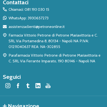
Inizio
Contattaci
del
Chiamaci: 081 193 030 15
piè
WhatsApp: 3930657273
di
assistenzaclienti@petroneonline.it
pagina
Farmacia Vittorio Petrone di Petrone Mariavittoria e C.
SRL Via Portamedina 8, 80134 - Napoli NA P.IVA:
01211040637 REA: NA-302855
Parafarmacia Vittorio Petrone di Petrone Mariavittoria e
C. SRL Via Ferrante Imparato, 190 80146 - Napoli NA
Seguici
Navigazione