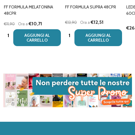
FF FORMULA MELATONINA
FF FORMULA SUPRA 48CPR
LED
48CPR
60C
€12,51
€13,90
Ora a
€10,71
€11,90
Ora a
€26
Quantità:
Quantità:
AGGIUNGI AL
AGGIUNGI AL
CARRELLO
CARRELLO