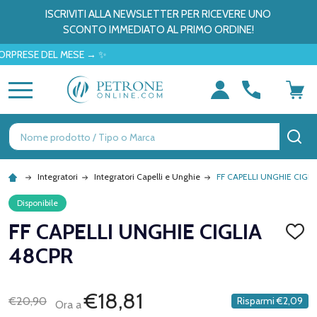
ISCRIVITI ALLA NEWSLETTER PER RICEVERE UNO
SCONTO IMMEDIATO AL PRIMO ORDINE!
ESE DEL MESE → ✨
MENU
Ricerca
CE
Integratori
Integratori Capelli e Unghie
FF CAPELLI UNGHIE CIGL
Disponibile
FF CAPELLI UNGHIE CIGLIA
AGGI
ALLA
48CPR
LISTA
DEI
DESID
€18,81
€20,90
Risparmi
€2,09
Ora a