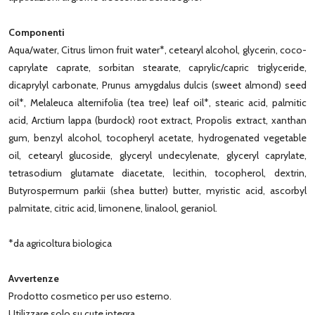
Componenti
Aqua/water, Citrus limon fruit water*, cetearyl alcohol, glycerin, coco-
caprylate caprate, sorbitan stearate, caprylic/capric triglyceride,
dicaprylyl carbonate, Prunus amygdalus dulcis (sweet almond) seed
oil*, Melaleuca alternifolia (tea tree) leaf oil*, stearic acid, palmitic
acid, Arctium lappa (burdock) root extract, Propolis extract, xanthan
gum, benzyl alcohol, tocopheryl acetate, hydrogenated vegetable
oil, cetearyl glucoside, glyceryl undecylenate, glyceryl caprylate,
tetrasodium glutamate diacetate, lecithin, tocopherol, dextrin,
Butyrospermum parkii (shea butter) butter, myristic acid, ascorbyl
palmitate, citric acid, limonene, linalool, geraniol.
*da agricoltura biologica
Avvertenze
Prodotto cosmetico per uso esterno.
Utilizzare solo su cute integra.