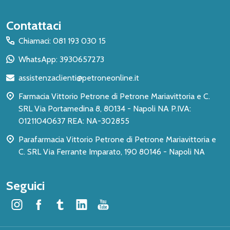
Inizio
Contattaci
del
Chiamaci: 081 193 030 15
piè
WhatsApp: 3930657273
di
assistenzaclienti@petroneonline.it
pagina
Farmacia Vittorio Petrone di Petrone Mariavittoria e C.
SRL Via Portamedina 8, 80134 - Napoli NA P.IVA:
01211040637 REA: NA-302855
Parafarmacia Vittorio Petrone di Petrone Mariavittoria e
C. SRL Via Ferrante Imparato, 190 80146 - Napoli NA
Seguici