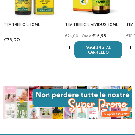
TEA TREE OIL 30ML
TEA TREE OIL VIVIDUS 30ML
TEA 
€15,95
€24,00
Ora a
€10,
€25,00
Quantità:
Quan
AGGIUNGI AL
CARRELLO