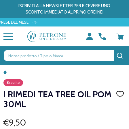
ISCRIVITI ALLA NEWSLETTER PER RICEVERE UNO
SCONTO IMMEDIATO AL PRIMO ORDINE!
DEL MESE → ✨
MENU
Ricerca
CE
Esaurito
I RIMEDI TEA TREE OIL POM
AGGI
ALLA
30ML
LISTA
DEI
DESID
€9,50