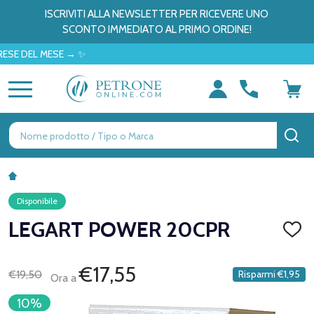
ISCRIVITI ALLA NEWSLETTER PER RICEVERE UNO
SCONTO IMMEDIATO AL PRIMO ORDINE!
EL MESE → ✨
MENU
Ricerca
CE
Disponibile
LEGART POWER 20CPR
AGGI
ALLA
LISTA
DEI
€17,55
€19,50
Risparmi
€1,95
Ora a
DESID
10%