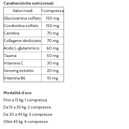
Caratteristiche nutrizionali
Valori medi
1 compressa
Glucosamina solfato
150 mg
Condroitina solfato
150 mg
Carnitina
70 mg
Collagene idrolizzato
70 mg
Acido L-glutammico
60 mg
Taurina
50 mg
Vitamina C
30 mg
Ginseng estratto
20 mg
Vitamina B6
10 mg
Modalità d'uso
Fino a 15 kg: 1 compressa.
Da 15 a 30 kg: 2 compresse.
Da 30 a 45 kg: 3 compresse.
Oltre 45 kg: 4 compresse.