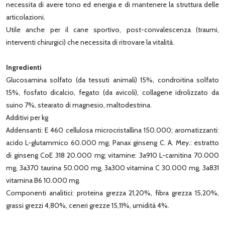
necessita di avere tono ed energia e di mantenere la struttura delle
articolazioni.
Utile anche per il cane sportivo, post-convalescenza (traumi,
interventi chirurgici) che necessita di ritrovare la vitalità.
Ingredienti
Glucosamina solfato (da tessuti animali) 15%, condroitina solfato
15%, fosfato dicalcio, fegato (da avicoli), collagene idrolizzato da
suino 7%, stearato di magnesio, maltodestrina.
Additivi per kg
Addensanti: E 460 cellulosa microcristallina 150.000; aromatizzanti:
acido L-glutammico 60.000 mg; Panax ginseng C. A. Mey.: estratto
di ginseng CoE 318 20.000 mg; vitamine: 3a910 L-carnitina 70.000
mg, 3a370 taurina 50.000 mg, 3a300 vitamina C 30.000 mg, 3a831
vitamina B6 10.000 mg.
Componenti analitici: proteina grezza 21,20%, fibra grezza 15,20%,
grassi grezzi 4,80%, ceneri grezze 15,11%, umidità 4%.