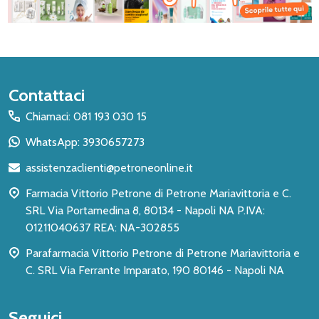
Inizio
Contattaci
del
Chiamaci: 081 193 030 15
piè
WhatsApp: 3930657273
di
assistenzaclienti@petroneonline.it
pagina
Farmacia Vittorio Petrone di Petrone Mariavittoria e C.
SRL Via Portamedina 8, 80134 - Napoli NA P.IVA:
01211040637 REA: NA-302855
Parafarmacia Vittorio Petrone di Petrone Mariavittoria e
C. SRL Via Ferrante Imparato, 190 80146 - Napoli NA
Seguici