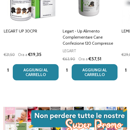
LEGART UP 30CPR
Legart - Up Alimento
LEM
Complementare Cane
Confezione 120 Compresse
LEGART
€19,35
€21,50
Ora a
€29,
€57,51
€63,90
Ora a
Quantità:
Quantità:
Quan
AGGIUNGI AL
AGGIUNGI AL
CARRELLO
CARRELLO