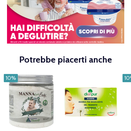
Potrebbe piacerti anche
10%
1