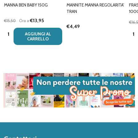
MANNA BEN BABY 150G
MANNITE MANNA REGOLARITA'
FRA
TRAN
100
€13,95
€15,50
Ora a
€16,
€4,49
Quantità:
Quan
AGGIUNGI AL
CARRELLO
Inizio