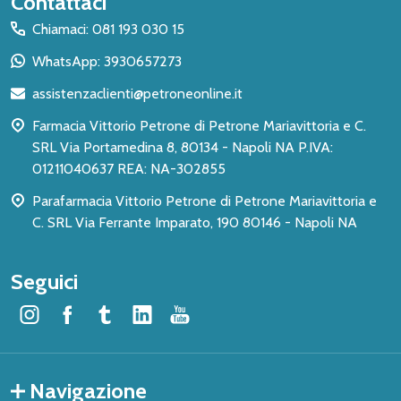
Contattaci
del
Chiamaci: 081 193 030 15
piè
WhatsApp: 3930657273
di
assistenzaclienti@petroneonline.it
pagina
Farmacia Vittorio Petrone di Petrone Mariavittoria e C.
SRL Via Portamedina 8, 80134 - Napoli NA P.IVA:
01211040637 REA: NA-302855
Parafarmacia Vittorio Petrone di Petrone Mariavittoria e
C. SRL Via Ferrante Imparato, 190 80146 - Napoli NA
Seguici
Navigazione