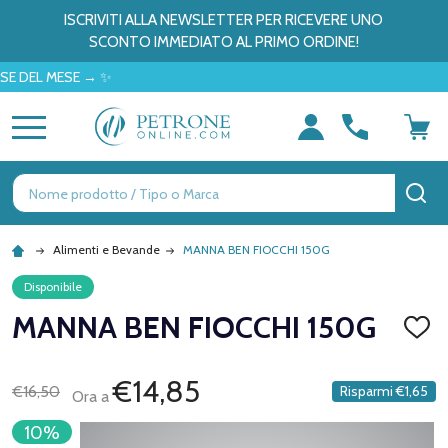
ISCRIVITI ALLA NEWSLETTER PER RICEVERE UNO
SCONTO IMMEDIATO AL PRIMO ORDINE!
EL MESE → ✨
MENU
Ricerca
CE
Alimenti e Bevande
MANNA BEN FIOCCHI 150G
Disponibile
MANNA BEN FIOCCHI 150G
AGGI
ALLA
LISTA
DEI
€14,85
€16,50
Risparmi
€1,65
Ora a
DESID
10%