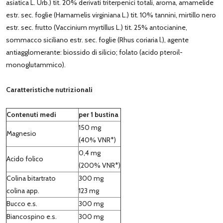
asiatica L. Urb.) tit. 20% derivati triterpenici totali, aroma, amamelide
estr. sec. foglie (Hamamelis virginiana L.) tit. 10% tannini, mirtillo nero
estr. sec. frutto (Vaccinium myrtillus L.) tit. 25% antocianine,
sommacco siciliano estr. sec. foglie (Rhus coriaria l.), agente
antiagglomerante: biossido di silicio; folato (acido pteroil-
monoglutammico).
Caratteristiche nutrizionali
Contenuti medi
per 1 bustina
150 mg
Magnesio
(40% VNR*)
0,4 mg
Acido folico
(200% VNR*)
Colina bitartrato
300 mg
colina app.
123 mg
Bucco e.s.
300 mg
Biancospino e.s.
300 mg