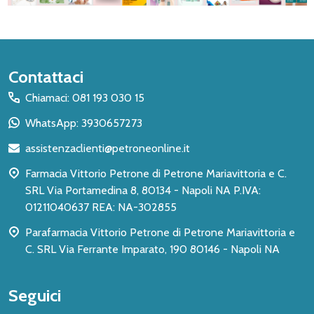
Inizio
Contattaci
del
Chiamaci: 081 193 030 15
piè
WhatsApp: 3930657273
di
assistenzaclienti@petroneonline.it
pagina
Farmacia Vittorio Petrone di Petrone Mariavittoria e C.
SRL Via Portamedina 8, 80134 - Napoli NA P.IVA:
01211040637 REA: NA-302855
Parafarmacia Vittorio Petrone di Petrone Mariavittoria e
C. SRL Via Ferrante Imparato, 190 80146 - Napoli NA
Seguici