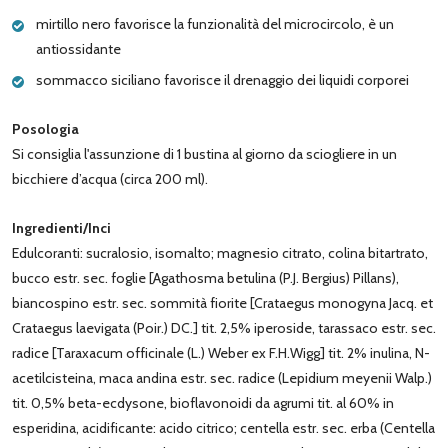
mirtillo nero favorisce la funzionalità del microcircolo, è un
antiossidante
sommacco siciliano favorisce il drenaggio dei liquidi corporei
Posologia
Si consiglia l'assunzione di 1 bustina al giorno da sciogliere in un
bicchiere d’acqua (circa 200 ml).
Ingredienti/Inci
Edulcoranti: sucralosio, isomalto; magnesio citrato, colina bitartrato,
bucco estr. sec. foglie [Agathosma betulina (P.J. Bergius) Pillans),
biancospino estr. sec. sommità fiorite [Crataegus monogyna Jacq. et
Crataegus laevigata (Poir.) DC.] tit. 2,5% iperoside, tarassaco estr. sec.
radice [Taraxacum officinale (L.) Weber ex F.H.Wigg] tit. 2% inulina, N-
acetilcisteina, maca andina estr. sec. radice (Lepidium meyenii Walp.)
tit. 0,5% beta-ecdysone, bioflavonoidi da agrumi tit. al 60% in
esperidina, acidificante: acido citrico; centella estr. sec. erba (Centella