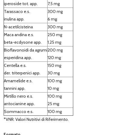
iperoside tot. app.
7,5 mg
Tarassaco e.s.
300 mg
inulina app.
6 mg
N-acetilcisteina
300 mg
Maca andina e.s.
250 mg
beta-ecdysone app.
1,25 mg
Bioflavonoidi da agrumi
200 mg
esperidina app.
120 mg
Centella e.s.
150 mg
der. triterpenici app.
30 mg
Amamelide e.s.
100 mg
tannini app.
10 mg
Mirtillo nero e.s.
100 mg
antocianine app.
25 mg
Sommacco e.s.
100 mg
*VNR: Valori Nutritivi di Riferimento.
Formato