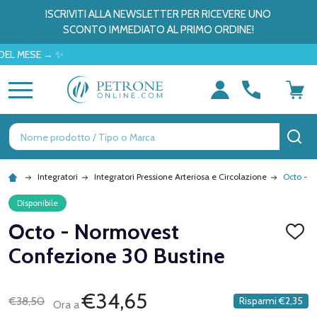
ISCRIVITI ALLA NEWSLETTER PER RICEVERE UNO
SCONTO IMMEDIATO AL PRIMO ORDINE!
E → ✨
MENU
Ricerca
CE
Integratori
Integratori Pressione Arteriosa e Circolazione
Octo - N
Disponibile
Octo - Normovest
AGGI
ALLA
Confezione 30 Bustine
LISTA
DEI
DESID
€34,65
€38,50
Risparmi
€2,35
Ora a