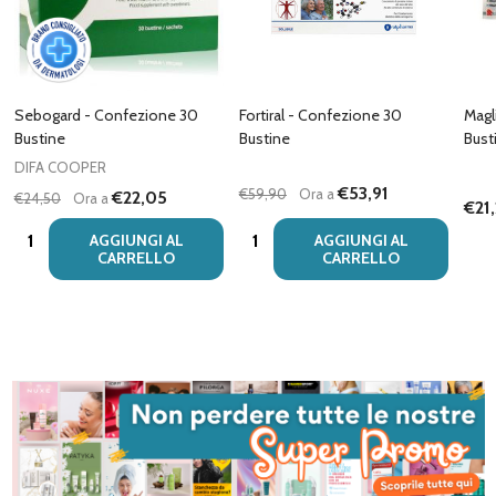
Sebogard - Confezione 30
Fortiral - Confezione 30
Magl
Bustine
Bustine
Bust
DIFA COOPER
€53,91
€59,90
Ora a
€22,05
€24,50
Ora a
€21
Quantità:
Quantità:
AGGIUNGI AL
AGGIUNGI AL
CARRELLO
CARRELLO