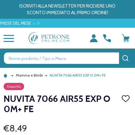
ISCRIVITI ALLA NEWSLETTER PER RICEVERE UNO
SCONTO IMMEDIATO AL PRIMO ORDINE!
 DEL MESE → ✨
MENU
Ricerca
CE
Mamma e Bimbi
NUVITA 7066 AIR55 EXP O 0M+ FE
Esaurito
NUVITA 7066 AIR55 EXP O
AGGI
ALLA
0M+ FE
LISTA
DEI
DESID
€8,49