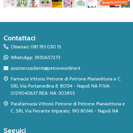
Inizio
Contattaci
del
Chiamaci: 081 193 030 15
piè
WhatsApp: 3930657273
di
assistenzaclienti@petroneonline.it
pagina
Farmacia Vittorio Petrone di Petrone Mariavittoria e C.
SRL Via Portamedina 8, 80134 - Napoli NA P.IVA:
01211040637 REA: NA-302855
Parafarmacia Vittorio Petrone di Petrone Mariavittoria e
C. SRL Via Ferrante Imparato, 190 80146 - Napoli NA
Seguici