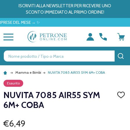
ISCRIVITI ALLA NEWSLETTER PER RICEVERE UNO
SCONTO IMMEDIATO AL PRIMO ORDINE!
E DEL MESE → ✨
MENU
Ricerca
CE
Mamma e Bimbi
NUVITA 7085 AIR55 SYM 6M+ COBA
Esaurito
NUVITA 7085 AIR55 SYM
AGGI
ALLA
6M+ COBA
LISTA
DEI
DESID
€6,49