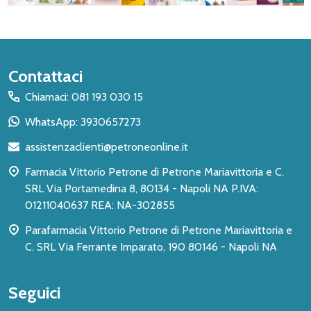
Inizio
Contattaci
del
Chiamaci: 081 193 030 15
piè
WhatsApp: 3930657273
di
assistenzaclienti@petroneonline.it
pagina
Farmacia Vittorio Petrone di Petrone Mariavittoria e C.
SRL Via Portamedina 8, 80134 - Napoli NA P.IVA:
01211040637 REA: NA-302855
Parafarmacia Vittorio Petrone di Petrone Mariavittoria e
C. SRL Via Ferrante Imparato, 190 80146 - Napoli NA
Seguici