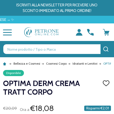
ISCRIVITI ALLA NEWSLETTER PER RICEVERE UNO
SCONTO IMMEDIATO AL PRIMO ORDINE!
 ✨
MENU
Ricerca
CE
Bellezza e Cosmesi
Cosmesi Corpo
Idratanti e Lenitivi
OPTIM
Disponibile
OPTIMA DERM CREMA
AGGI
ALLA
TRATT CORPO
LISTA
DEI
DESID
€18,08
€20,09
Risparmi
€2,01
Ora a