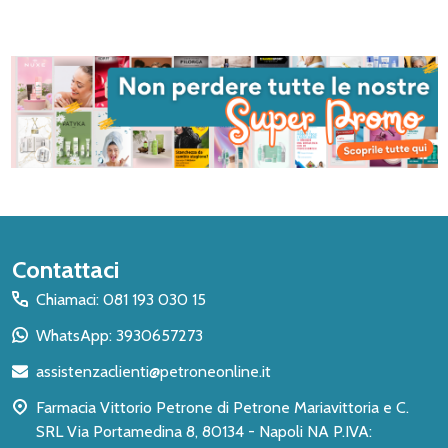
Inizio
Contattaci
del
Chiamaci: 081 193 030 15
piè
WhatsApp: 3930657273
di
assistenzaclienti@petroneonline.it
pagina
Farmacia Vittorio Petrone di Petrone Mariavittoria e C.
SRL Via Portamedina 8, 80134 - Napoli NA P.IVA: