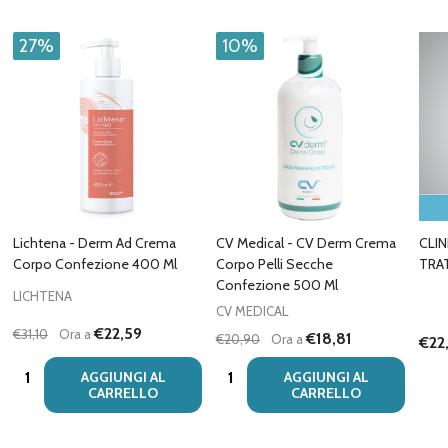
27%
10%
Lichtena - Derm Ad Crema
CV Medical - CV Derm Crema
CLI
Corpo Confezione 400 Ml
Corpo Pelli Secche
TRA
Confezione 500 Ml
LICHTENA
CV MEDICAL
€22,59
€31,10
Ora a
€18,81
€20,90
Ora a
€22
Quantità:
Quantità:
AGGIUNGI AL
AGGIUNGI AL
CARRELLO
CARRELLO