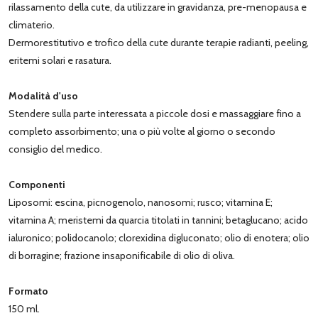
rilassamento della cute, da utilizzare in gravidanza, pre-menopausa e
climaterio.
Dermorestitutivo e trofico della cute durante terapie radianti, peeling,
eritemi solari e rasatura.
Modalità d'uso
Stendere sulla parte interessata a piccole dosi e massaggiare fino a
completo assorbimento; una o più volte al giorno o secondo
consiglio del medico.
Componenti
Liposomi: escina, picnogenolo, nanosomi; rusco; vitamina E;
vitamina A; meristemi da quarcia titolati in tannini; betaglucano; acido
ialuronico; polidocanolo; clorexidina digluconato; olio di enotera; olio
di borragine; frazione insaponificabile di olio di oliva.
Formato
150 ml.