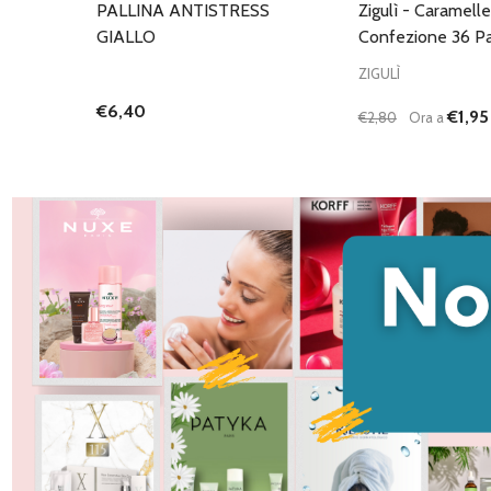
PALLINA ANTISTRESS
Zigulì - Caramell
GIALLO
Confezione 36 Pa
ZIGULÌ
€6,40
€1,95
€2,80
Ora a
Quantità:
DIMINUISCI QU
AUMENTA
AG
C