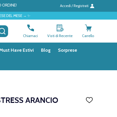
O ORDINE!
Accedi / Registrati
 → ✨
CERCA
Chiamaci
Visti di Recente
Carrello
Must Have Estivi
Blog
Sorprese
STRESS ARANCIO
AGGIUNGI
ALLA
LISTA
DEI