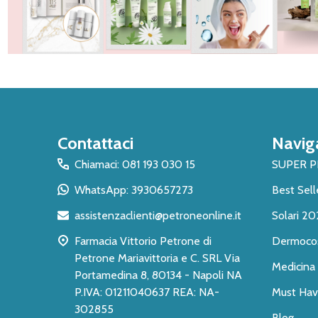
Inizio
Contattaci
Navig
del
piè
Chiamaci: 081 193 030 15
SUPER 
di
WhatsApp: 3930657273
Best Sell
pagina
assistenzaclienti@petroneonline.it
Solari 20
Farmacia Vittorio Petrone di
Dermoco
Petrone Mariavittoria e C. SRL Via
Medicina 
Portamedina 8, 80134 - Napoli NA
P.IVA: 01211040637 REA: NA-
Must Have
302855
Blog