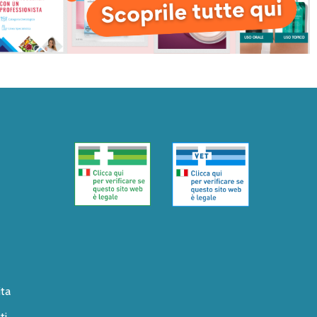
ita
ti