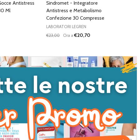
Gocce Antistress
Sindromet - Integratore
30 Ml
Antistress e Metabolismo
Confezione 30 Compresse
LABORATORI LEGREN
€20,70
€23,00
Ora a
Quantità:
DIMINUISCI QUANTITÀ DI UNDEFINED
AUMENTA QUANTITÀ DI UNDEFI
AGGIUNGI AL
CARRELLO