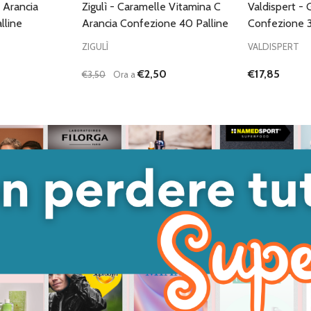
e Arancia
Zigulì - Caramelle Vitamina C
Valdispert - 
lline
Arancia Confezione 40 Palline
Confezione 
ZIGULÌ
VALDISPERT
€2,50
€17,85
€3,50
Ora a
Quantità:
ANTITÀ DI UNDEFINED
 QUANTITÀ DI UNDEFINED
DIMINUISCI QUANTITÀ DI UNDEFINED
AUMENTA QUANTITÀ DI UNDEFINED
GIUNGI AL
AGGIUNGI AL
ARRELLO
CARRELLO