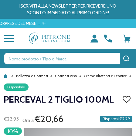
ISCRIVITI ALLA NEWSLETTER PER RICEVERE UNO
SCONTO IMMEDIATO AL PRIMO ORDINE!
ESE DEL MESE → ✨
MENU
Ricerca
CE
Bellezza e Cosmesi
Cosmesi Viso
Creme Idratanti e Lenitive
P
Disponibile
PERCEVAL 2 TIGLIO 100ML
AGGI
ALLA
LISTA
DEI
€20,66
€22,95
Risparmi
€2,29
Ora a
DESID
10%