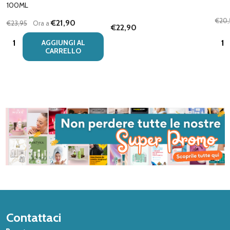
100ML
€20,
€21,90
€23,95
Ora a
€22,90
Quantità:
Quan
AGGIUNGI AL
CARRELLO
Inizio
Contattaci