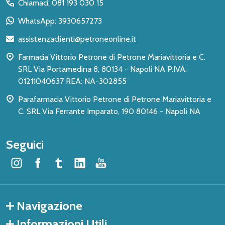
del
Chiamaci: 081 193 030 15
piè
WhatsApp: 3930657273
di
assistenzaclienti@petroneonline.it
pagina
Farmacia Vittorio Petrone di Petrone Mariavittoria e C.
SRL Via Portamedina 8, 80134 - Napoli NA P.IVA:
01211040637 REA: NA-302855
Parafarmacia Vittorio Petrone di Petrone Mariavittoria e
C. SRL Via Ferrante Imparato, 190 80146 - Napoli NA
Seguici
Navigazione
Informazioni Utili