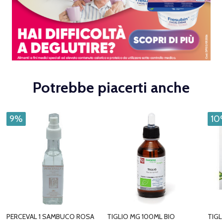
Potrebbe piacerti anche
9%
1
PERCEVAL 1 SAMBUCO ROSA
TIGLIO MG 100ML BIO
TIG