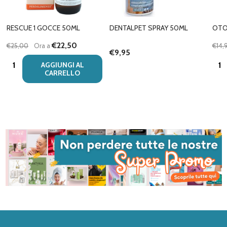
RESCUE 1 GOCCE 50ML
DENTALPET SPRAY 50ML
OTO
€22,50
€25,00
Ora a
€14,
€9,95
Quantità:
Quan
AGGIUNGI AL
CARRELLO