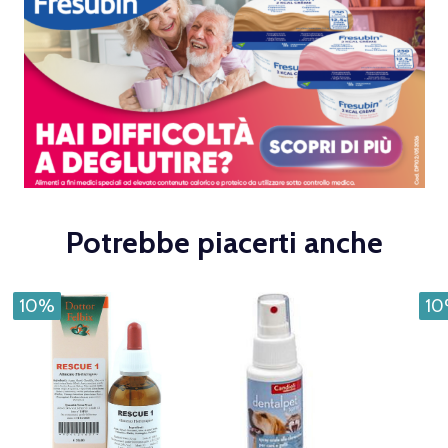
Potrebbe piacerti anche
10%
1