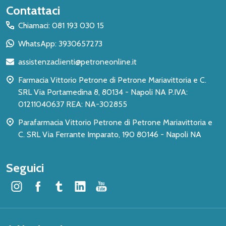
Inizio
Contattaci
del
Chiamaci: 081 193 030 15
piè
WhatsApp: 3930657273
di
assistenzaclienti@petroneonline.it
pagina
Farmacia Vittorio Petrone di Petrone Mariavittoria e C.
SRL Via Portamedina 8, 80134 - Napoli NA P.IVA:
01211040637 REA: NA-302855
Parafarmacia Vittorio Petrone di Petrone Mariavittoria e
C. SRL Via Ferrante Imparato, 190 80146 - Napoli NA
Seguici