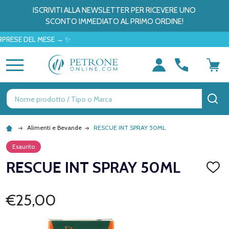
ISCRIVITI ALLA NEWSLETTER PER RICEVERE UNO
SCONTO IMMEDIATO AL PRIMO ORDINE!
E DEL MESE → ✨
MENU
Ricerca
CE
Alimenti e Bevande
RESCUE INT SPRAY 50ML
Esaurito
RESCUE INT SPRAY 50ML
AGGI
ALLA
LISTA
DEI
€25,00
DESID