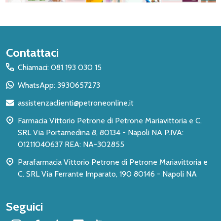
Inizio
Contattaci
del
Chiamaci: 081 193 030 15
piè
WhatsApp: 3930657273
di
assistenzaclienti@petroneonline.it
pagina
Farmacia Vittorio Petrone di Petrone Mariavittoria e C.
SRL Via Portamedina 8, 80134 - Napoli NA P.IVA:
01211040637 REA: NA-302855
Parafarmacia Vittorio Petrone di Petrone Mariavittoria e
C. SRL Via Ferrante Imparato, 190 80146 - Napoli NA
Seguici