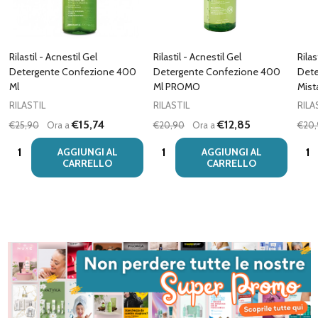
Rilastil - Acnestil Gel
Rilastil - Acnestil Gel
Rilas
Detergente Confezione 400
Detergente Confezione 400
Dete
Ml
Ml PROMO
Mist
RILASTIL
RILASTIL
RILA
€15,74
€12,85
€25,90
Ora a
€20,90
Ora a
€20
Quantità:
Quantità:
Quan
AGGIUNGI AL
AGGIUNGI AL
CARRELLO
CARRELLO