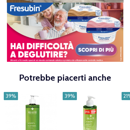
Potrebbe piacerti anche
39%
39%
21