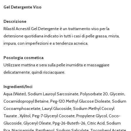
Gel Detergente Viso
Descrizione
Rilastil Acnestil Gel Detergente è un trattamento viso per la
detersione quotidiana indicato in tutti i casi di pelle grassa, mista,
impura, con imperfezioni e a tendenza acneica.
Posologia cosmetica
Utilizzare mattina e sera sulla pelle inumidita e massaggiare
delicatamente, quindi risciacquare.
Ingredienti/Inci
Aqua (Water), Sodium Lauroyl Sarcosinate, Polysorbate 20, Glycerin,
Cocamidopropyl Betaine, Peg-120 Methyl Glucose Dioleate, Sodium
Cocoamphoacetate, Lauryl Glucoside, Sodium Methyl Cocoyl
Taurate , Xylitol, Peg-7 Glyceryl Cocoate, Propylene Glycol, Coco-
Glucoside, Glyceryl Oleate, Ppg-26-Buteth-26, Citric Acid, Sodium
Pca, Niacinamide, Panthenol, Sodium Salicylate, Tocopheryl Acetate,