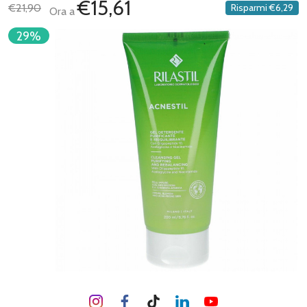
€15,61
€21,90
Risparmi
€6,29
Ora a
29%