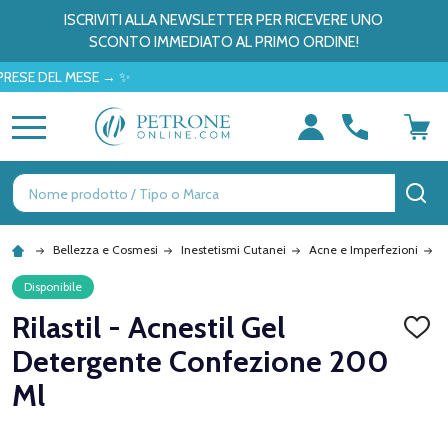
ISCRIVITI ALLA NEWSLETTER PER RICEVERE UNO
SCONTO IMMEDIATO AL PRIMO ORDINE!
DEL MESE → ✨
MENU
Ricerca
CE
Bellezza e Cosmesi
Inestetismi Cutanei
Acne e Imperfezioni
R
Disponibile
Rilastil - Acnestil Gel
AGGI
ALLA
Detergente Confezione 200
LISTA
DEI
Ml
DESID