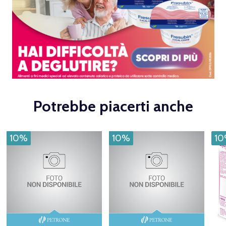
Potrebbe piacerti anche
10%
10%
1