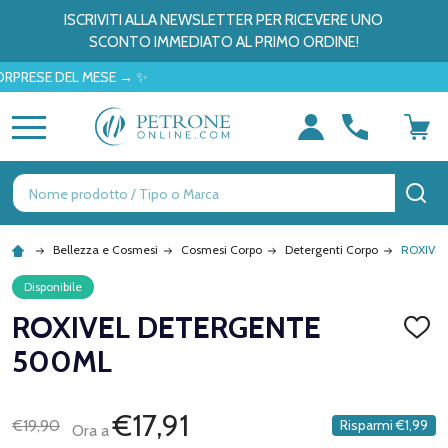
ISCRIVITI ALLA NEWSLETTER PER RICEVERE UNO
SCONTO IMMEDIATO AL PRIMO ORDINE!
ESE DEL MESE → ✨
MENU
Ricerca
CE
Bellezza e Cosmesi
Cosmesi Corpo
Detergenti Corpo
ROXIVE
Disponibile
ROXIVEL DETERGENTE
AGGI
ALLA
500ML
LISTA
DEI
DESID
€17,91
€19,90
Risparmi
€1,99
Ora a