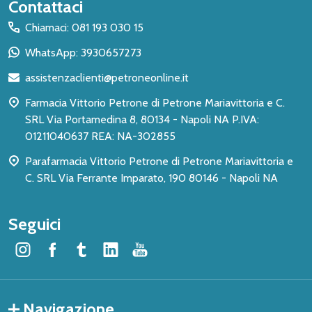
Inizio
Contattaci
del
Chiamaci: 081 193 030 15
piè
WhatsApp: 3930657273
di
assistenzaclienti@petroneonline.it
pagina
Farmacia Vittorio Petrone di Petrone Mariavittoria e C.
SRL Via Portamedina 8, 80134 - Napoli NA P.IVA:
01211040637 REA: NA-302855
Parafarmacia Vittorio Petrone di Petrone Mariavittoria e
C. SRL Via Ferrante Imparato, 190 80146 - Napoli NA
Seguici
Navigazione