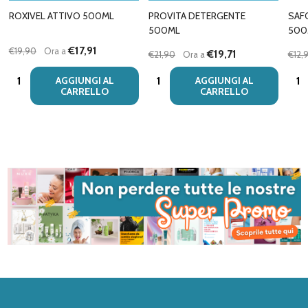
ROXIVEL ATTIVO 500ML
PROVITA DETERGENTE
SAF
500ML
500
€17,91
€19,90
Ora a
€19,71
€21,90
Ora a
€12,
Quantità:
Quantità:
Quan
AGGIUNGI AL
AGGIUNGI AL
CARRELLO
CARRELLO