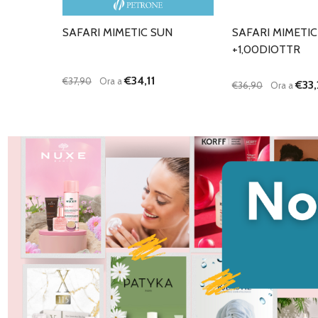
SAFARI MIMETIC SUN
SAFARI MIMETIC
+1,00DIOTTR
€34,11
€37,90
Ora a
€33,
€36,90
Ora a
Quantità:
Quantità:
DIMINUISCI QUANTITÀ DI UNDEFINED
AUMENTA QUANTITÀ DI UNDEFINED
DIMINUISCI QU
AUMENTA
AGGIUNGI AL
AG
CARRELLO
C