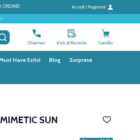
O ORDINE!
Accedi / Registrati
CERCA
Chiamaci
Visti di Recente
Carrello
Must Have Estivi
Blog
Sorprese
 MIMETIC SUN
AGGIUNGI
ALLA
LISTA
DEI