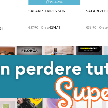
SAFARI STRIPES SUN
SAFARI ZEB
€34,11
€37,90
Ora a
€36,90
Ora a
21
Quantità:
Quantità:
ANTITÀ DI UNDEFINED
 QUANTITÀ DI UNDEFINED
DIMINUISCI QUANTITÀ DI UNDEFINED
AUMENTA QUANTITÀ DI UNDEFINED
DIMINUISC
AUME
GIUNGI AL
AGGIUNGI AL
ARRELLO
CARRELLO