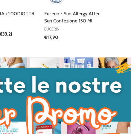
RA +1.00DIOTTR
Eucerin - Sun Allergy After
Sun Confezione 150 Ml
EUCERIN
€33,21
€17,90
I QUANTITÀ DI UNDEFINED
NTA QUANTITÀ DI UNDEFINED
AGGIUNGI AL
CARRELLO