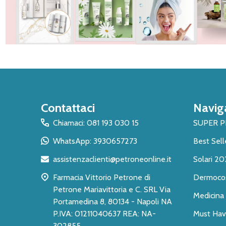
Inizio
Contattaci
Navig
del
piè
Chiamaci: 081 193 030 15
SUPER 
di
WhatsApp: 3930657273
Best Sell
pagina
assistenzaclienti@petroneonline.it
Solari 20
Farmacia Vittorio Petrone di
Dermoco
Petrone Mariavittoria e C. SRL Via
Medicina 
Portamedina 8, 80134 - Napoli NA
P.IVA: 01211040637 REA: NA-
Must Have
302855