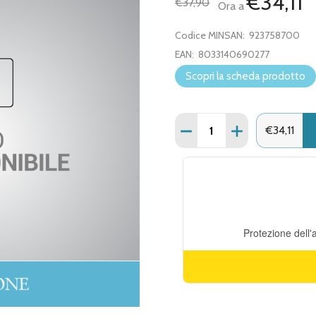
€34,11
€37,90
Ora a
Codice MINSAN:
923758700
EAN:
8033140690277
Scopri la scheda prodotto
Quantità:
DIMINUISCI QUANTITÀ DI
AUMENTA QUANT
€34,11