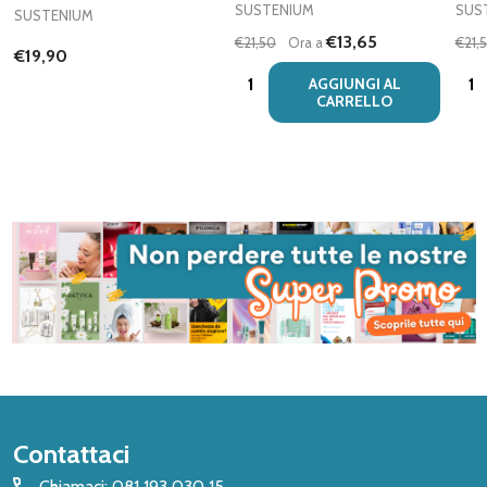
SUSTENIUM
SUS
SUSTENIUM
€13,65
€21,50
Ora a
€21,
€19,90
Quantità:
Quan
AGGIUNGI AL
CARRELLO
Inizio
Contattaci
del
Chiamaci: 081 193 030 15