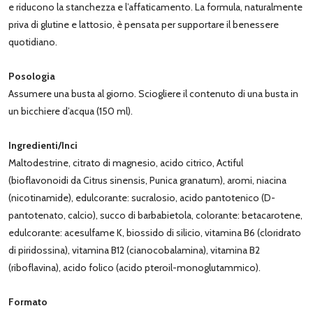
e riducono la stanchezza e l’affaticamento. La formula, naturalmente
priva di glutine e lattosio, è pensata per supportare il benessere
quotidiano.
Posologia
Assumere una busta al giorno. Sciogliere il contenuto di una busta in
un bicchiere d’acqua (150 ml).
Ingredienti/Inci
Maltodestrine, citrato di magnesio, acido citrico, Actiful
(bioflavonoidi da Citrus sinensis, Punica granatum), aromi, niacina
(nicotinamide), edulcorante: sucralosio, acido pantotenico (D-
pantotenato, calcio), succo di barbabietola, colorante: betacarotene,
edulcorante: acesulfame K, biossido di silicio, vitamina B6 (cloridrato
di piridossina), vitamina B12 (cianocobalamina), vitamina B2
(riboflavina), acido folico (acido pteroil-monoglutammico).
Formato