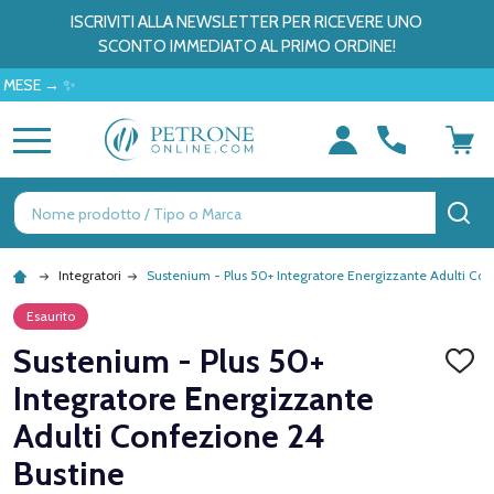
ISCRIVITI ALLA NEWSLETTER PER RICEVERE UNO
SCONTO IMMEDIATO AL PRIMO ORDINE!
 → ✨
MENU
Ricerca
CE
Integratori
Sustenium - Plus 50+ Integratore Energizzante Adulti Con
Esaurito
Sustenium - Plus 50+
AGGI
ALLA
Integratore Energizzante
LISTA
DEI
Adulti Confezione 24
DESID
Bustine