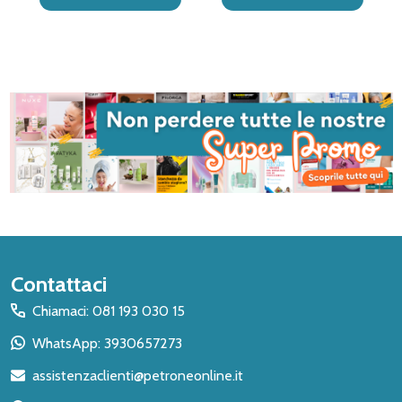
Inizio
Contattaci
del
Chiamaci: 081 193 030 15
piè
WhatsApp: 3930657273
di
assistenzaclienti@petroneonline.it
pagina