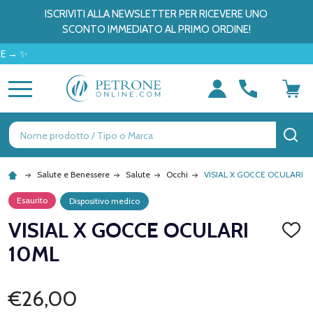
ISCRIVITI ALLA NEWSLETTER PER RICEVERE UNO
SCONTO IMMEDIATO AL PRIMO ORDINE!
MENU
Ricerca
CE
Salute e Benessere
Salute
Occhi
VISIAL X GOCCE OCULARI 1
Esaurito
Dispositivo medico
VISIAL X GOCCE OCULARI
AGGI
ALLA
10ML
LISTA
DEI
DESID
€26,00