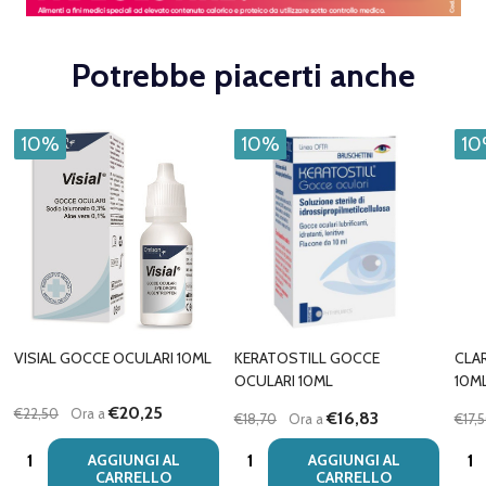
Potrebbe piacerti anche
10%
10%
1
VISIAL GOCCE OCULARI 10ML
KERATOSTILL GOCCE
CLA
OCULARI 10ML
10M
€20,25
€22,50
Ora a
€16,83
€18,70
Ora a
€17,
Quantità:
Quantità:
Quan
AGGIUNGI AL
AGGIUNGI AL
CARRELLO
CARRELLO