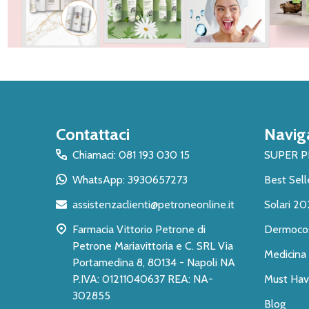
Inizio
Contattaci
Navig
del
piè
Chiamaci: 081 193 030 15
SUPER 
di
WhatsApp: 3930657273
Best Sell
pagina
assistenzaclienti@petroneonline.it
Solari 20
Farmacia Vittorio Petrone di
Dermoco
Petrone Mariavittoria e C. SRL Via
Medicina 
Portamedina 8, 80134 - Napoli NA
P.IVA: 01211040637 REA: NA-
Must Have
302855
Blog