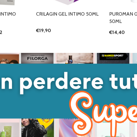
INTIMO
CRILAGIN GEL INTIMO 50ML
PUROMAN GE
50ML
€19,90
2
€14,40
ANTITÀ DI UNDEFINED
 QUANTITÀ DI UNDEFINED
GIUNGI AL
ARRELLO