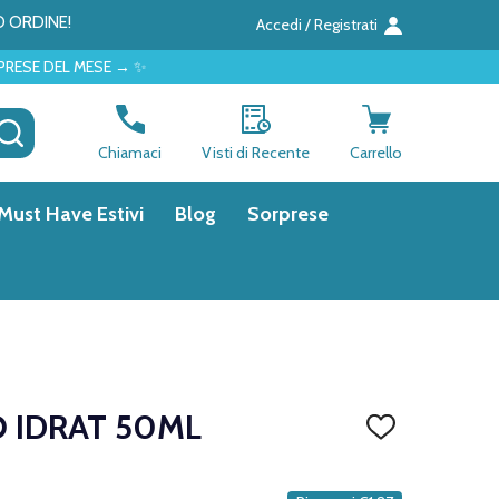
O ORDINE!
Accedi / Registrati
SE → ✨
CERCA
Chiamaci
Visti di Recente
Carrello
Must Have Estivi
Blog
Sorprese
O IDRAT 50ML
AGGIUNGI
ALLA
LISTA
DEI