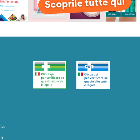
ita
ti