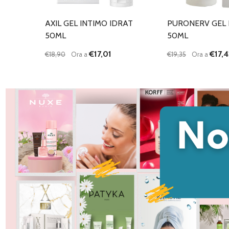
AXIL GEL INTIMO IDRAT
PURONERV GEL 
50ML
50ML
€17,01
€17,4
€18,90
Ora a
€19,35
Ora a
Quantità:
Quantità:
DIMINUISCI QUANTITÀ DI UNDEFINED
AUMENTA QUANTITÀ DI UNDEFINED
DIMINUISCI QU
AUMENTA
AGGIUNGI AL
AG
CARRELLO
C