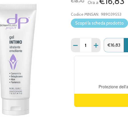
€16,83
€18,70
Ora a
Codice MINSAN:
989039553
Scopri la scheda prodotto
Quantità:
DIMINUISCI QUANTITÀ DI
AUMENTA QUANT
€16,83