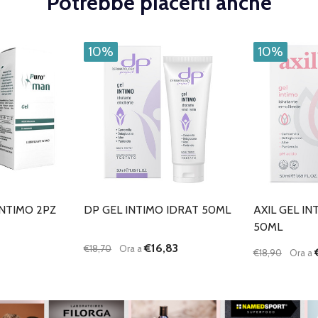
Potrebbe piacerti anche
10%
10%
NTIMO 2PZ
DP GEL INTIMO IDRAT 50ML
AXIL GEL IN
50ML
€16,83
€18,70
Ora a
€18,90
Ora a
Quantità:
Quantità:
DIMINUISCI QUANTITÀ DI UNDEFINED
AUMENTA QUANTITÀ DI UNDEFINED
DIMINUISC
AUME
AGGIUNGI AL
CARRELLO