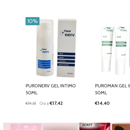
10%
PURONERV GEL INTIMO
PUROMAN GEL I
50ML
50ML
€17,42
€14,40
€19,35
Ora a
Quantità:
DIMINUISCI QUANTITÀ DI UNDEFINED
AUMENTA QUANTITÀ DI UNDEFINED
AGGIUNGI AL
CARRELLO