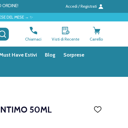
O ORDINE!
Accedi / Registrati
 ✨
CERCA
Chiamaci
Visti di Recente
Carrello
Must Have Estivi
Blog
Sorprese
 INTIMO 50ML
AGGIUNGI
ALLA
LISTA
DEI