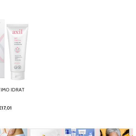
TIMO IDRAT
€17,01
I QUANTITÀ DI UNDEFINED
NTA QUANTITÀ DI UNDEFINED
AGGIUNGI AL
CARRELLO