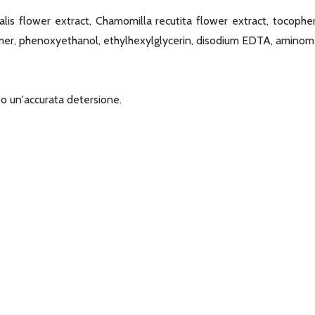
alis flower extract, Chamomilla recutita flower extract, tocopher
rbomer, phenoxyethanol, ethylhexylglycerin, disodium EDTA, aminom
po un'accurata detersione.